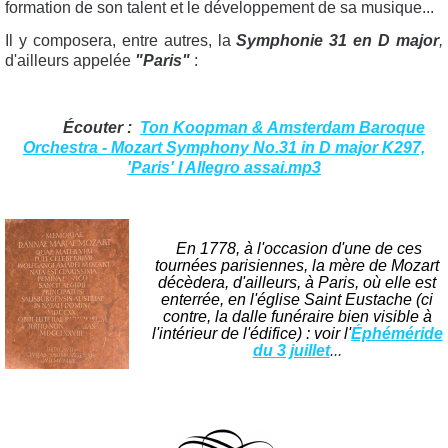
formation de son talent et le développement de sa musique...
Il y composera, entre autres, la
Symphonie 31 en D major
,
d'ailleurs appelée
"Paris"
:
Écouter :
Ton Koopman & Amsterdam Baroque
Orchestra - Mozart Symphony No.31 in D major K297,
'Paris' I Allegro assai.mp3
En 1778, à l'occasion d'une de ces
tournées parisiennes, la mère de Mozart
décèdera, d'ailleurs, à Paris, où elle est
enterrée, en l'église Saint Eustache (ci
contre, la dalle funéraire bien visible à
l'intérieur de l'édifice) : voir l'
Éphéméride
du 3 juillet
...