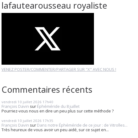
lafautearousseau royaliste
VENEZ POSTER/COMMENTER/PARTAGER SUR "X" AVEC NOUS !
Commentaires récents
vendredi 10
juillet 2026
17h40
François Davin
sur
Éphéméride du 8 juillet
Pourriez-vous nous en dire un peu plus sur cette méthode ?
vendredi 10
juillet 2026
17h35
François Davin
sur
Dans notre Éphéméride de ce jour : de Vitrolles...
Très heureux de vous avoir un peu aidé, sur ce sujet en...