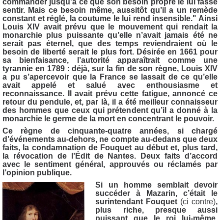
commander jusqu’à ce que son besoin propre le lui fasse
sentir. Mais ce besoin même, aussitôt qu’il a un remède
constant et réglé, la coutume le lui rend insensible." Ainsi
Louis XIV avait prévu que le mouvement qui rendait la
monarchie plus puissante qu’elle n’avait jamais été ne
serait pas éternel, que des temps reviendraient où le
besoin de liberté serait le plus fort. Désirée en 1661 pour
sa bienfaisance, l’autorité apparaîtrait comme une
tyrannie en 1789 : déjà, sur la fin de son règne, Louis XIV
a pu s’apercevoir que la France se lassait de ce qu’elle
avait appelé et salué avec enthousiasme et
reconnaissance. Il avait prévu cette fatigue, annoncé ce
retour du pendule, et, par là, il a été meilleur connaisseur
des hommes que ceux qui prétendent qu’il a donné à la
monarchie le germe de la mort en concentrant le pouvoir.
Ce règne de cinquante-quatre années, si chargé
d’événements au-dehors, ne compte au-dedans que deux
faits, la condamnation de Fouquet au début et, plus tard,
la révocation de l’Édit de Nantes. Deux faits d’accord
avec le sentiment général, approuvés ou réclamés par
l’opinion publique.
Si un homme semblait devoir
succéder à Mazarin, c’était le
surintendant Fouquet
(ci contre)
,
plus riche, presque aussi
puissant que le roi lui-même.