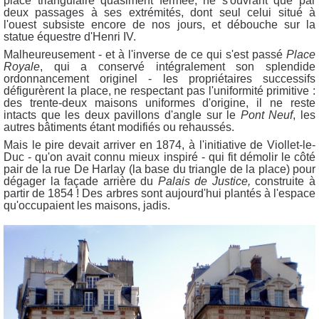
place triangulaire quasiment fermée, ne s'ouvrant que par
deux passages à ses extrémités, dont seul celui situé à
l'ouest subsiste encore de nos jours, et débouche sur la
statue équestre d'Henri IV.
Malheureusement - et à l'inverse de ce qui s'est passé
Place
Royale
, qui a conservé intégralement son splendide
ordonnancement originel - les propriétaires successifs
défigurèrent la place, ne respectant pas l'uniformité primitive :
d
es trente-deux maisons uniformes d'origine, il ne reste
intacts que les deux pavillons d'angle sur le
Pont Neuf
, les
autres bâtiments étant modifiés ou rehaussés.
Mais le pire devait arriver en 1874, à l'initiative de Viollet-le-
Duc - qu'on avait connu mieux inspiré - qui fit démolir le côté
pair de la rue De Harlay (la base du triangle de la place) pour
dégager la façade arrière du
Palais de Justice,
construite à
partir de 1854 ! Des arbres sont aujourd'hui plantés à l'espace
qu'occupaient les maisons, jadis.