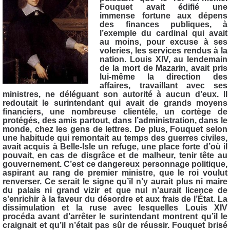
Fouquet avait édifié une
immense fortune aux dépens
des finances publiques, à
l’exemple du cardinal qui avait
au moins, pour excuse à ses
voleries, les services rendus à la
nation. Louis XIV, au lendemain
de la mort de Mazarin, avait pris
lui-même la direction des
affaires, travaillant avec ses
ministres, ne déléguant son autorité à aucun d’eux. Il
redoutait le surintendant qui avait de grands moyens
financiers, une nombreuse clientèle, un cortège de
protégés, des amis partout, dans l’administration, dans le
monde, chez les gens de lettres. De plus, Fouquet selon
une habitude qui remontait au temps des guerres civiles,
avait acquis à Belle-Isle un refuge, une place forte d’où il
pouvait, en cas de disgrâce et de malheur, tenir tête au
gouvernement. C’est ce dangereux personnage politique,
aspirant au rang de premier ministre, que le roi voulut
renverser. Ce serait le signe qu’il n’y aurait plus ni maire
du palais ni grand vizir et que nul n’aurait licence de
s’enrichir à la faveur du désordre et aux frais de l’État. La
dissimulation et la ruse avec lesquelles Louis XIV
procéda avant d’arrêter le surintendant montrent qu’il le
craignait et qu’il n’était pas sûr de réussir. Fouquet brisé