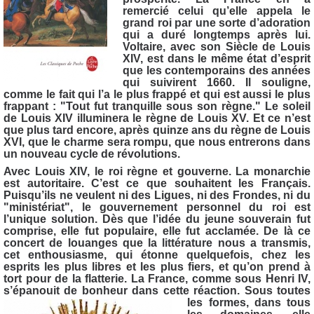
remercié celui qu’elle appela le
grand roi par une sorte d’adoration
qui a duré longtemps après lui.
Voltaire, avec son Siècle de Louis
XIV, est dans le même état d’esprit
que les contemporains des années
qui suivirent 1660. Il souligne,
comme le fait qui l’a le plus frappé et qui est aussi le plus
frappant : "Tout fut tranquille sous son règne." Le soleil
de Louis XIV illuminera le règne de Louis XV. Et ce n’est
que plus tard encore, après quinze ans du règne de Louis
XVI, que le charme sera rompu, que nous entrerons dans
un nouveau cycle de révolutions.
Avec Louis XIV, le roi règne et gouverne. La monarchie
est autoritaire. C’est ce que souhaitent les Français.
Puisqu’ils ne veulent ni des Ligues, ni des Frondes, ni du
"ministériat", le gouvernement personnel du roi est
l’unique solution. Dès que l’idée du jeune souverain fut
comprise, elle fut populaire, elle fut acclamée. De là ce
concert de louanges que la littérature nous a transmis,
cet enthousiasme, qui étonne quelquefois, chez les
esprits les plus libres et les plus fiers, et qu’on prend à
tort pour de la flatterie. La France, comme sous Henri IV,
s’épanouit de bonheur dans cette réaction. Sou
s toutes
les formes, dans tous