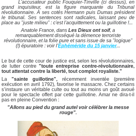
L'accusateur public Fouquier-Tinville (ci dessus), en
grand inquisiteur, est la figure marquante du Tribunal
révolutionnaire. À ses cotés Hermann puis Dumas président
le tribunal. Ses sentences sont radicales, laissant peu de
place au "juste milieu" : c'est l'acquittement ou la guillotine !...
Anatole France, dans
Les Dieux ont soif
, a
remarquablement disséqué la démence terroriste
révolutionnaire, et la folie pure et sans issue de sa "logique"
(!) épuratoire : voir l'
Éphéméride du 15 janvier
...
Le but de cette cour de justice est, selon les révolutionnaires,
de lutter contre
"toute entreprise contre-révolutionnaire,
tout attentat contre la liberté, tout complot royaliste."
La
"sainte guillotine",
récemment inventée (première
exécution en avril 1792), favorise le massacre. Chez certains
s’instaure un véritable culte ou tout au moins un goût avoué
pour le spectacle offert par cette guillotine. Amar ne dira-t-il
pas en pleine Convention :
"Allons au pied du grand autel voir célébrer la messe
rouge".