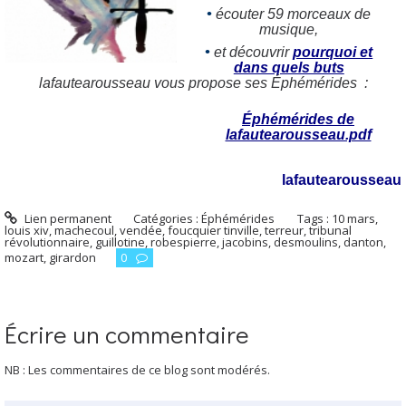
•
écouter 59 morceaux de
musique,
•
et découvrir
pourquoi et
dans quels buts
lafautearousseau vous propose ses Éphémérides :
Éphémérides de
lafautearousseau.pdf
lafautearousseau
Lien permanent
Catégories :
Éphémérides
Tags :
10 mars
,
louis xiv
,
machecoul
,
vendée
,
foucquier tinville
,
terreur
,
tribunal
révolutionnaire
,
guillotine
,
robespierre
,
jacobins
,
desmoulins
,
danton
,
mozart
,
girardon
0
Écrire un commentaire
NB : Les commentaires de ce blog sont modérés.