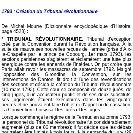
1793 : Création du Tribunal révolutionnaire
De Michel Mourre (Dictionnaire encyclopédique d'Histoire,
page 4528) :
* TRIBUNAL RÉVOLUTIONNAIRE.
Tribunal d'exception
créé par la Convention durant la Révolution française. À la
suite de mauvaises nouvelles reçues de l'armée (prise d'Aix-
la-Chapelle par le prince de Cobourg, 1er mars 1793), les
sections parisiennes s'agitèrent et réclamèrent une lutte plus
énergique contre les ennemis de l'intérieur. On put croire que
Paris allait revoir les massacres de septembre 1792. Malgré
l'opposition des Girondins, la Convention, sur les
interventions de Danton, fit droit à l'une des revendications
des sections et décida la création du Tribunal révolutionnaire
(10 mars 1793). Cette cour se composait de douze jurés, de
cinq juges, d'un accusateur public et de ses deux substituts;
ses jugements étaient exécutoires dans les vingt-quatre
heures et ne pouvaient faire l'objet ni d'appel ni de cassation.
La Convention choisissait les jurés et les juges.
Lorsque commença le régime de la Terreur, en automne 1793,
le personnel du Tribunal révolutionnaire fut considérablement
augmenté (plus de 80 membres); il fut décidé que les débats
pourraient être limités à trois jours, à la demande du jury (29