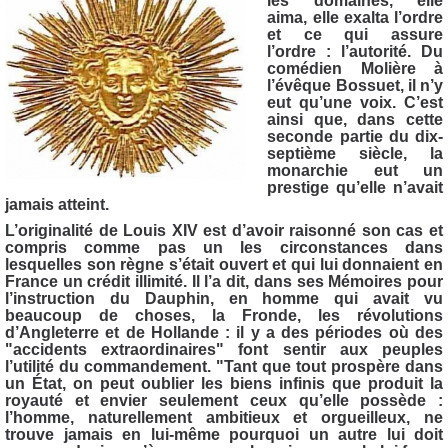
les domaines, elle
aima, elle exalta l’ordre
et ce qui assure
l’ordre : l’autorité. Du
comédien Molière à
l’évêque Bossuet, il n’y
eut qu’une voix. C’est
ainsi que, dans cette
seconde partie du dix-
septième siècle, la
monarchie eut un
prestige qu’elle n’avait
jamais atteint.
L’originalité de Louis XIV est d’avoir raisonné son cas et
compris comme pas un les circonstances dans
lesquelles son règne s’était ouvert et qui lui donnaient en
France un crédit illimité. Il l’a dit, dans ses Mémoires pour
l’instruction du Dauphin, en homme qui avait vu
beaucoup de choses, la Fronde, les révolutions
d’Angleterre et de Hollande : il y a des périodes où des
"accidents extraordinaires" font sentir aux peuples
l’utilité du commandement. "Tant que tout prospère dans
un État, on peut oublier les biens infinis que produit la
royauté et envier seulement ceux qu’elle possède :
l’homme, naturellement ambitieux et orgueilleux, ne
trouve jamais en lui-même pourquoi un autre lui doit