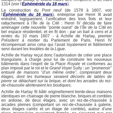
1314 (voir l'
Éphéméride du 18 mars
).
La construction du
Pont neuf
(de 1578 à 1607, voir
l'
Éphéméride du 16 mars
), entreprise par Henri III avait
entraîné, logiquement, l'unification des trois îlots et leur
rattachement à l'
Île de la Cité
: Henri IV décida de faire
aménager cette nouvelle "pointe ouest" de l’
Île de la Cité
en
bel espace résidentiel, et en fit don - par un bail
à cens et à
rentes
du 10 mars 1607 - à Achille de Harlay, premier
Président à mortier
du Parlement de Paris. Henri IV
récompensait ainsi celui qui l'avait loyalement et fidèlement
servi durant les troubles de
la Ligue
.
Achille de Harlay reçut donc l'autorisation de créer une place
triangulaire, à charge pour lui de construire les nouveaux
bâtiments dans l'esprit de la
Place Royale
et conformes au
plan imposé par le roi et le
Grand Voyer
Sully :
un "promenoir"
entouré de maisons "d’un même ordre", comprenant deux
étages, dont les trumeaux seraient décorés de tables de
pierre se détachant sur la brique, et dont les arcades du rez-
de-chaussée abriteraient les boutiques.
Achille de Harlay fit bâtir originellement trente-deux maisons
identiques en chainage de pierre blanche, briques et combles
en ardoise, de deux étages, avec un rez-de-chaussée à
arcades pleines (comportant un rez-de-chaussée à galerie,
deux étages carrés et un étage de comble), autour d'une