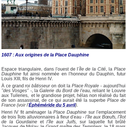
1607 : Aux origines de la Place Dauphine
Espace triangulaire, dans l'ouest de l'
Île de la Cité
, la
Place
Dauphine
fut ainsi
nommée en l'honneur du Dauphin, futur
Louis XIII, fils de Henri IV
.
À ce grand
roi bâtisseur
on doit la
Place Royale
- aujourd'hui
"des Vosges"
-, la
Galerie du Bord de l'eau,
reliant le Louvre
aux Tuileries, et le grandiose projet, hélas non réalisé du fait
de son assassinat, de ce qui aurait été la superbe
Place de
France (voir l'
Éphéméride du 5 avril
)
.
Henri IV fit aménager la
Place Dauphine
sur l'emplacement
de trois îlots alluvionnaires à fleur d'eau -
l'île aux Bœufs, l'îlot
de la Gourdaine
et
l'île aux Juifs,
sur laquelle fut brûlé
Jacques de Molay, le
Grand maître des Templiers
, le 18 mars