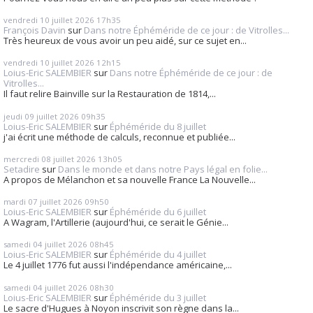
vendredi 10
juillet 2026
17h35
François Davin
sur
Dans notre Éphéméride de ce jour : de Vitrolles...
Très heureux de vous avoir un peu aidé, sur ce sujet en...
vendredi 10
juillet 2026
12h15
Loius-Eric SALEMBIER
sur
Dans notre Éphéméride de ce jour : de
Vitrolles...
Il faut relire Bainville sur la Restauration de 1814,...
jeudi 09
juillet 2026
09h35
Loius-Eric SALEMBIER
sur
Éphéméride du 8 juillet
j'ai écrit une méthode de calculs, reconnue et publiée...
mercredi 08
juillet 2026
13h05
Setadire
sur
Dans le monde et dans notre Pays légal en folie...
A propos de Mélanchon et sa nouvelle France La Nouvelle...
mardi 07
juillet 2026
09h50
Loius-Eric SALEMBIER
sur
Éphéméride du 6 juillet
A Wagram, l'Artillerie (aujourd'hui, ce serait le Génie...
samedi 04
juillet 2026
08h45
Loius-Eric SALEMBIER
sur
Éphéméride du 4 juillet
Le 4 juillet 1776 fut aussi l'indépendance américaine,...
samedi 04
juillet 2026
08h30
Loius-Eric SALEMBIER
sur
Éphéméride du 3 juillet
Le sacre d'Hugues à Noyon inscrivit son règne dans la...