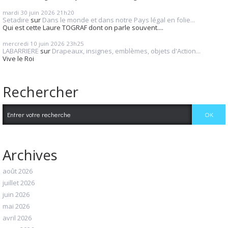
mardi 30
juin 2026
21h20
Setadire
sur
Dans le monde et dans notre Pays légal en folie...
Qui est cette Laure TOGRAF dont on parle souvent....
mercredi 10
juin 2026
23h25
LABARRIERE
sur
Drapeaux, insignes, emblèmes, objets d'Action...
Vive le Roi
Rechercher
Archives
août 2026
juillet 2026
juin 2026
mai 2026
avril 2026