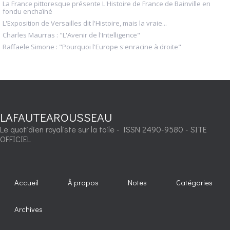
La France pittoresque présente L'Histoire de France de Bainville en
fondu enchaîné
L'Exposition de Versailles dit l'Histoire, mais la vraie...
Charles Maurras : "L'Avenir de l'Intelligence"
Raffaele Simone : "Pourquoi l'Europe s'enracine à droite"
LAFAUTEAROUSSEAU
Le quotidien royaliste sur la toile - ISSN 2490-9580 - SITE
OFFICIEL
Accueil
À propos
Notes
Catégories
Archives