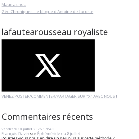
Maurras.net.
Géo Chroniques - le blogue d'Antoine de Lacoste
lafautearousseau royaliste
VENEZ POSTER/COMMENTER/PARTAGER SUR "X" AVEC NOUS !
Commentaires récents
vendredi 10
juillet 2026
17h40
François Davin
sur
Éphéméride du 8 juillet
Pourriez-vous nous en dire un peu plus sur cette méthode ?