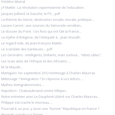
Frédéric Mistral
J-F Mattéi : La révolution copernicienne de l'education.
Jacques Julliard, la Gauche, le PS....pdf
La théorie du Genre, destruction sociale, morale, politique....
Lazare Carnot : aux sources du Génocide vendéen...
Le dossier du Point : Ces Rois qui ont fait la France...
Le mythe d'Antigone, de l'Antiquité à... Jean Anouilh.
Le regard vide, de Jean-François Mattéi
Le scandale des banlieues.....pdf
Les Girondins : intelligents, brillants, mais surtout... "idiots utiles".
Les vrais amis de l'Afrique et des Africains.....
M. le Maudit....
Martigues 1er septembre 2012 Hommage à Charles Maurras
Métissage ? Immigration ? En réponse à vos lettres.....
Mythes immigrationnistes....
Napoléon : Chateaubriand contre Villepin...
Notre entretien avec Le Dauphiné Libéré sur Charles Maurras...
Philippe Val crache le morceau.....
Pourrait-il, un jour, y avoir une "bonne" République en France ?
Regards croisés sur l'Islam.....