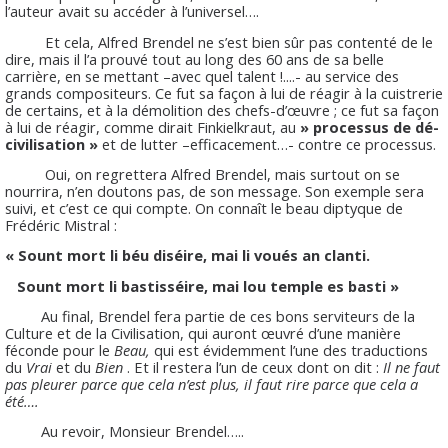
l’auteur avait su accéder à l’universel….
Et cela, Alfred Brendel ne s’est bien sûr pas contenté de le
dire, mais il l’a prouvé tout au long des 60 ans de sa belle
carrière, en se mettant –avec quel talent !....- au service des
grands compositeurs. Ce fut sa façon à lui de réagir à la cuistrerie
de certains, et à la démolition des chefs-d’œuvre ; ce fut sa façon
à lui de réagir, comme dirait Finkielkraut, au
» processus de dé-
civilisation »
et de lutter –efficacement…- contre ce processus.
Oui, on regrettera Alfred Brendel, mais surtout on se
nourrira, n’en doutons pas, de son message. Son exemple sera
suivi, et c’est ce qui compte. On connaît le beau diptyque de
Frédéric Mistral :
« Sount mort li béu diséire, mai li voués an clanti.
Sount mort li bastisséire, mai lou temple es basti »
Au final, Brendel fera partie de ces bons serviteurs de la
Culture et de la Civilisation, qui auront œuvré d’une manière
féconde pour le
Beau,
qui est évidemment l’une des traductions
du
Vrai
et du
Bien
. Et il restera l’un de ceux dont on dit :
Il ne faut
pas pleurer parce que cela n’est plus, il faut rire parce que cela a
été….
Au revoir, Monsieur Brendel…..