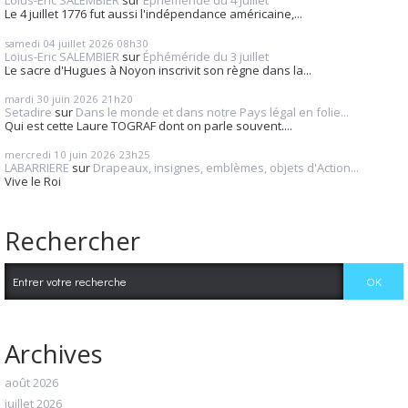
Loius-Eric SALEMBIER
sur
Éphéméride du 4 juillet
Le 4 juillet 1776 fut aussi l'indépendance américaine,...
samedi 04
juillet 2026
08h30
Loius-Eric SALEMBIER
sur
Éphéméride du 3 juillet
Le sacre d'Hugues à Noyon inscrivit son règne dans la...
mardi 30
juin 2026
21h20
Setadire
sur
Dans le monde et dans notre Pays légal en folie...
Qui est cette Laure TOGRAF dont on parle souvent....
mercredi 10
juin 2026
23h25
LABARRIERE
sur
Drapeaux, insignes, emblèmes, objets d'Action...
Vive le Roi
Rechercher
Archives
août 2026
juillet 2026