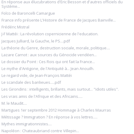
En réponse aux élucubrations d'Eric Besson et d'autres officiels du
Système...
Folco de Baroncelli Camargue
France info présente L'Histoire de France de Jacques Bainville...
Frédéric Mistral
J-F Mattéi : La révolution copernicienne de l'education.
Jacques Julliard, la Gauche, le PS....pdf
La théorie du Genre, destruction sociale, morale, politique....
Lazare Carnot : aux sources du Génocide vendéen...
Le dossier du Point : Ces Rois qui ont fait la France...
Le mythe d'Antigone, de l'Antiquité à... Jean Anouilh.
Le regard vide, de Jean-François Mattéi
Le scandale des banlieues.....pdf
Les Girondins : intelligents, brillants, mais surtout... "idiots utiles".
Les vrais amis de l'Afrique et des Africains.....
M. le Maudit....
Martigues 1er septembre 2012 Hommage à Charles Maurras
Métissage ? Immigration ? En réponse à vos lettres.....
Mythes immigrationnistes....
Napoléon : Chateaubriand contre Villepin...