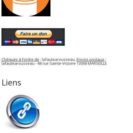
Chèques à l’ordre de
: lafautearousseau.
Envois postaux
:
lafautearousseau - 48 rue Sainte-Victoire 13006 MARSEILLE
Liens