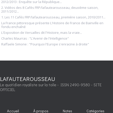
2012/2013 : Enquête sur la République...
2. Vidéos des 8 Cafés FRP/lafautearousseau, deuxième saison,
2011/2012...
1. Les 11 Cafés FRP/lafautearousseau, première saison, 2010/2011...
La France pittoresque présente L'Histoire de France de Bainville en
fondu enchaîné
L'Exposition de Versailles dit l'Histoire, mais la vraie...
Charles Maurras : "L'Avenir de l'Intelligence"
Raffaele Simone : "Pourquoi l'Europe s'enracine à droite"
LAFAUTEAROUSSEAU
Le quotidien royaliste sur la toile - ISSN 2490-9580 - SITE
OFFICIEL
Accueil
À propos
Notes
Catégories