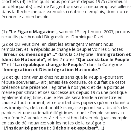
crochets (4): le fric qu'ils nous pompent depuis 1975 (chômeurs
ou délinquants) c'est de l'argent qui serait mieux employé ailleurs:
dans la Recherche par exemple, créatrice d'emplois, dont notre
économie a bien besoin....
(1):
"Le Figaro Magazine",
samedi 15 septembre 2007; propos
recueillis par Arnauld Dingreville et Dominique Rizet.
(2): ce qui veut dire, en clair: les étrangers viennent nous
remplacer, et la république change le peuple! Voir les 5 notes
"Erreur ou mensonge?..."
dans la Catégorie
"Immigration et
Identité Nationale";
et les 2 notes
"Qui constitue le Peuple
?"
et
"La république change le Peuple."
dans la Catégorie
"Immigration et Désintégration Nationale."
(3): et qui sont venus chez nous sans que le Peuple -pourtant
réputé souverain...- ait jamais été consulté, ce qui fait de cette
présence une présence illégitime à nos yeux; et de la politique
menée par Chirac et ses successeurs depuis 1975 une politique
également illégitime, que le Peuple sera fondé à remettre en
cause à tout moment; et ce qui fait des papiers qu'on a donné à
ces immigrés, de la nationalité française qu'on leur a bradé, des
papiers et une nationalité illégitimes....que le Peuple souverain
sera fondé à annuler et à retirer si bon lui semble (par exemple
en cas de délinquance: voir les notes de la catégorie
"L'insécurité partout : Déchoir et expulser"....)