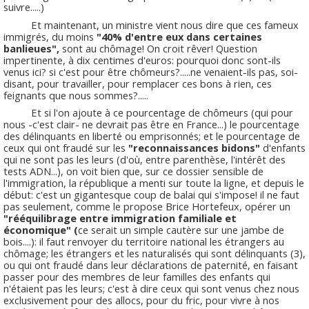
suivre.....)
Et maintenant, un ministre vient nous dire que ces fameux
immigrés, du moins
"40% d'entre eux dans certaines
banlieues",
sont au chômage! On croit rêver! Question
impertinente, à dix centimes d'euros: pourquoi donc sont-ils
venus ici? si c'est pour être chômeurs?.....ne venaient-ils pas, soi-
disant, pour travailler, pour remplacer ces bons à rien, ces
feignants que nous sommes?.....
Et si l'on ajoute à ce pourcentage de chômeurs (qui pour
nous -c'est clair- ne devrait pas être en France...) le pourcentage
des délinquants en liberté ou emprisonnés; et le pourcentage de
ceux qui ont fraudé sur les
"reconnaissances bidons"
d'enfants
qui ne sont pas les leurs (d'où, entre parenthèse, l'intérêt des
tests ADN...), on voit bien que, sur ce dossier sensible de
l'immigration, la république a menti sur toute la ligne, et depuis le
début: c'est un gigantesque coup de balai qui s'impose! il ne faut
pas seulement, comme le propose Brice Hortefeux, opérer un
"rééquilibrage entre immigration familiale et
économique" (
ce serait un simple cautère sur une jambe de
bois....): il faut renvoyer du territoire national les étrangers au
chômage; les étrangers et les naturalisés qui sont délinquants (3),
ou qui ont fraudé dans leur déclarations de paternité, en faisant
passer pour des membres de leur familles des enfants qui
n'étaient pas les leurs; c'est à dire ceux qui sont venus chez nous
exclusivement pour des allocs, pour du fric, pour vivre à nos