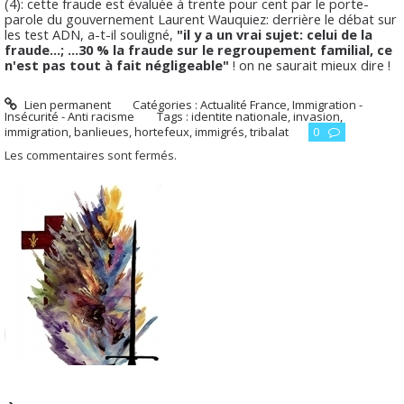
(4): cette fraude est évaluée à trente pour cent par le porte-
parole du gouvernement Laurent Wauquiez: derrière le débat sur
les test ADN, a-t-il souligné,
"il y a un vrai sujet: celui de la
fraude...; ...30 % la fraude sur le regroupement familial, ce
n'est pas tout à fait négligeable"
! on ne saurait mieux dire !
Lien permanent
Catégories :
Actualité France
,
Immigration -
Insécurité - Anti racisme
Tags :
identite nationale
,
invasion
,
immigration
,
banlieues
,
hortefeux
,
immigrés
,
tribalat
0
Les commentaires sont fermés.