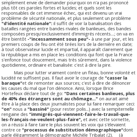
simplement envie de demander pourquoi on n'a pas prononcé
plus tôt ces paroles fortes et lucides; et quels sont les
responsables de cet immense échec, qui est devenu un vrai
problème de sécurité nationale, et plus seulement un problème
"d'identité nationale":
il suffit de voir la banalisation des
batailles rangées entre bandes rivales de banlieues, des bandes
composées presqu'exclusivement d'immigrés récents....; on va en
être bientôt
-"incessamment sous peu"-
à une par jour, et les
premiers coups de feu ont été tirées lors de la dernière en date;
à tout observateur lucide et impartial, il apparaît clairement que
la république a mis en place les conditions qui font que la France
s'enfonce tout doucement, mais très sûrement, dans la violence
quotidienne, ordinaire et banalisée: c'est à dire la pire.
Mais pour lutter vraiment contre un fléau, bonne volonté et
lucidité ne suffisent pas. Il faut avoir le courage de
"casser la
baraque"
et de remonter aux sources; c'est à dire de dénoncer
les causes du mal que l'on dénonce. Ainsi, lorsque Brice
Hortefeux déclare tout de go:
"Dans certaines banlieues, plus
de 40% des étrangers sont au chômage..."
on aurait aimé
être à la place des deux journalistes pour lui faire remarquer ceci:
"on"
nous a
"bassiné"
(pour rester polis...) avec la sempiternelle
rengaine des
"immigrés-qui-viennent-faire-le-travail-que-
les-français-ne-veulent-plus-faire",
et avec cette sornette,
on a réussi à faire taire le plus souvent les voix qui s'élevaient
contre ce
"processus de substitution démographique"
dont
parle élégamment la démographe Michèle Tribalat (2). (à