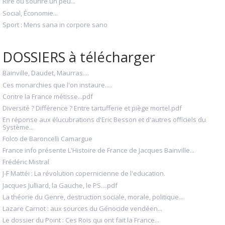
Rire ou sourire un peu...
Social, Économie...
Sport : Mens sana in corpore sano
DOSSIERS à télécharger
Bainville, Daudet, Maurras....
Ces monarchies que l'on instaure.....
Contre la France métisse...pdf
Diversité ? Différence ? Entre tartufferie et piège mortel.pdf
En réponse aux élucubrations d'Eric Besson et d'autres officiels du
Système...
Folco de Baroncelli Camargue
France info présente L'Histoire de France de Jacques Bainville...
Frédéric Mistral
J-F Mattéi : La révolution copernicienne de l'education.
Jacques Julliard, la Gauche, le PS....pdf
La théorie du Genre, destruction sociale, morale, politique....
Lazare Carnot : aux sources du Génocide vendéen...
Le dossier du Point : Ces Rois qui ont fait la France...