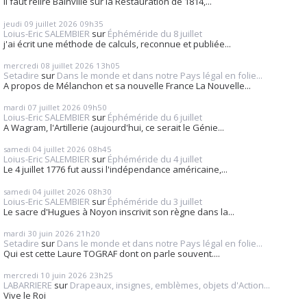
Il faut relire Bainville sur la Restauration de 1814,...
jeudi 09
juillet 2026
09h35
Loius-Eric SALEMBIER
sur
Éphéméride du 8 juillet
j'ai écrit une méthode de calculs, reconnue et publiée...
mercredi 08
juillet 2026
13h05
Setadire
sur
Dans le monde et dans notre Pays légal en folie...
A propos de Mélanchon et sa nouvelle France La Nouvelle...
mardi 07
juillet 2026
09h50
Loius-Eric SALEMBIER
sur
Éphéméride du 6 juillet
A Wagram, l'Artillerie (aujourd'hui, ce serait le Génie...
samedi 04
juillet 2026
08h45
Loius-Eric SALEMBIER
sur
Éphéméride du 4 juillet
Le 4 juillet 1776 fut aussi l'indépendance américaine,...
samedi 04
juillet 2026
08h30
Loius-Eric SALEMBIER
sur
Éphéméride du 3 juillet
Le sacre d'Hugues à Noyon inscrivit son règne dans la...
mardi 30
juin 2026
21h20
Setadire
sur
Dans le monde et dans notre Pays légal en folie...
Qui est cette Laure TOGRAF dont on parle souvent....
mercredi 10
juin 2026
23h25
LABARRIERE
sur
Drapeaux, insignes, emblèmes, objets d'Action...
Vive le Roi