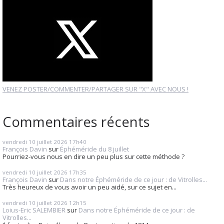
VENEZ POSTER/COMMENTER/PARTAGER SUR "X" AVEC NOUS !
Commentaires récents
vendredi 10
juillet 2026
17h40
François Davin
sur
Éphéméride du 8 juillet
Pourriez-vous nous en dire un peu plus sur cette méthode ?
vendredi 10
juillet 2026
17h35
François Davin
sur
Dans notre Éphéméride de ce jour : de Vitrolles...
Très heureux de vous avoir un peu aidé, sur ce sujet en...
vendredi 10
juillet 2026
12h15
Loius-Eric SALEMBIER
sur
Dans notre Éphéméride de ce jour : de
Vitrolles...