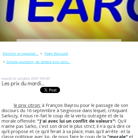
Déchoir et expulser...
Page d'accueil
Simple question, de simple bon sens...
mardi 02
octobre 2007
10h45
Les prix du mardi...
le prix citron:
à François Bayrou pour le passage de son
discours du 16 septembre à Seignosse dans lequel, critiquant
Sarkozy, il nous re-fait le coup de la vertu outragée et de la
morale offensée:
"J'ai avec lui un conflit de valeurs"
!. Qu'il
n'aime pas Sarko, c'est son droit le plus strict; il n'a qu'à dire ce
qu'il propose et ce qu'il ferait à sa place; mais qu'il arrête -et la
classe politique avec lui- de nous faire le coup de la
"morale"
et