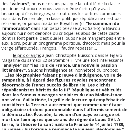
des
"valeurs";
nous ne disons pas que la totalité de la classe
politique est pourrie: nous avons même écrit qu'il y avait
beaucoup d'élus intègres, surtout dans les petites communes;
mais dans l'ensemble, la classe politique républicaine n'est pas
reluisante; or jamais madame Royal hier (cf
"le summum de
l'immoralité"
dans son débat télévisé avec Sarko) ni Bayrou
aujourd'hui n'ont dénoncé ou critiqué les abus de cette caste
dont ils font partie; c'est que les loups ne se mangent pas entre
eux; alors, pour un programme politique, d'accord; mais pour la
vierge effarouchée, François, il faudra repasser.....
le prix orange:
à Jean-Christophe Buisson: dans le Figaro
Magazine du samedi 22 septembre il livre une fort intéressante
"analyse"
sur
"les rois de France, une nouvelle passion
littéraire?".
Saluons l'intelligence et l'honnêteté du propos:
"....les biographies faisant preuve d'indulgence, voire de
sympathie, à l'égard des figures royales rencontrent
désormais de francs succès de librairie. Les clichés
républicanistes hérités de la III° République et véhiculés
dans les fameux ouvrages scolaires du duo Mallet-Isaac
ont vécu. Guillotinée, la grille de lecture qui empêchait de
considérer la Terreur autrement que comme une étape
obligatoire et donc pardonnable dans l'affermissement de
la démocratie. Évacuée, la vision d'un pays exsangue et
mort de faim après quinze ans de règne de Louis XVI. A
terre, la théorie faisant naître la France le 14 juillet 1789;
La rigueur historique a remplacé la vigueur idéologique."