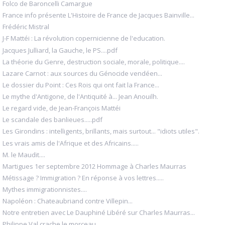
Folco de Baroncelli Camargue
France info présente L'Histoire de France de Jacques Bainville...
Frédéric Mistral
J-F Mattéi : La révolution copernicienne de l'education.
Jacques Julliard, la Gauche, le PS....pdf
La théorie du Genre, destruction sociale, morale, politique....
Lazare Carnot : aux sources du Génocide vendéen...
Le dossier du Point : Ces Rois qui ont fait la France...
Le mythe d'Antigone, de l'Antiquité à... Jean Anouilh.
Le regard vide, de Jean-François Mattéi
Le scandale des banlieues.....pdf
Les Girondins : intelligents, brillants, mais surtout... "idiots utiles".
Les vrais amis de l'Afrique et des Africains.....
M. le Maudit....
Martigues 1er septembre 2012 Hommage à Charles Maurras
Métissage ? Immigration ? En réponse à vos lettres.....
Mythes immigrationnistes....
Napoléon : Chateaubriand contre Villepin...
Notre entretien avec Le Dauphiné Libéré sur Charles Maurras...
Philippe Val crache le morceau.....