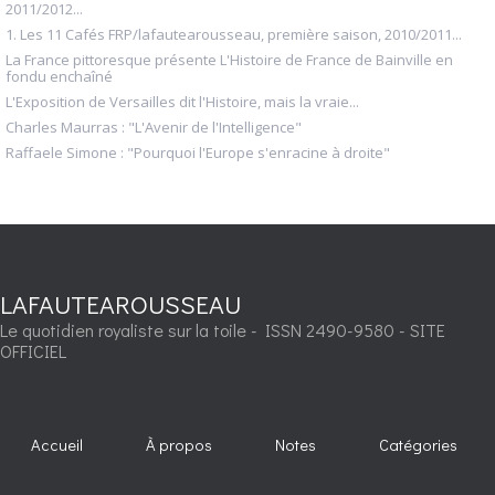
2011/2012...
1. Les 11 Cafés FRP/lafautearousseau, première saison, 2010/2011...
La France pittoresque présente L'Histoire de France de Bainville en
fondu enchaîné
L'Exposition de Versailles dit l'Histoire, mais la vraie...
Charles Maurras : "L'Avenir de l'Intelligence"
Raffaele Simone : "Pourquoi l'Europe s'enracine à droite"
LAFAUTEAROUSSEAU
Le quotidien royaliste sur la toile - ISSN 2490-9580 - SITE
OFFICIEL
Accueil
À propos
Notes
Catégories