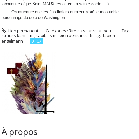
laborieuses (que Saint MARX les ait en sa sainte garde !...).
On murmure que les fins limiers auraient pisté le redoutable
personnage du côté de Washington....
Lien permanent
Catégories :
Rire ou sourire un peu...
Tags :
strauss-kahn
,
fmi
,
capitalisme
,
bien pensance
,
fn
,
cgt
,
fabien
engelmann
0
À propos