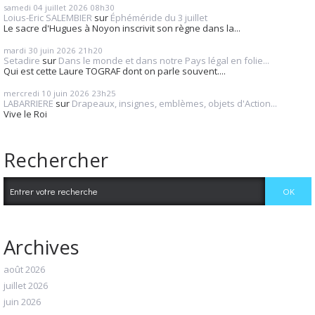
samedi 04
juillet 2026
08h30
Loius-Eric SALEMBIER
sur
Éphéméride du 3 juillet
Le sacre d'Hugues à Noyon inscrivit son règne dans la...
mardi 30
juin 2026
21h20
Setadire
sur
Dans le monde et dans notre Pays légal en folie...
Qui est cette Laure TOGRAF dont on parle souvent....
mercredi 10
juin 2026
23h25
LABARRIERE
sur
Drapeaux, insignes, emblèmes, objets d'Action...
Vive le Roi
Rechercher
Archives
août 2026
juillet 2026
juin 2026