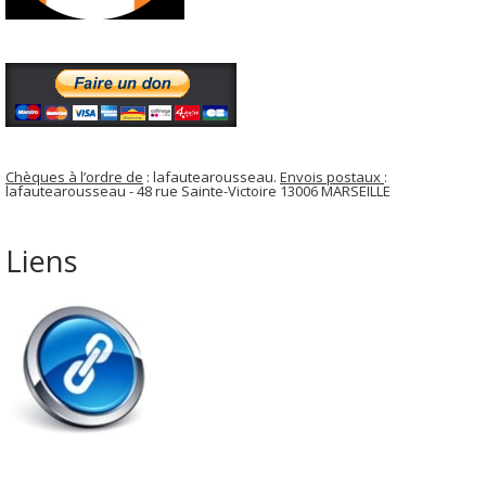
Chèques à l’ordre de
: lafautearousseau.
Envois postaux
:
lafautearousseau - 48 rue Sainte-Victoire 13006 MARSEILLE
Liens