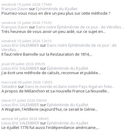
vendredi 10
juillet 2026
17h40
François Davin
sur
Éphéméride du 8 juillet
Pourriez-vous nous en dire un peu plus sur cette méthode ?
vendredi 10
juillet 2026
17h35
François Davin
sur
Dans notre Éphéméride de ce jour : de Vitrolles...
Très heureux de vous avoir un peu aidé, sur ce sujet en...
vendredi 10
juillet 2026
12h15
Loius-Eric SALEMBIER
sur
Dans notre Éphéméride de ce jour : de
Vitrolles...
Il faut relire Bainville sur la Restauration de 1814,...
jeudi 09
juillet 2026
09h35
Loius-Eric SALEMBIER
sur
Éphéméride du 8 juillet
j'ai écrit une méthode de calculs, reconnue et publiée...
mercredi 08
juillet 2026
13h05
Setadire
sur
Dans le monde et dans notre Pays légal en folie...
A propos de Mélanchon et sa nouvelle France La Nouvelle...
mardi 07
juillet 2026
09h50
Loius-Eric SALEMBIER
sur
Éphéméride du 6 juillet
A Wagram, l'Artillerie (aujourd'hui, ce serait le Génie...
samedi 04
juillet 2026
08h45
Loius-Eric SALEMBIER
sur
Éphéméride du 4 juillet
Le 4 juillet 1776 fut aussi l'indépendance américaine,...