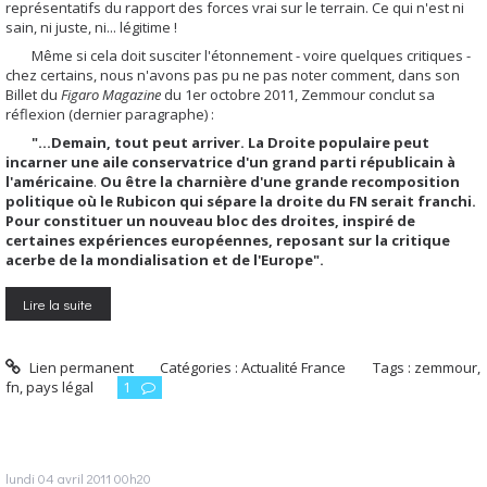
représentatifs du rapport des forces vrai sur le terrain. Ce qui n'est ni
sain, ni juste, ni... légitime !
Même si cela doit susciter l'étonnement - voire quelques critiques -
chez certains, nous n'avons pas pu ne pas noter comment, dans son
Billet du
Figaro Magazine
du 1er octobre 2011, Zemmour conclut sa
réflexion (dernier paragraphe) :
"...Demain, tout peut arriver. La Droite populaire peut
incarner une aile conservatrice d'un grand parti républicain à
l'américaine
.
Ou être la charnière d'une grande recomposition
politique où le Rubicon qui sépare la droite du FN serait franchi.
Pour constituer un nouveau bloc des droites, inspiré de
certaines expériences européennes, reposant sur la critique
acerbe de la mondialisation et de l'Europe".
Lire la suite
Lien permanent
Catégories :
Actualité France
Tags :
zemmour
,
fn
,
pays légal
1
lundi 04
avril 2011
00h20