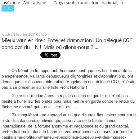
Insécurité - Anti racisme
Tags :
sophia aram
,
front national
,
fn
4
jeudi 24
février 2011
00h25
Mieux vaut en rire : Enfer et damnation ! Un délégué CGT
candidat du FN ! Mais où allons-nous ?....
On frémit en le rapportant, heureusement que nos fins limiers de la
bien-pensance, vaillants débusqueurs d'ignominies et d'abominations, ont
demasqué cet épouvantable Fabien Engelmann qui, délégué CGT, n'hésite
pas à se présenter sur une liste Front National !
Gloire soit rendue à ces intrépides chiens de garde, qui n'ont pas
hesité à hurler sur les ondes pour nous mettre en garde contre le retour du
fâchisme abhorré qui....que... etc... etc.....
Plus inquiétant : on apprend aussi que d'autres fins limiers sont sur la
piste d'un dangereux individu qui, au service de la haute finance
internationale, de la fortune anonyme et vagabonde et du grand capital,
prétendrait rouler dans la farine les vertueux ouvriers-écrasés-par-l'odieux-
capitalisme-profiteur-affameur-et-exploiteur-du-peuple-et-des-masses-