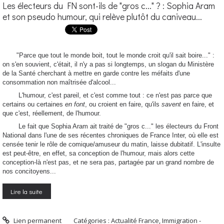
Les électeurs du FN sont-ils de "gros c..." ? : Sophia Aram
et son pseudo humour, qui relève plutôt du caniveau...
"Parce que tout le monde boit, tout le monde croit qu'il sait boire..." :
on s'en souvient, c'était, il n'y a pas si longtemps, un slogan du Ministère
de la Santé cherchant à mettre en garde contre les méfaits d'une
consommation non maîtrisée d'alcool...
L'humour, c'est pareil, et c'est comme tout : ce n'est pas parce que
certains ou certaines
en font
, ou croient en faire, qu'ils
savent
en faire, et
que c'est, réellement, de l'humour.
Le fait que Sophia Aram ait traité de "gros c..." les électeurs du Front
National dans l'une de ses récentes chroniques de France Inter, où elle est
censée tenir le rôle de comique/amuseur du matin, laisse dubitatif. L'insulte
est peut-être, en effet, sa conception de l'humour, mais alors cette
conception-là n'est pas, et ne sera pas, partagée par un grand nombre de
nos concitoyens...
Lire la suite
Lien permanent
Catégories :
Actualité France
,
Immigration -