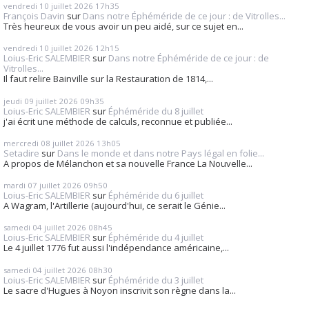
vendredi 10
juillet 2026
17h35
François Davin
sur
Dans notre Éphéméride de ce jour : de Vitrolles...
Très heureux de vous avoir un peu aidé, sur ce sujet en...
vendredi 10
juillet 2026
12h15
Loius-Eric SALEMBIER
sur
Dans notre Éphéméride de ce jour : de
Vitrolles...
Il faut relire Bainville sur la Restauration de 1814,...
jeudi 09
juillet 2026
09h35
Loius-Eric SALEMBIER
sur
Éphéméride du 8 juillet
j'ai écrit une méthode de calculs, reconnue et publiée...
mercredi 08
juillet 2026
13h05
Setadire
sur
Dans le monde et dans notre Pays légal en folie...
A propos de Mélanchon et sa nouvelle France La Nouvelle...
mardi 07
juillet 2026
09h50
Loius-Eric SALEMBIER
sur
Éphéméride du 6 juillet
A Wagram, l'Artillerie (aujourd'hui, ce serait le Génie...
samedi 04
juillet 2026
08h45
Loius-Eric SALEMBIER
sur
Éphéméride du 4 juillet
Le 4 juillet 1776 fut aussi l'indépendance américaine,...
samedi 04
juillet 2026
08h30
Loius-Eric SALEMBIER
sur
Éphéméride du 3 juillet
Le sacre d'Hugues à Noyon inscrivit son règne dans la...