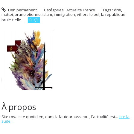
Lien permanent
Catégories :
Actualité France
Tags :
drai
,
mattei
,
bruno etienne
,
islam
,
immigration
,
villiers le bel
,
la republique
brule-t-elle
0
À propos
Site royaliste quotidien, dans lafautearousseau , l'actualité est...
Lire la
suite