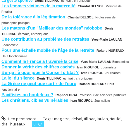
La geste sportive
Denis TILLINAC
écrivain, chroniqueur
Les femmes victimes de la maternité
Chantal DELSOL
Membre de
l'Institut
De la tolérance à la légitimation
Chantal DELSOL
Professeur de
philosophie politique
Les matons d'un "Meilleur des mondes" néobobo
Denis
TILLINAC
écrivain, chroniqueur
Une contribution au problème des retraites
Yves-Marie LAULAN
Economiste
Pour une échelle mobile de l'âge de la retraite
Roland HUREAUX
Haut fonctionnaire
Comment la France a traversé la crise
Yves-Marie LAULAN
Economiste
Donner la vérité des chiffres cachés
Ivan RIOUFOL
Journaliste
Burqa : à quoi joue le Conseil d'Etat ?
Ivan RIOUFOL
Journaliste
La loi du silence
Denis TILLINAC
écrivain, chroniqueur
La Grèce ne peut que sortir de l'euro
Roland HUREAUX
Haut
fonctionnaire
Pacifistes ou boutefeux ?
Raphaël DRAÏ
Professeur de sciences politiques
Les chrétiens, cibles vulnérables
Ivan RIOUFOL
Journaliste
Lien permanent
Tags :
magistro
,
delsol
,
tillinac
,
laulan
,
rioufol
,
draï
,
hureaux
0