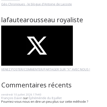
Géo Chroniques - le blogue d'Antoine de Lacoste
lafautearousseau royaliste
VENEZ POSTER/COMMENTER/PARTAGER SUR "X" AVEC NOUS !
Commentaires récents
vendredi 10
juillet 2026
17h40
François Davin
sur
Éphéméride du 8 juillet
Pourriez-vous nous en dire un peu plus sur cette méthode ?