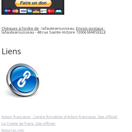
Chèques à l’ordre de
: lafautearousseau.
Envois postaux
:
lafautearousseau - 48 rue Sainte-Victoire 13006 MARSEILLE
Liens
Action française - Centre Royaliste d'Action française. Site officiel.
Le Comte de Paris. Site officiel.
Maurras.net.