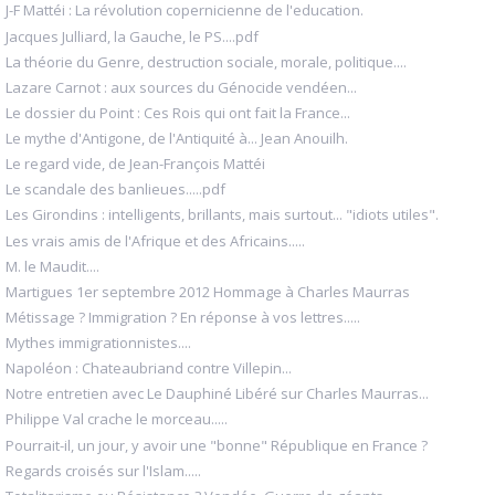
J-F Mattéi : La révolution copernicienne de l'education.
Jacques Julliard, la Gauche, le PS....pdf
La théorie du Genre, destruction sociale, morale, politique....
Lazare Carnot : aux sources du Génocide vendéen...
Le dossier du Point : Ces Rois qui ont fait la France...
Le mythe d'Antigone, de l'Antiquité à... Jean Anouilh.
Le regard vide, de Jean-François Mattéi
Le scandale des banlieues.....pdf
Les Girondins : intelligents, brillants, mais surtout... "idiots utiles".
Les vrais amis de l'Afrique et des Africains.....
M. le Maudit....
Martigues 1er septembre 2012 Hommage à Charles Maurras
Métissage ? Immigration ? En réponse à vos lettres.....
Mythes immigrationnistes....
Napoléon : Chateaubriand contre Villepin...
Notre entretien avec Le Dauphiné Libéré sur Charles Maurras...
Philippe Val crache le morceau.....
Pourrait-il, un jour, y avoir une "bonne" République en France ?
Regards croisés sur l'Islam.....