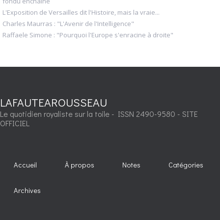
fondu enchaîné
L'Exposition de Versailles dit l'Histoire, mais la vraie...
Charles Maurras : "L'Avenir de l'Intelligence"
Raffaele Simone : "Pourquoi l'Europe s'enracine à droite"
LAFAUTEAROUSSEAU
Le quotidien royaliste sur la toile - ISSN 2490-9580 - SITE
OFFICIEL
Accueil
À propos
Notes
Catégories
Archives