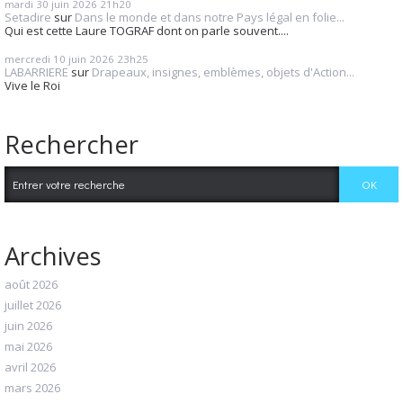
mardi 30
juin 2026
21h20
Setadire
sur
Dans le monde et dans notre Pays légal en folie...
Qui est cette Laure TOGRAF dont on parle souvent....
mercredi 10
juin 2026
23h25
LABARRIERE
sur
Drapeaux, insignes, emblèmes, objets d'Action...
Vive le Roi
Rechercher
Archives
août 2026
juillet 2026
juin 2026
mai 2026
avril 2026
mars 2026