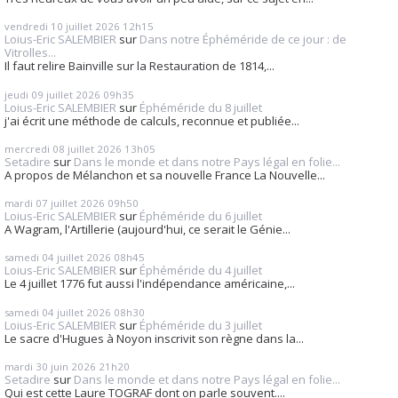
vendredi 10
juillet 2026
12h15
Loius-Eric SALEMBIER
sur
Dans notre Éphéméride de ce jour : de
Vitrolles...
Il faut relire Bainville sur la Restauration de 1814,...
jeudi 09
juillet 2026
09h35
Loius-Eric SALEMBIER
sur
Éphéméride du 8 juillet
j'ai écrit une méthode de calculs, reconnue et publiée...
mercredi 08
juillet 2026
13h05
Setadire
sur
Dans le monde et dans notre Pays légal en folie...
A propos de Mélanchon et sa nouvelle France La Nouvelle...
mardi 07
juillet 2026
09h50
Loius-Eric SALEMBIER
sur
Éphéméride du 6 juillet
A Wagram, l'Artillerie (aujourd'hui, ce serait le Génie...
samedi 04
juillet 2026
08h45
Loius-Eric SALEMBIER
sur
Éphéméride du 4 juillet
Le 4 juillet 1776 fut aussi l'indépendance américaine,...
samedi 04
juillet 2026
08h30
Loius-Eric SALEMBIER
sur
Éphéméride du 3 juillet
Le sacre d'Hugues à Noyon inscrivit son règne dans la...
mardi 30
juin 2026
21h20
Setadire
sur
Dans le monde et dans notre Pays légal en folie...
Qui est cette Laure TOGRAF dont on parle souvent....