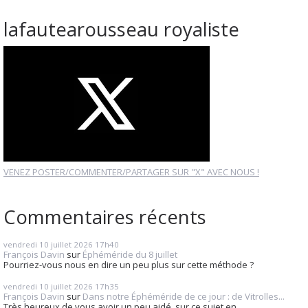
lafautearousseau royaliste
VENEZ POSTER/COMMENTER/PARTAGER SUR "X" AVEC NOUS !
Commentaires récents
vendredi 10
juillet 2026
17h40
François Davin
sur
Éphéméride du 8 juillet
Pourriez-vous nous en dire un peu plus sur cette méthode ?
vendredi 10
juillet 2026
17h35
François Davin
sur
Dans notre Éphéméride de ce jour : de Vitrolles...
Très heureux de vous avoir un peu aidé, sur ce sujet en...