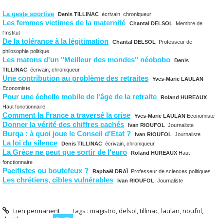
La geste sportive
Denis TILLINAC
écrivain, chroniqueur
Les femmes victimes de la maternité
Chantal DELSOL
Membre de
l'Institut
De la tolérance à la légitimation
Chantal DELSOL
Professeur de
philosophie politique
Les matons d'un "Meilleur des mondes" néobobo
Denis
TILLINAC
écrivain, chroniqueur
Une contribution au problème des retraites
Yves-Marie LAULAN
Economiste
Pour une échelle mobile de l'âge de la retraite
Roland HUREAUX
Haut fonctionnaire
Comment la France a traversé la crise
Yves-Marie LAULAN
Economiste
Donner la vérité des chiffres cachés
Ivan RIOUFOL
Journaliste
Burqa : à quoi joue le Conseil d'Etat ?
Ivan RIOUFOL
Journaliste
La loi du silence
Denis TILLINAC
écrivain, chroniqueur
La Grèce ne peut que sortir de l'euro
Roland HUREAUX
Haut
fonctionnaire
Pacifistes ou boutefeux ?
Raphaël DRAÏ
Professeur de sciences politiques
Les chrétiens, cibles vulnérables
Ivan RIOUFOL
Journaliste
Lien permanent
Tags :
magistro
,
delsol
,
tillinac
,
laulan
,
rioufol
,