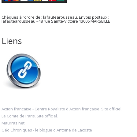
Chèques à l’ordre de
: lafautearousseau.
Envois postaux
:
lafautearousseau - 48 rue Sainte-Victoire 13006 MARSEILLE
Liens
Action française - Centre Royaliste d'Action française. Site officiel.
Le Comte de Paris. Site officiel.
Maurras.net.
Géo Chroniques - le blogue d'Antoine de Lacoste