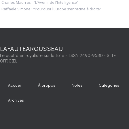
Charles Maurras : "L'Avenir de l'Intelligence"
Raffaele Simone : "Pourquoi l'Europe s'enracine à droite"
LAFAUTEAROUSSEAU
Le quotidien royaliste sur la toile - ISSN 2490-9580 - SITE
OFFICIEL
Accueil
À propos
Notes
Catégories
Archives