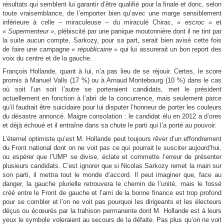
résultats qui semblent lui garantir d’être qualifié pour la finale et donc, selon
toute vraisemblance, de l’emporter bien qu’avec une marge sensiblement
inférieure à celle – miraculeuse – du miraculé Chirac,
« escroc »
et
« Supermenteur »
, plébiscité par une panique moutonnière dont il ne tint par
la suite aucun compte. Sarkozy, pour sa part, serait bien avisé cette fois
de faire une campagne
« républicaine »
qui lui assurerait un bon report des
voix du centre et de la gauche.
François Hollande, quant à lui, n’a pas lieu de se réjouir. Certes, le score
promis à Manuel Valls (17 %) ou à Arnaud Montebourg (10 %) dans le cas
où soit l’un soit l’autre se porteraient candidats, met le président
actuellement en fonction à l’abri de la concurrence, mais seulement parce
qu’il faudrait être suicidaire pour lui disputer l’honneur de porter les couleurs
du désastre annoncé. Maigre consolation : le candidat élu en 2012 a d’ores
et déjà échoué et il entraîne dans sa chute le parti qui l’a porté au pouvoir.
L’éternel optimiste qu’est M. Hollande peut toujours rêver d’un effondrement
du Front national dont on ne voit pas ce qui pourrait le susciter aujourd’hui,
ou espérer que l’UMP se divise, éclate et commette l’erreur de présenter
plusieurs candidats. C’est ignorer que si Nicolas Sarkozy remet la main sur
son parti, il mettra tout le monde d’accord. Il peut imaginer que, face au
danger, la gauche plurielle retrouvera le chemin de l’unité, mais le fossé
créé entre le Front de gauche et l’ami de la bonne finance est trop profond
pour se combler et l’on ne voit pas pourquoi les dirigeants et les électeurs
déçus ou écœurés par la trahison permanente dont M. Hollande est à leurs
yeux le symbole voleraient au secours de la défaite. Pas plus qu’on ne voit