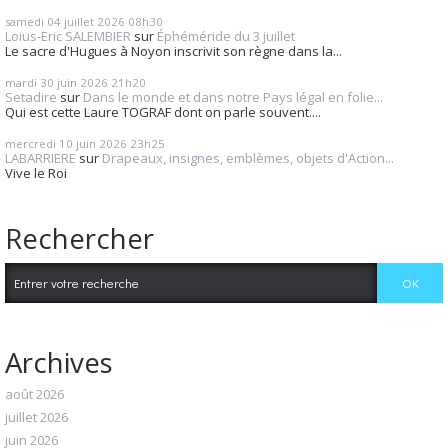
samedi 04
juillet 2026
08h30
Loius-Eric SALEMBIER
sur
Éphéméride du 3 juillet
Le sacre d'Hugues à Noyon inscrivit son règne dans la...
mardi 30
juin 2026
21h20
Setadire
sur
Dans le monde et dans notre Pays légal en folie...
Qui est cette Laure TOGRAF dont on parle souvent....
mercredi 10
juin 2026
23h25
LABARRIERE
sur
Drapeaux, insignes, emblèmes, objets d'Action...
Vive le Roi
Rechercher
Archives
août 2026
juillet 2026
juin 2026