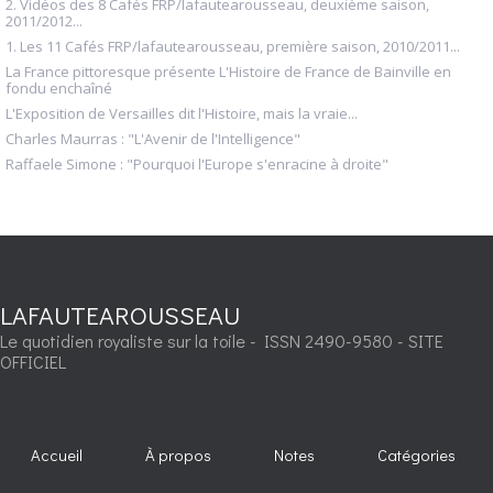
2. Vidéos des 8 Cafés FRP/lafautearousseau, deuxième saison,
2011/2012...
1. Les 11 Cafés FRP/lafautearousseau, première saison, 2010/2011...
La France pittoresque présente L'Histoire de France de Bainville en
fondu enchaîné
L'Exposition de Versailles dit l'Histoire, mais la vraie...
Charles Maurras : "L'Avenir de l'Intelligence"
Raffaele Simone : "Pourquoi l'Europe s'enracine à droite"
LAFAUTEAROUSSEAU
Le quotidien royaliste sur la toile - ISSN 2490-9580 - SITE
OFFICIEL
Accueil
À propos
Notes
Catégories