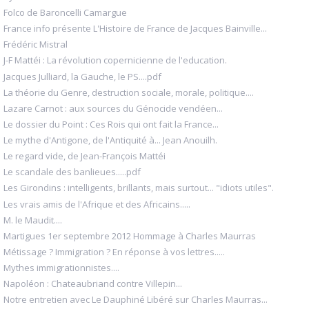
Folco de Baroncelli Camargue
France info présente L'Histoire de France de Jacques Bainville...
Frédéric Mistral
J-F Mattéi : La révolution copernicienne de l'education.
Jacques Julliard, la Gauche, le PS....pdf
La théorie du Genre, destruction sociale, morale, politique....
Lazare Carnot : aux sources du Génocide vendéen...
Le dossier du Point : Ces Rois qui ont fait la France...
Le mythe d'Antigone, de l'Antiquité à... Jean Anouilh.
Le regard vide, de Jean-François Mattéi
Le scandale des banlieues.....pdf
Les Girondins : intelligents, brillants, mais surtout... "idiots utiles".
Les vrais amis de l'Afrique et des Africains.....
M. le Maudit....
Martigues 1er septembre 2012 Hommage à Charles Maurras
Métissage ? Immigration ? En réponse à vos lettres.....
Mythes immigrationnistes....
Napoléon : Chateaubriand contre Villepin...
Notre entretien avec Le Dauphiné Libéré sur Charles Maurras...