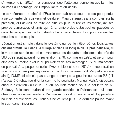
s’inverser d’ici 2017 – à supposer que l’attelage tienne jusque-là – les
courbes du chômage, de l’impopularité et du déclin.
Le tempérament du chef de l’État le porterait sans doute, perdu pour perdu,
à se contenter de voir venir et de durer. Mais ce serait sans compter sur la
pression, qui devrait se faire de plus en plus lourde et insistante, de ses
propres camarades et amis qui, à la lumière des catastrophes passées et
dans la perspective de la catastrophe à venir, feront tout pour sauver les
meubles et les acquis.
L’équation est simple : dans le système qui est le nôtre, où les législatives
ont désormais lieu dans le sillage et dans la logique de la présidentielle, si
le mode de scrutin actuel est maintenu, les députés socialistes, de près de
300 qu’ils sont aujourd’hui reviendront à 70, comme en 1993, et seront pour
cinq ans au moins exclus du pouvoir et de ses avantages. Si du majoritaire
on passait à la proportionnelle, l’Assemblée élue en 2017 se répartirait en
trois blocs à peu près équivalents : le Front national (s’il s’appelle encore
ainsi), l’UMP (si elle n’a pas changé de nom) et la gauche autour du PS (s’il
n’a pas été rebaptisé d’ici là comme le souhaitait Manuel Valls), disposant
chacun d’environ 200 élus. Ce qui pourrait mener, sous la houlette de M.
Sarkozy, à la constitution d’une grande coalition à l’allemande, qui serait
chez nous le dernier avatar et l’ultime recours d’un système et d’appareils à
bout de souffle dont les Français ne veulent plus. La dernière pause avant
le saut dans l’inconnu.