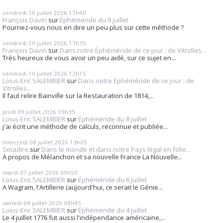
vendredi 10
juillet 2026
17h40
François Davin
sur
Éphéméride du 8 juillet
Pourriez-vous nous en dire un peu plus sur cette méthode ?
vendredi 10
juillet 2026
17h35
François Davin
sur
Dans notre Éphéméride de ce jour : de Vitrolles...
Très heureux de vous avoir un peu aidé, sur ce sujet en...
vendredi 10
juillet 2026
12h15
Loius-Eric SALEMBIER
sur
Dans notre Éphéméride de ce jour : de
Vitrolles...
Il faut relire Bainville sur la Restauration de 1814,...
jeudi 09
juillet 2026
09h35
Loius-Eric SALEMBIER
sur
Éphéméride du 8 juillet
j'ai écrit une méthode de calculs, reconnue et publiée...
mercredi 08
juillet 2026
13h05
Setadire
sur
Dans le monde et dans notre Pays légal en folie...
A propos de Mélanchon et sa nouvelle France La Nouvelle...
mardi 07
juillet 2026
09h50
Loius-Eric SALEMBIER
sur
Éphéméride du 6 juillet
A Wagram, l'Artillerie (aujourd'hui, ce serait le Génie...
samedi 04
juillet 2026
08h45
Loius-Eric SALEMBIER
sur
Éphéméride du 4 juillet
Le 4 juillet 1776 fut aussi l'indépendance américaine,...