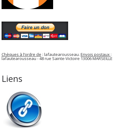
Chèques à l’ordre de
: lafautearousseau.
Envois postaux
:
lafautearousseau - 48 rue Sainte-Victoire 13006 MARSEILLE
Liens