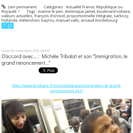
Lien permanent
Catégories :
Actualité France
,
République ou
Royauté ?
Tags :
marine le pen
,
dominique jamet
,
boulevard voltaire
,
valeurs actuelles
,
françois d'orcivel
,
proportionnelle intégrale
,
sarkozy
,
hollande
,
mélenchon
,
bayrou
,
manuel valls
,
arnaud montebourg
1
lundi 26
novembre 2012
00h10
D'accord avec... : Michèle Tribalat et son "Immigration, le
grand renoncement..."
http://www.bvoltaire.fr/micheletribalat/immigration-le-grand-
renoncement,4121