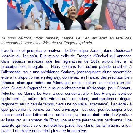
Si nous devions voter demain, Marine Le Pen arriverait en tête des
intentions de vote avec 26% des suffrages exprimés.
Excellente et perspicace analyse de Dominique Jamet, dans
Boulevard
Voltaire
du 1er août. Elle rejoint celle de François d'Orcival qui annonce
dans
Valeurs actuelles
que les législatives de 2017 auront lieu à la
proportionnelle intégrale ... Nous doutons fort qu'une grande coalition à
l'allemande, sous une présidence Sarkozy (conséquence d'une assemblée
élue à la proportionnelle intégrale), donnerait, en France, des résultats bien
fameux, alors que même en Allemagne cette solution est toujours un pis-
aller. Quant à l'hypothèse qu'aucun observateur n'envisage, pour l'instant,
l'élection de Marine Le Pen, à quoi conduirait-elle ? Les Français sont ce
qu'ils sont : ils brûlent très vite ce qu'ils ont adoré, sont rapidement déçus,
regardent, en un rien de temps, vers une nouvelle "alternance". La vérité - à
quoi personne ne pense, ou n'ose envisager - est que, pour échapper à ce
chaos mortel des luttes et des ambitions, la France doit sortir du
Système
et instaurer, au sommet de l'Etat, une autorité pérenne non partisanne. Une
autorité qui relativise et remette les partis, les clans, les ambitions, à leur
place. Leur place qui ne doit plus être la première.