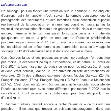
Lafautearousseau
Un sondage, peut-on fonder une prévision sur un sondage ? Une enquête
d’opinion, faut-il le rappeler, n’est, suivant la formule consacrée, que la
photographie des sentiments et des intentions d’un échantillon supposé
représentatif de la population en un moment donné et n’aura jamais la
valeur d’une consultation électorale en grandeur réelle. Nous n’en sommes
encore, même si le temps nous paraît long, qu’à peine à la moitié du
quinquennat en cours, à près de trois ans de l’élection présidentielle
programmée pour avril-mai 2017. Enfin, nous ne sommes pas assurés que
les candidats qui se présenteront alors seront bien ceux qu’envisage le
sondage IFOP dont
Marianne
fait état dans son dernier numéro.
Ces réserves faites et ces précautions prises, ce sondage n’en constitue
pas moins un événement politique d’importance, et de nature, au cœur de
l’été 2014, à faire frissonner de plaisir ou de peur les intéressés. Si nous
devions voter demain, Marine Le Pen arriverait en tête des intentions de
vote avec 26 % des suffrages exprimés, devant Nicolas Sarkozy (25 %),
François Hollande (17 %), François Bayrou (13 %) et Jean-Luc Mélenchon
(13 %). C’est donc un 21 avril
bis
qui priverait le candidat socialiste de
l’accès au second tour, avec cette différence par rapport à 2002 que la
candidate du Front national ne le distancerait pas d’un petit point, mais
d’une dizaine.
Si Nicolas Sarkozy hésitait encore à tenter l’aventure – ce qui est peu
probable –, il ne peut que trouver un puissant encouragement dans des