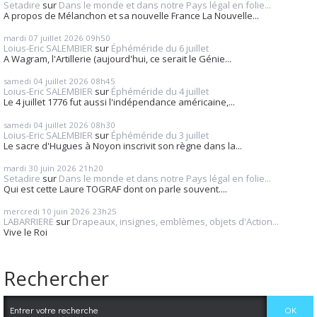
Setadire
sur
Dans le monde et dans notre Pays légal en folie...
A propos de Mélanchon et sa nouvelle France La Nouvelle...
mardi 07
juillet 2026
09h50
Loius-Eric SALEMBIER
sur
Éphéméride du 6 juillet
A Wagram, l'Artillerie (aujourd'hui, ce serait le Génie...
samedi 04
juillet 2026
08h45
Loius-Eric SALEMBIER
sur
Éphéméride du 4 juillet
Le 4 juillet 1776 fut aussi l'indépendance américaine,...
samedi 04
juillet 2026
08h30
Loius-Eric SALEMBIER
sur
Éphéméride du 3 juillet
Le sacre d'Hugues à Noyon inscrivit son règne dans la...
mardi 30
juin 2026
21h20
Setadire
sur
Dans le monde et dans notre Pays légal en folie...
Qui est cette Laure TOGRAF dont on parle souvent....
mercredi 10
juin 2026
23h25
LABARRIERE
sur
Drapeaux, insignes, emblèmes, objets d'Action...
Vive le Roi
Rechercher