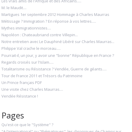
Les vrais amis de l'Afrique et des Africains.....
M. le Maudit....
Martigues 1er septembre 2012 Hommage à Charles Maurras
Métissage ? Immigration ? En réponse à vos lettres.....
Mythes immigrationnistes....
Napoléon : Chateaubriand contre Villepin...
Notre entretien avec Le Dauphiné Libéré sur Charles Maurras...
Philippe Val crache le morceau.....
Pourrait-il, un jour, y avoir une "bonne" République en France ?
Regards croisés sur l'Islam.....
Totalitarisme ou Résistance ? Vendée, Guerre de géants.....
Tour de France 2011 et Trésors du Patrimoine
Un Prince français PDF
Une visite chez Charles Maurras....
Vendée Résistance !
Pages
Qu'est-ce que le "Système" ?
"A l'international" ou "thématiques", les chroniques de Champsaur...