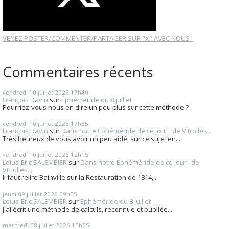
VENEZ POSTER/COMMENTER/PARTAGER SUR "X" AVEC NOUS !
Commentaires récents
vendredi 10
juillet 2026
17h40
François Davin
sur
Éphéméride du 8 juillet
Pourriez-vous nous en dire un peu plus sur cette méthode ?
vendredi 10
juillet 2026
17h35
François Davin
sur
Dans notre Éphéméride de ce jour : de Vitrolles...
Très heureux de vous avoir un peu aidé, sur ce sujet en...
vendredi 10
juillet 2026
12h15
Loius-Eric SALEMBIER
sur
Dans notre Éphéméride de ce jour : de
Vitrolles...
Il faut relire Bainville sur la Restauration de 1814,...
jeudi 09
juillet 2026
09h35
Loius-Eric SALEMBIER
sur
Éphéméride du 8 juillet
j'ai écrit une méthode de calculs, reconnue et publiée...
mercredi 08
juillet 2026
13h05