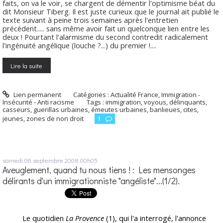
faits, on va le voir, se chargent de démentir l'optimisme béat du
dit Monsieur Tiberg. Il est juste curieux que le journal ait publié le
texte suivant à peine trois semaines après l'entretien
précédent..... sans même avoir fait un quelconque lien entre les
deux ! Pourtant l'alarmisme du second contredit radicalement
l'ingénuité angélique (louche ?...) du premier !....
Lire la suite
Lien permanent
Catégories :
Actualité France
,
Immigration -
Insécurité - Anti racisme
Tags :
immigration
,
voyous
,
délinquants
,
casseurs
,
guerillas urbaines
,
émeutes urbaines
,
banlieues
,
cites
,
jeunes
,
zones de non droit
1
samedi 06
septembre 2008
00h05
Aveuglement, quand tu nous tiens ! : Les mensonges
délirants d'un immigrationniste "angéliste"...(1/2).
Le quotidien
La Provence
(1), qui l'a interrogé, l'annonce