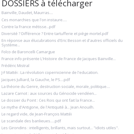
DOSSIERS à télécharger
Bainville, Daudet, Maurras....
Ces monarchies que l'on instaure.....
Contre la France métisse...pdf
Diversité ? Différence ? Entre tartufferie et piège mortel.pdf
En réponse aux élucubrations d'Eric Besson et d'autres officiels du
Système...
Folco de Baroncelli Camargue
France info présente L'Histoire de France de Jacques Bainville...
Frédéric Mistral
J-F Mattéi : La révolution copernicienne de l'education.
Jacques Julliard, la Gauche, le PS....pdf
La théorie du Genre, destruction sociale, morale, politique....
Lazare Carnot : aux sources du Génocide vendéen...
Le dossier du Point : Ces Rois qui ont fait la France...
Le mythe d'Antigone, de l'Antiquité à... Jean Anouilh.
Le regard vide, de Jean-François Mattéi
Le scandale des banlieues.....pdf
Les Girondins : intelligents, brillants, mais surtout... "idiots utiles".