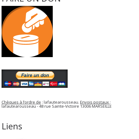
Chèques à l’ordre de
: lafautearousseau.
Envois postaux
:
lafautearousseau - 48 rue Sainte-Victoire 13006 MARSEILLE
Liens