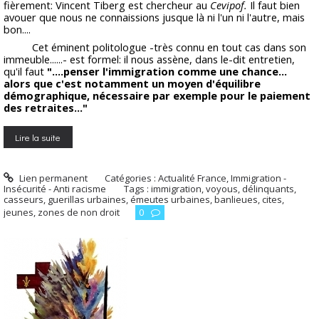
fièrement: Vincent Tiberg est chercheur au
Cevipof.
Il faut bien
avouer que nous ne connaissions jusque là ni l'un ni l'autre, mais
bon....
Cet éminent politologue -très connu en tout cas dans son
immeuble......- est formel: il nous assène, dans le-dit entretien,
qu'il faut
"....penser l'immigration comme une chance...
alors que c'est notamment un moyen d'équilibre
démographique, nécessaire par exemple pour le paiement
des retraites..."
Lire la suite
Lien permanent
Catégories :
Actualité France
,
Immigration -
Insécurité - Anti racisme
Tags :
immigration
,
voyous
,
délinquants
,
casseurs
,
guerillas urbaines
,
émeutes urbaines
,
banlieues
,
cites
,
jeunes
,
zones de non droit
0