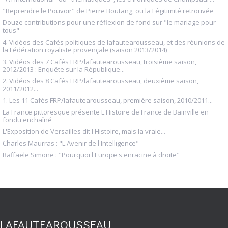
"Reprendre le Pouvoir" de Pierre Boutang, ou la Légitimité retrouvée
Douze contributions pour une réflexion de fond sur "le mariage pour
tous"
4. Vidéos des Cafés politiques de lafautearousseau, et des réunions de
la Fédération royaliste provençale (saison 2013/2014)
3. Vidéos des 7 Cafés FRP/lafautearousseau, troisième saison,
2012/2013 : Enquête sur la République...
2. Vidéos des 8 Cafés FRP/lafautearousseau, deuxième saison,
2011/2012...
1. Les 11 Cafés FRP/lafautearousseau, première saison, 2010/2011...
La France pittoresque présente L'Histoire de France de Bainville en
fondu enchaîné
L'Exposition de Versailles dit l'Histoire, mais la vraie...
Charles Maurras : "L'Avenir de l'Intelligence"
Raffaele Simone : "Pourquoi l'Europe s'enracine à droite"
LAFAUTEAROUSSEAU