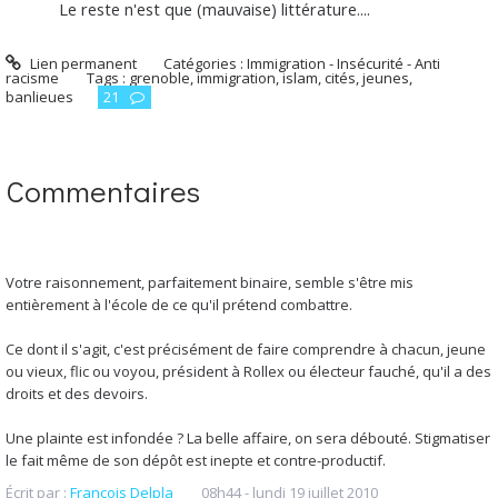
Le reste n'est que (mauvaise) littérature....
Lien permanent
Catégories :
Immigration - Insécurité - Anti
racisme
Tags :
grenoble
,
immigration
,
islam
,
cités
,
jeunes
,
banlieues
21
Commentaires
Votre raisonnement, parfaitement binaire, semble s'être mis
entièrement à l'école de ce qu'il prétend combattre.
Ce dont il s'agit, c'est précisément de faire comprendre à chacun, jeune
ou vieux, flic ou voyou, président à Rollex ou électeur fauché, qu'il a des
droits et des devoirs.
Une plainte est infondée ? La belle affaire, on sera débouté. Stigmatiser
le fait même de son dépôt est inepte et contre-productif.
Écrit par :
François Delpla
08h44
-
lundi 19
juillet 2010