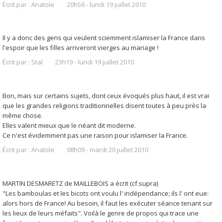
Écrit par :
Anatole
20h56
-
lundi 19
juillet 2010
Il y a donc des gens qui veulent sciemment islamiser la France dans
l'espoir que les filles arriveront vierges au mariage !
Écrit par :
Stal
23h19
-
lundi 19
juillet 2010
Bon, mais sur certains sujets, dont ceux évoqués plus haut, il est vrai
que les grandes religions traditionnelles disent toutes à peu près la
même chose.
Elles valent mieux que le néant dit moderne.
Ce n'est évidemment pas une raison pour islamiser la France.
Écrit par :
Anatole
08h09
-
mardi 20
juillet 2010
MARTIN DESMARETZ de MAILLEBOIS a écrit (cf.supra)
"Les bamboulas et les bicots ont voulu l' indépendance; ils l' ont eue:
alors hors de France! Au besoin, il faut les exécuter séance tenant sur
les lieux de leurs méfaits". Voilà le genre de propos qui trace une