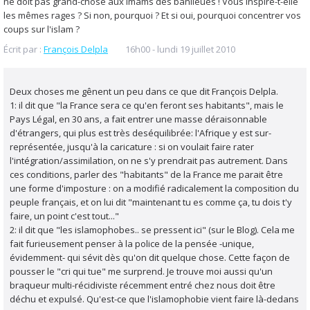
ne doit pas grand-chose aux imams des banlieues ! Vous inspire-t-elle
les mêmes rages ? Si non, pourquoi ? Et si oui, pourquoi concentrer vos
coups sur l'islam ?
Écrit par :
François Delpla
16h00
-
lundi 19
juillet 2010
Deux choses me gênent un peu dans ce que dit François Delpla.
1: il dit que "la France sera ce qu'en feront ses habitants", mais le
Pays Légal, en 30 ans, a fait entrer une masse déraisonnable
d'étrangers, qui plus est très deséquilibrée: l'Afrique y est sur-
représentée, jusqu'à la caricature : si on voulait faire rater
l'intégration/assimilation, on ne s'y prendrait pas autrement. Dans
ces conditions, parler des "habitants" de la France me parait être
une forme d'imposture : on a modifié radicalement la composition du
peuple français, et on lui dit "maintenant tu es comme ça, tu dois t'y
faire, un point c'est tout..."
2: il dit que "les islamophobes.. se pressent ici" (sur le Blog). Cela me
fait furieusement penser à la police de la pensée -unique,
évidemment- qui sévit dès qu'on dit quelque chose. Cette façon de
pousser le "cri qui tue" me surprend. Je trouve moi aussi qu'un
braqueur multi-récidiviste récemment entré chez nous doit être
déchu et expulsé. Qu'est-ce que l'islamophobie vient faire là-dedans