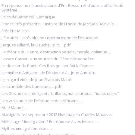
En réponse aux élucubrations d'Eric Besson et d'autres officiels du
Système...
Folco de Baroncelli Camargue
France info présente L'Histoire de France de Jacques Bainville...
Frédéric Mistral
J-F Mattéi : La révolution copernicienne de l'education.
Jacques Julliard, la Gauche, le PS....pdf
La théorie du Genre, destruction sociale, morale, politique....
Lazare Carnot : aux sources du Génocide vendéen...
Le dossier du Point : Ces Rois qui ont fait la France...
Le mythe d'Antigone, de l'Antiquité à... Jean Anouilh.
Le regard vide, de Jean-François Mattéi
Le scandale des banlieues.....pdf
Les Girondins : intelligents, brillants, mais surtout... "idiots utiles".
Les vrais amis de l'Afrique et des Africains.....
M. le Maudit....
Martigues 1er septembre 2012 Hommage à Charles Maurras
Métissage ? Immigration ? En réponse à vos lettres.....
Mythes immigrationnistes....