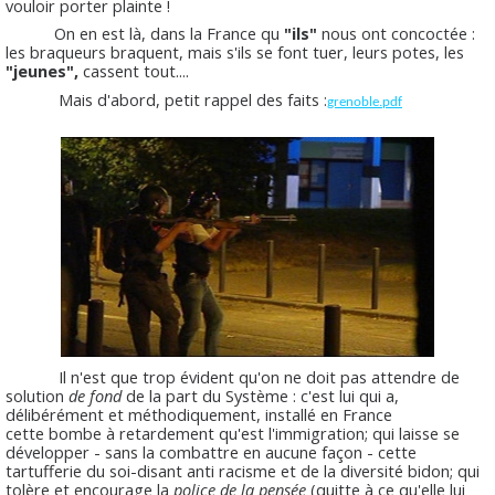
vouloir porter plainte !
On en est là, dans la France qu
"ils"
nous ont concoctée :
les braqueurs braquent, mais s'ils se font tuer, leurs potes, les
"jeunes",
cassent tout....
Mais d'abord, petit rappel des faits :
grenoble.pdf
Il n'est que trop évident qu'on ne doit pas attendre de
solution
de fond
de la part du Système : c'est lui qui a,
délibérément et méthodiquement, installé en France
cette bombe à retardement qu'est l'immigration; qui laisse se
développer - sans la combattre en aucune façon - cette
tartufferie du soi-disant anti racisme et de la diversité bidon; qui
tolère et encourage la
police de la pensée
(quitte à ce qu'elle lui