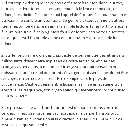
1. Il est trop évident que les propos cités sont à rejeter, dans leur ton,
leur style et leur fond. Ils sont simplement à la limite du ridicule, et,
même, hors limite. C'est pourquoi l'appel de Broquet à condamnation et
sanction me semble un peu facile. Ce genre d'excès, comme d'autres,
ici-même, tombe dans le néant à la simple lecture. Ils ne font honneur ni
à leurs auteurs ni à ce blog. Mais faut-il enfoncer des portes ouvertes ?
Et Broquet est-il favorable à une censure ? Mon esprit la fait de lui-
même.
2. Sur le fond, je ne crois pas critiquable de penser que des étrangers
délinquants doivent être expulsés de notre territoire; et que des
Français ayant aquis la nationalité française par naturalisation ou
naissance sur notre sol de parents étrangers, puissent la perdre et être
renvoyés du territoire national. Par exemple vers le pays de
provenance. C'est, évidemment, le laxisme, sa mise en système, son
étendue, sa fréquence, son organisation qui menancent l'ordre public
et la paix civile.
3. Le parisianisme anti-franchouillard est de bon ton dans certains
cercles. Il n'est pas forcément sympathique, ni censé. Il y a partout,
quelle qu'en soit l'intension et la direction, du MARTIN DESMARETZ de
MAILLEBOIS qui sommeille ...