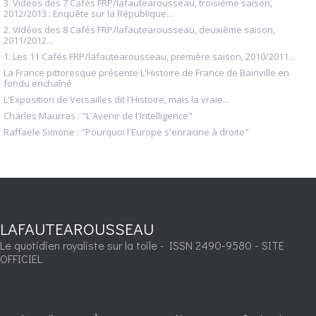
3. Vidéos des 7 Cafés FRP/lafautearousseau, troisième saison,
2012/2013 : Enquête sur la République...
2. Vidéos des 8 Cafés FRP/lafautearousseau, deuxième saison,
2011/2012...
1. Les 11 Cafés FRP/lafautearousseau, première saison, 2010/2011...
La France pittoresque présente L'Histoire de France de Bainville en
fondu enchaîné
L'Exposition de Versailles dit l'Histoire, mais la vraie...
Charles Maurras : "L'Avenir de l'Intelligence"
Raffaele Simone : "Pourquoi l'Europe s'enracine à droite"
LAFAUTEAROUSSEAU
Le quotidien royaliste sur la toile - ISSN 2490-9580 - SITE
OFFICIEL