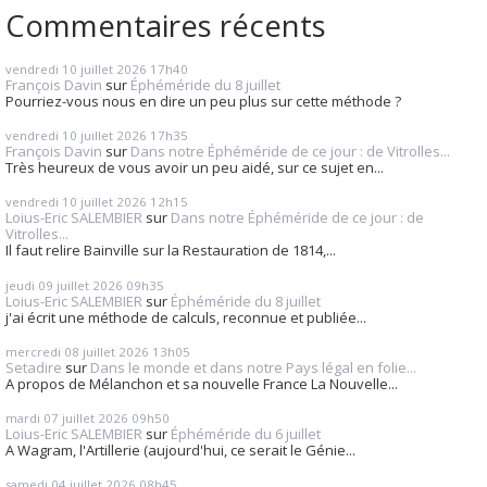
Commentaires récents
vendredi 10
juillet 2026
17h40
François Davin
sur
Éphéméride du 8 juillet
Pourriez-vous nous en dire un peu plus sur cette méthode ?
vendredi 10
juillet 2026
17h35
François Davin
sur
Dans notre Éphéméride de ce jour : de Vitrolles...
Très heureux de vous avoir un peu aidé, sur ce sujet en...
vendredi 10
juillet 2026
12h15
Loius-Eric SALEMBIER
sur
Dans notre Éphéméride de ce jour : de
Vitrolles...
Il faut relire Bainville sur la Restauration de 1814,...
jeudi 09
juillet 2026
09h35
Loius-Eric SALEMBIER
sur
Éphéméride du 8 juillet
j'ai écrit une méthode de calculs, reconnue et publiée...
mercredi 08
juillet 2026
13h05
Setadire
sur
Dans le monde et dans notre Pays légal en folie...
A propos de Mélanchon et sa nouvelle France La Nouvelle...
mardi 07
juillet 2026
09h50
Loius-Eric SALEMBIER
sur
Éphéméride du 6 juillet
A Wagram, l'Artillerie (aujourd'hui, ce serait le Génie...
samedi 04
juillet 2026
08h45