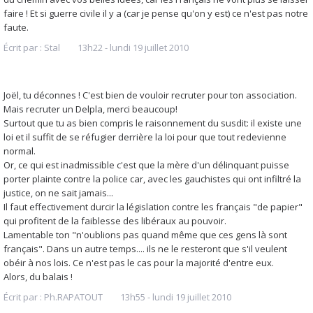
faire ! Et si guerre civile il y a (car je pense qu'on y est) ce n'est pas notre
faute.
Écrit par :
Stal
13h22
-
lundi 19
juillet 2010
Joël, tu déconnes ! C'est bien de vouloir recruter pour ton association.
Mais recruter un Delpla, merci beaucoup!
Surtout que tu as bien compris le raisonnement du susdit: il existe une
loi et il suffit de se réfugier derrière la loi pour que tout redevienne
normal.
Or, ce qui est inadmissible c'est que la mère d'un délinquant puisse
porter plainte contre la police car, avec les gauchistes qui ont infiltré la
justice, on ne sait jamais...
Il faut effectivement durcir la législation contre les français "de papier"
qui profitent de la faiblesse des libéraux au pouvoir.
Lamentable ton "n'oublions pas quand même que ces gens là sont
français". Dans un autre temps.... ils ne le resteront que s'il veulent
obéir à nos lois. Ce n'est pas le cas pour la majorité d'entre eux.
Alors, du balais !
Écrit par :
Ph.RAPATOUT
13h55
-
lundi 19
juillet 2010