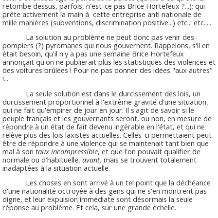
retombe dessus, parfois, n'est-ce pas Brice Hortefeux ?...); qui
prête activement la main à cette entreprise anti nationale de
mille manières (subventions, discrimination positive...) etc... etc.....
La solution au problème ne peut donc pas venir des
pompiers (?) pyromanes qui nous gouvernent. Rappelons, s'il en
était besoin, qu'il n'y a pas une semaine Brice Hortefeux
annonçait qu'on ne publierait plus les statistiques des violences et
des voitures brûlées ! Pour ne pas donner des idées "aux autres"
!...
La seule solution est dans le durcissement des lois, un
durcissement proportionnel à l'extrême gravité d'une situation,
qui ne fait qu'empirer de jour en jour. Il s'agit de savoir si le
peuple français et les gouvernants seront, ou non, en mesure de
répondre à un état de fait devenu ingérable en l'état, et qui ne
relève plus des lois laxistes actuelles. Celles-ci permettaient peut-
être de répondre à une violence qui se maintenait tant bien que
mal à son
taux incompressible
, et que l'on pouvait qualifier de
normale ou d'habituelle,
avant,
mais se trouvent totalement
inadaptées à la situation actuelle.
Les choses en sont arrivé à un tel point que la déchéance
d'une nationalité octroyée à des gens qui ne s'en montrent pas
digne, et leur expulsion immédiate sont désormais la seule
réponse au problème. Et cela, sur une grande échelle.