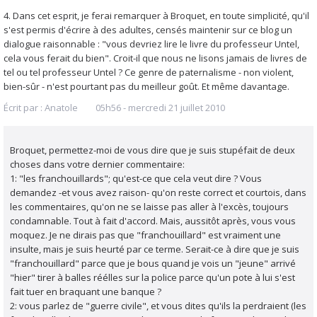
4. Dans cet esprit, je ferai remarquer à Broquet, en toute simplicité, qu'il
s'est permis d'écrire à des adultes, censés maintenir sur ce blog un
dialogue raisonnable : "vous devriez lire le livre du professeur Untel,
cela vous ferait du bien". Croit-il que nous ne lisons jamais de livres de
tel ou tel professeur Untel ? Ce genre de paternalisme - non violent,
bien-sûr - n'est pourtant pas du meilleur goût. Et même davantage.
Écrit par :
Anatole
05h56
-
mercredi 21
juillet 2010
Broquet, permettez-moi de vous dire que je suis stupéfait de deux
choses dans votre dernier commentaire:
1: "les franchouillards"; qu'est-ce que cela veut dire ? Vous
demandez -et vous avez raison- qu'on reste correct et courtois, dans
les commentaires, qu'on ne se laisse pas aller à l'excès, toujours
condamnable. Tout à fait d'accord. Mais, aussitôt après, vous vous
moquez. Je ne dirais pas que "franchouillard" est vraiment une
insulte, mais je suis heurté par ce terme. Serait-ce à dire que je suis
"franchouillard" parce que je bous quand je vois un "jeune" arrivé
"hier" tirer à balles réélles sur la police parce qu'un pote à lui s'est
fait tuer en braquant une banque ?
2: vous parlez de "guerre civile", et vous dites qu'ils la perdraient (les