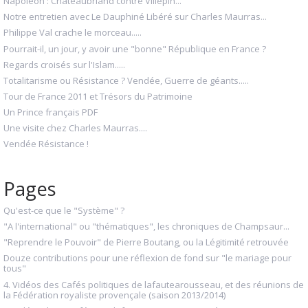
Napoléon : Chateaubriand contre Villepin...
Notre entretien avec Le Dauphiné Libéré sur Charles Maurras...
Philippe Val crache le morceau.....
Pourrait-il, un jour, y avoir une "bonne" République en France ?
Regards croisés sur l'Islam.....
Totalitarisme ou Résistance ? Vendée, Guerre de géants.....
Tour de France 2011 et Trésors du Patrimoine
Un Prince français PDF
Une visite chez Charles Maurras....
Vendée Résistance !
Pages
Qu'est-ce que le "Système" ?
"A l'international" ou "thématiques", les chroniques de Champsaur...
"Reprendre le Pouvoir" de Pierre Boutang, ou la Légitimité retrouvée
Douze contributions pour une réflexion de fond sur "le mariage pour
tous"
4. Vidéos des Cafés politiques de lafautearousseau, et des réunions de
la Fédération royaliste provençale (saison 2013/2014)