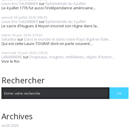
Loius-Eric SALEMBIER
sur
Éphéméride du 4 juillet
Le 4 juillet 1776 fut aussi l'indépendance américaine,...
samedi 04
juillet 2026
08h30
Loius-Eric SALEMBIER
sur
Éphéméride du 3 juillet
Le sacre d'Hugues à Noyon inscrivit son règne dans la...
mardi 30
juin 2026
21h20
Setadire
sur
Dans le monde et dans notre Pays légal en folie...
Qui est cette Laure TOGRAF dont on parle souvent....
mercredi 10
juin 2026
23h25
LABARRIERE
sur
Drapeaux, insignes, emblèmes, objets d'Action...
Vive le Roi
Rechercher
Archives
août 2026