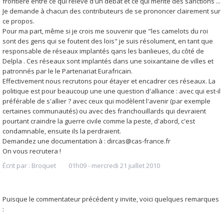
frontière entre ce qui relève d'un débat et ce qui mérite des sanctions ...
Je demande à chacun des contributeurs de se prononcer clairement sur
ce propos.
Pour ma part, même si je crois me souvenir que "les camelots du roi
sont des gens qui se foutent des lois" je suis résolument, en tant que
responsable de réseaux implantés qans les banlieues, du côté de
Delpla . Ces réseaux sont implantés dans une soixantaine de villes et
patronnés par le le Partenariat Eurafricain.
Effectivement nous recrutons pour étayer et encadrer ces réseaux. La
politique est pour beaucoup une une question d'alliance : avec qui est-il
préférable de s'allier ? avec ceux qui modèlent l'avenir (par exemple
certaines communautés) ou avec des franchouillards qui devraient
pourtant craindre la guerre civile comme la peste, d'abord, c'est
condamnable, ensuite ils la perdraient.
Demandez une documentation à : dircas@cas-france.fr
On vous recrutera !
Écrit par :
Broquet
01h09
-
mercredi 21
juillet 2010
Puisque le commentateur précédent y invite, voici quelques remarques
: