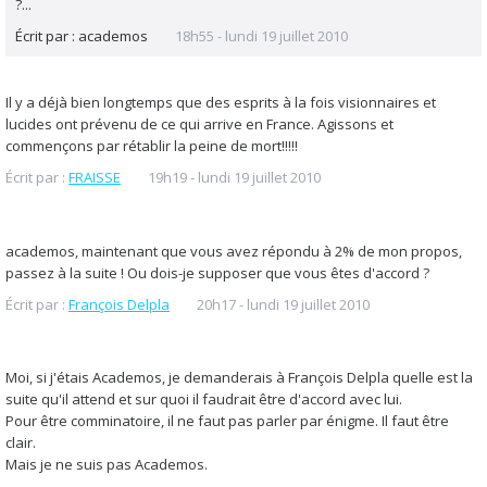
?...
Écrit par :
academos
18h55
-
lundi 19
juillet 2010
Il y a déjà bien longtemps que des esprits à la fois visionnaires et
lucides ont prévenu de ce qui arrive en France. Agissons et
commençons par rétablir la peine de mort!!!!!
Écrit par :
FRAISSE
19h19
-
lundi 19
juillet 2010
academos, maintenant que vous avez répondu à 2% de mon propos,
passez à la suite ! Ou dois-je supposer que vous êtes d'accord ?
Écrit par :
François Delpla
20h17
-
lundi 19
juillet 2010
Moi, si j'étais Academos, je demanderais à François Delpla quelle est la
suite qu'il attend et sur quoi il faudrait être d'accord avec lui.
Pour être comminatoire, il ne faut pas parler par énigme. Il faut être
clair.
Mais je ne suis pas Academos.