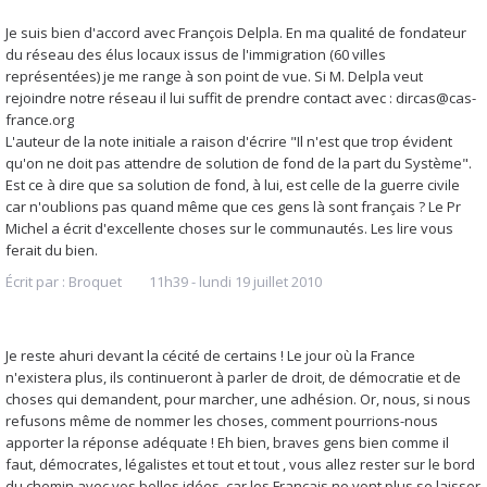
Je suis bien d'accord avec François Delpla. En ma qualité de fondateur
du réseau des élus locaux issus de l'immigration (60 villes
représentées) je me range à son point de vue. Si M. Delpla veut
rejoindre notre réseau il lui suffit de prendre contact avec : dircas@cas-
france.org
L'auteur de la note initiale a raison d'écrire "Il n'est que trop évident
qu'on ne doit pas attendre de solution de fond de la part du Système".
Est ce à dire que sa solution de fond, à lui, est celle de la guerre civile
car n'oublions pas quand même que ces gens là sont français ? Le Pr
Michel a écrit d'excellente choses sur le communautés. Les lire vous
ferait du bien.
Écrit par :
Broquet
11h39
-
lundi 19
juillet 2010
Je reste ahuri devant la cécité de certains ! Le jour où la France
n'existera plus, ils continueront à parler de droit, de démocratie et de
choses qui demandent, pour marcher, une adhésion. Or, nous, si nous
refusons même de nommer les choses, comment pourrions-nous
apporter la réponse adéquate ! Eh bien, braves gens bien comme il
faut, démocrates, légalistes et tout et tout , vous allez rester sur le bord
du chemin avec vos belles idées, car les Français ne vont plus se laisser