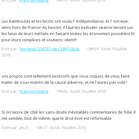
Écrit par :
François Delpla
09h35
-
lundi 19
juillet 2010
Les bamboulas et les bicots ont voulu l' indépendance; ils l' ont eue:
alors hors de France! Au besoin, il faut les exécuter séance tenant sur
les lieux de leurs méfaits en faisant toutes les économies possibles! Et
pour leurs complices et soutiens: idem!!!
Écrit par :
Fernand CORTES de CONQUILLA
09h59
-
lundi 19
juillet
2010
vos propos sont tellement excessifs que vous risquez de vous faire
traiter de sous-marins de la cause adverse, et ne l'aurez pas volé !
Écrit par :
François Delpla
10h03
-
lundi 19
juillet 2010
Si on laisse de côté les sans-doute inévitables commentaires de folie, il
me semble, tout de même, que le droit écrit est réformable.
Écrit par :
JACO
10h17
-
lundi 19
juillet 2010