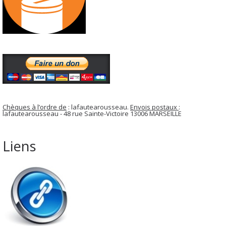
Chèques à l’ordre de
: lafautearousseau.
Envois postaux
:
lafautearousseau - 48 rue Sainte-Victoire 13006 MARSEILLE
Liens