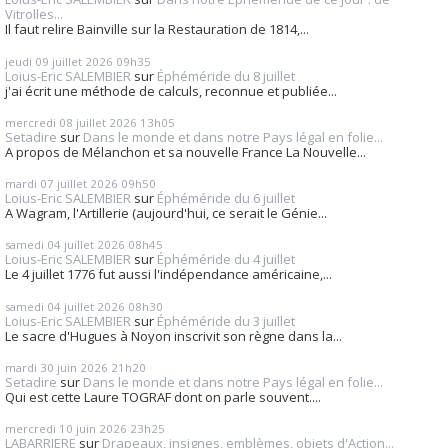
Vitrolles...
Il faut relire Bainville sur la Restauration de 1814,...
jeudi 09
juillet 2026
09h35
Loius-Eric SALEMBIER
sur
Éphéméride du 8 juillet
j'ai écrit une méthode de calculs, reconnue et publiée...
mercredi 08
juillet 2026
13h05
Setadire
sur
Dans le monde et dans notre Pays légal en folie...
A propos de Mélanchon et sa nouvelle France La Nouvelle...
mardi 07
juillet 2026
09h50
Loius-Eric SALEMBIER
sur
Éphéméride du 6 juillet
A Wagram, l'Artillerie (aujourd'hui, ce serait le Génie...
samedi 04
juillet 2026
08h45
Loius-Eric SALEMBIER
sur
Éphéméride du 4 juillet
Le 4 juillet 1776 fut aussi l'indépendance américaine,...
samedi 04
juillet 2026
08h30
Loius-Eric SALEMBIER
sur
Éphéméride du 3 juillet
Le sacre d'Hugues à Noyon inscrivit son règne dans la...
mardi 30
juin 2026
21h20
Setadire
sur
Dans le monde et dans notre Pays légal en folie...
Qui est cette Laure TOGRAF dont on parle souvent....
mercredi 10
juin 2026
23h25
LABARRIERE
sur
Drapeaux, insignes, emblèmes, objets d'Action...