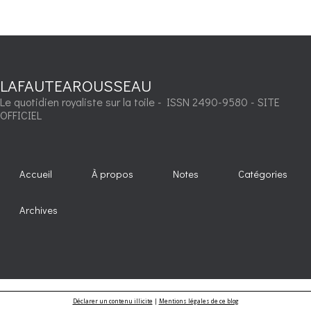
LAFAUTEAROUSSEAU
Le quotidien royaliste sur la toile - ISSN 2490-9580 - SITE
OFFICIEL
Accueil
À propos
Notes
Catégories
Archives
Déclarer un contenu illicite
|
Mentions légales de ce blog