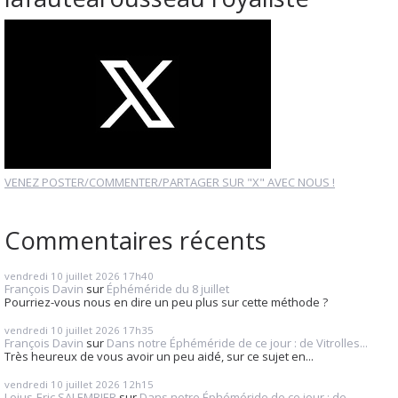
VENEZ POSTER/COMMENTER/PARTAGER SUR "X" AVEC NOUS !
Commentaires récents
vendredi 10
juillet 2026
17h40
François Davin
sur
Éphéméride du 8 juillet
Pourriez-vous nous en dire un peu plus sur cette méthode ?
vendredi 10
juillet 2026
17h35
François Davin
sur
Dans notre Éphéméride de ce jour : de Vitrolles...
Très heureux de vous avoir un peu aidé, sur ce sujet en...
vendredi 10
juillet 2026
12h15
Loius-Eric SALEMBIER
sur
Dans notre Éphéméride de ce jour : de