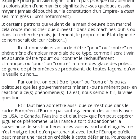
explique pourquoi l'Allemagne -qui n'a pas
pratiqué
durablement
la colonisation d'une manière significative -ses quelques essais
n'ayant jamais débouché sur la constitution d'un Empire- a
aussi
ses immigrés (Turcs notamment)....
3: certains patrons qui veulent de la main d'oeuvre bon marché:
cela coûte moins cher que d'investir dans des machines-outils ou
dans la recherche (mais, justement, le propre d'un État digne de
ce nom serait de leur résister...).
Il est donc vain et absurde d'être "pour" ou "contre" un
phénomène d'ampleur mondiale de ce type, comme il serait vain
et absurde d'être "pour" ou "contre" le réchauffement
climatique, ou "pour" ou "contre" la fonte des glace des pôles...
ce genre de phénomènes se produisant, de toutes façons, qu'on
le veuille ou non....
Par contre, on peut être "pour" ou "contre"
la
ou
les
politiques que les gouvernements mènent -ou ne mènent pas- en
réaction à ce(s) phénomène(s). Là est, nous semble-t-il, la vraie
question....
Et il faut bien admettre aussi que ce n'est que dans le
cadre Européen -l'Europe passant également des accords avec
les USA, le Canada, l'Australie et d'autres- que l'on peut espérer
juguler ce phénomène. Si la France a tort d'abandonner la
surveillance de ses frontières à ses voisins -surtout éloignés- ce
n'est malgré tout qu'en partenariat avec toute l'Europe qu'elle
peut mener une réaction crédible à cette déferlante. Pourquoi ne