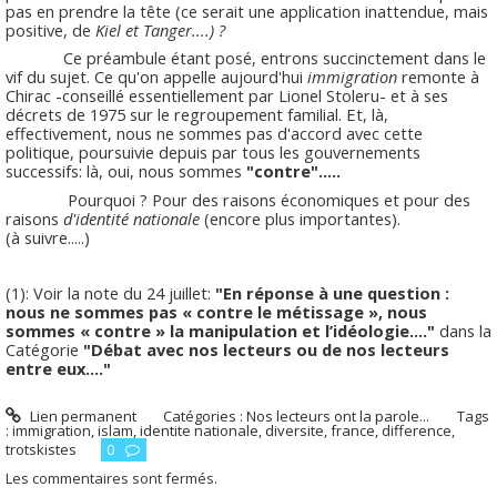
pas en prendre la tête (ce serait une application inattendue, mais
positive, de
Kiel et Tanger....) ?
Ce préambule étant posé, entrons succinctement dans le
vif du sujet. Ce qu'on appelle aujourd'hui
immigration
remonte à
Chirac -conseillé essentiellement par Lionel Stoleru- et à ses
décrets de 1975 sur le regroupement familial. Et, là,
effectivement, nous ne sommes pas d'accord avec cette
politique, poursuivie depuis par tous les gouvernements
successifs: là, oui, nous sommes
"contre".....
Pourquoi ? Pour des raisons économiques et pour des
raisons
d'identité nationale
(encore plus importantes).
(à suivre.....)
(1): Voir la note du 24 juillet:
"
En réponse à une question :
nous ne sommes pas « contre le métissage », nous
sommes « contre » la manipulation et l’idéologie…."
dans la
Catégorie
"Débat avec nos lecteurs ou de nos lecteurs
entre eux...."
Lien permanent
Catégories :
Nos lecteurs ont la parole...
Tags
:
immigration
,
islam
,
identite nationale
,
diversite
,
france
,
difference
,
trotskistes
0
Les commentaires sont fermés.