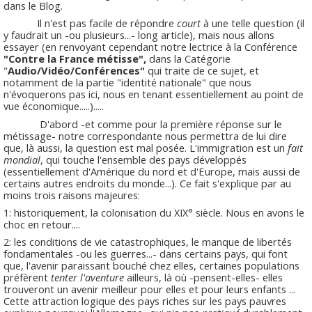
dans le Blog.
Il n'est pas facile de répondre
court
à une telle question (il
y faudrait un -ou plusieurs...- long article), mais nous allons
essayer (en renvoyant cependant notre lectrice à la Conférence
"Contre la France métisse",
dans la Catégorie
"
Audio/Vidéo/Conférences"
qui traite de ce sujet, et
notamment de la partie "identité nationale" que nous
n'évoquerons pas ici, nous en tenant essentiellement au point de
vue économique.....).....
D'abord -et comme pour la première réponse sur le
métissage- notre correspondante nous permettra de lui dire
que, là aussi, la question est mal posée. L'immigration est un
fait
mondial
, qui touche l'ensemble des pays développés
(essentiellement d'Amérique du nord et d'Europe, mais aussi de
certains autres endroits du monde...). Ce fait s'explique par au
moins trois raisons majeures:
1: historiquement, la colonisation du XIX° siècle. Nous en avons le
choc en retour....
2: les conditions de vie catastrophiques, le manque de libertés
fondamentales -ou les guerres...- dans certains pays, qui font
que, l'avenir paraissant bouché chez elles, certaines populations
préfèrent
tenter l'aventure
ailleurs, là où -pensent-elles- elles
trouveront un avenir meilleur pour elles et pour leurs enfants ...
Cette attraction logique des pays riches sur les pays pauvres