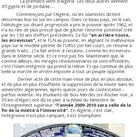
La première vient d'Algérie. Les deux autres viennent
d'Egypte et de Jordanie.....
Commençons par l'Algérie, où les islamistes dictent
désormais leur loi sur les campus. Dans ce beau pays, on le sait,
l'idéologie soi-disant
progressiste
a pris le pouvoir après 1962, et
n'a eu rien de plus pressé que de gâcher l'énorme potentiel créé
par les 130 ans d'effort précédents. Ce fut
"en arrière toute,
les écrevisses",
et le FLN au pouvoir, en alignant ce malheureux
pays sur le modèle périmé de l'URSS (on fait court, on résume à
grands traits....) l'a fait entrer à reculons -comme les écrevisses-
dans le XXIème siècle. Et ce n'est pas fini. Maintenant que, là
comme ailleurs, les mirages révolutionnaires se sont effondrés,
c'est l'Islam intégriste qui prend la relève. Et qui continue de plus
belle la
marche en arrière
imposée à tout un peuple opprimé.
Dernier acte de cette main-mise de plus en plus absolue,
et de plus en plus étouffante: la suppression de la mixité dans les
universités algériennes. Après quinze jours de contestation -
parfois violente- les étudiants de Bou-Merdés (ex Rocher noir, à
35 km d'Alger) ont dû se plier à la
fatwa
du Ministère de
l'Enseignement supérieur:
"l'année 2009-2010 sera celle de la
fin de la mixité à l'Université".
En Algérie, c'est clair,
l'intégrisme n'est plus rampant, il est triomphant.