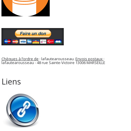
Chèques à l’ordre de
: lafautearousseau.
Envois postaux
:
lafautearousseau - 48 rue Sainte-Victoire 13006 MARSEILLE
Liens