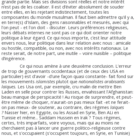
grande partie. Mais ses divisions sont réelles et notre intérêt
n’est pas de les coaliser. Il est d’éviter absolument de souder
entre elles, en les rejetant indistinctement, toutes les
composantes du monde musulman. Il faut bien admettre qu'il y a,
en terre(s) d'Islam, des gens raisonnables et mesurés, avec qui
l'on peut - et l'on doit - discuter. Leurs préférences religieuses,
leurs débats internes ne sont pas ce qui doit orienter notre
politique à leur égard. Ce qui nous importe, c’est leur attitude
envers nous, leur politique dans leur relation avec nous : amicale
ou hostile, compatible, ou non, avec nos intérêts nationaux. Le
reste serait, de notre part, une inutile – voire nuisible – politique
d’ingérence.
Ce qui nous amène à une deuxième conclusion. L'erreur
de trop de gouvernants occidentaux (et de ceux des USA en
particulier) est d'avoir -d'une façon quasi constante- fait fond sur
les mouvements
islamistes
plutot que
nationalistes arabisants
laïques.
Les Usa ont, par exemple, cru malin de mettre Ben
Laden en selle pour contrer les Russes, envahissant l'Afghanistan:
beau manque de perspicacité ! Au risque de surprendre, et peut-
être même de choquer, n'aurait-on pas mieux fait -et ne ferait-
on pas mieux- de soutenir, au contraire, des régimes
laïques
?
Nasser hier, en Egypte, ou les Assad en Syrie, Ben ALi en
Tunisie et même... Saddam Hussein en Irak ? Tous régimes,
certes, très imparfaits, voire voyous, mais qui au moins ne
cherchaient pas à lancer une guerre politico-religieuse contre
nous, et s'occupaient (s'occupent toujours, en Syrie, en Tunisie)