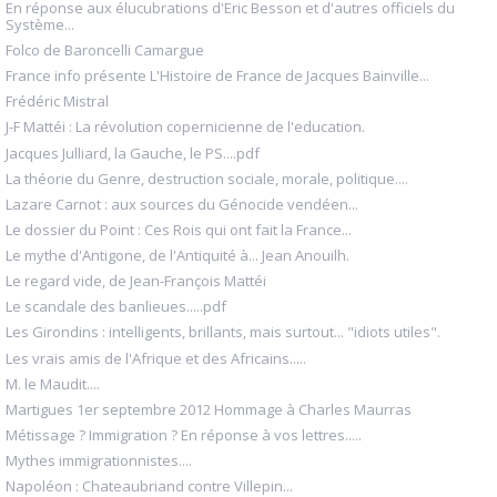
En réponse aux élucubrations d'Eric Besson et d'autres officiels du
Système...
Folco de Baroncelli Camargue
France info présente L'Histoire de France de Jacques Bainville...
Frédéric Mistral
J-F Mattéi : La révolution copernicienne de l'education.
Jacques Julliard, la Gauche, le PS....pdf
La théorie du Genre, destruction sociale, morale, politique....
Lazare Carnot : aux sources du Génocide vendéen...
Le dossier du Point : Ces Rois qui ont fait la France...
Le mythe d'Antigone, de l'Antiquité à... Jean Anouilh.
Le regard vide, de Jean-François Mattéi
Le scandale des banlieues.....pdf
Les Girondins : intelligents, brillants, mais surtout... "idiots utiles".
Les vrais amis de l'Afrique et des Africains.....
M. le Maudit....
Martigues 1er septembre 2012 Hommage à Charles Maurras
Métissage ? Immigration ? En réponse à vos lettres.....
Mythes immigrationnistes....
Napoléon : Chateaubriand contre Villepin...