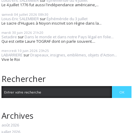
Loius-Eric SALEMBIER
sur
Éphéméride du 4 juillet
Le 4 juillet 1776 fut aussi l'indépendance américaine,...
samedi 04
juillet 2026
08h30
Loius-Eric SALEMBIER
sur
Éphéméride du 3 juillet
Le sacre d'Hugues à Noyon inscrivit son règne dans la...
mardi 30
juin 2026
21h20
Setadire
sur
Dans le monde et dans notre Pays légal en folie...
Qui est cette Laure TOGRAF dont on parle souvent....
mercredi 10
juin 2026
23h25
LABARRIERE
sur
Drapeaux, insignes, emblèmes, objets d'Action...
Vive le Roi
Rechercher
Archives
août 2026
juillet 2026