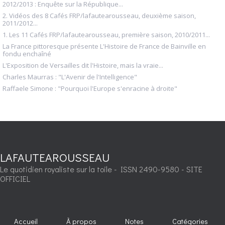
2012/2013 : Enquête sur la République...
2. Vidéos des 8 Cafés FRP/lafautearousseau, deuxième saison,
2011/2012...
1. Les 11 Cafés FRP/lafautearousseau, première saison, 2010/2011...
La France pittoresque présente L'Histoire de France de Bainville en
fondu enchaîné
L'Exposition de Versailles dit l'Histoire, mais la vraie...
Charles Maurras : "L'Avenir de l'Intelligence"
Raffaele Simone : "Pourquoi l'Europe s'enracine à droite"
LAFAUTEAROUSSEAU
Le quotidien royaliste sur la toile - ISSN 2490-9580 - SITE
OFFICIEL
Accueil
À propos
Notes
Catégories