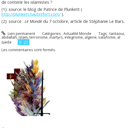
de contenir les islamistes ?
(1): source: le blog de Patrice de Plunkett (
http://plunkett.hautetfort.com/
).
(2): source :
Le Monde
du 7 octobre, article de Stéphanie Le Bars.
Lien permanent
Catégories :
Actualité Monde
Tags :
tantaoui
,
abdallah
,
islam
,
terrorisme
,
martyrs
,
integrisme
,
algerie
,
salafisme
,
al
qaida
0
Les commentaires sont fermés.