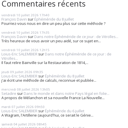
Commentaires récents
vendredi 10
juillet 2026
17h40
François Davin
sur
Éphéméride du 8 juillet
Pourriez-vous nous en dire un peu plus sur cette méthode ?
vendredi 10
juillet 2026
17h35
François Davin
sur
Dans notre Éphéméride de ce jour : de Vitrolles...
Très heureux de vous avoir un peu aidé, sur ce sujet en...
vendredi 10
juillet 2026
12h15
Loius-Eric SALEMBIER
sur
Dans notre Éphéméride de ce jour : de
Vitrolles...
Il faut relire Bainville sur la Restauration de 1814,...
jeudi 09
juillet 2026
09h35
Loius-Eric SALEMBIER
sur
Éphéméride du 8 juillet
j'ai écrit une méthode de calculs, reconnue et publiée...
mercredi 08
juillet 2026
13h05
Setadire
sur
Dans le monde et dans notre Pays légal en folie...
A propos de Mélanchon et sa nouvelle France La Nouvelle...
mardi 07
juillet 2026
09h50
Loius-Eric SALEMBIER
sur
Éphéméride du 6 juillet
A Wagram, l'Artillerie (aujourd'hui, ce serait le Génie...
samedi 04
juillet 2026
08h45