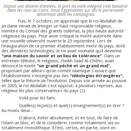
Depuis une dizaine d'années, le port du voile intégral s'est banalisé
dans les rues du Caire. Deux Égyptiennes sur dix le porteraient
désormais dans les campagnes
Puis, le 7 octobre, on apprenait que le roi Abdallah de
Jordanie venait de limoger un haut responsable religieux,
membre du Conseil des grands oulémas, la plus haute autorité
religieuse du pays. Pour avoir critiqué la mixité autorisée dans
une nouvelle université ouverte le 23 septembre. Lors de
l'inauguration de ce premier établissement mixte du pays, doté
des dernières technologies, le roi avait souhaité qu'il devienne
"une maison du savoir et un lieu de tolérance".
Dans un
entretien télévisé, le religieux, cheikh Saad Al-Chithri, avait
dénoncé la mixité
"un grand péché et un grand mal",
proposant par ailleurs qu'un comité islamique s'assure que
l'établissement n'enseigne pas des
"idéologies étrangères",
telles que la théorie de l'évolution. Depuis son arrivée au pouvoir
en 2005, le roi Abdallah s'est opposé, à plusieurs reprises, aux
religieux les plus conservateurs du pays (2).
Voilà pour les faits.
Quelles() leçon(s) et quel(s) enseignement(s) en tirer ?
Au moins deux...
D'abord, éviter absolument, et en tout, de faire de
l'Islam un bloc, et de le considérer comme totalement uni ou
totalement monolithique. Il l'est, certes, en partie, voire en