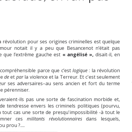
a révolution pour ses origines criminelles est quelque
emmour notait il y a peu que Besancenot n’était pas
e que l’extrême gauche est
« angélisé »,
disait-il, en
st compréhensible parce que c’est
logique
: la révolution
ée
de
et
par
la violence et la Terreur. Et c'est seulement
eur
ses adversaires–au sens ancien et fort du terme
se pérenniser.
eraient-ils pas une sorte de fascination morbide et,
 de tendresse envers les criminels politiques (pourvu,
n tout cas une sorte de presqu'impossibilité -à tout le
damner ces
militants révolutionnaires
dans lesquels,
 prou ?.....