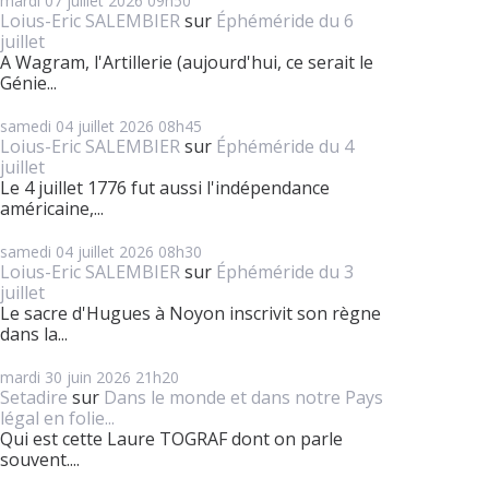
mardi 07
juillet 2026
09h50
Loius-Eric SALEMBIER
sur
Éphéméride du 6
juillet
A Wagram, l'Artillerie (aujourd'hui, ce serait le
Génie...
samedi 04
juillet 2026
08h45
Loius-Eric SALEMBIER
sur
Éphéméride du 4
juillet
Le 4 juillet 1776 fut aussi l'indépendance
américaine,...
samedi 04
juillet 2026
08h30
Loius-Eric SALEMBIER
sur
Éphéméride du 3
juillet
Le sacre d'Hugues à Noyon inscrivit son règne
dans la...
mardi 30
juin 2026
21h20
Setadire
sur
Dans le monde et dans notre Pays
légal en folie...
Qui est cette Laure TOGRAF dont on parle
souvent....