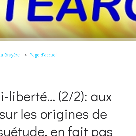
La Bruyère...
Page d'accueil
liberté... (2/2): aux
 sur les origines de
uétude, en fait pas