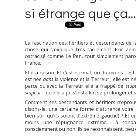
si étrange que ça...
La fascination des héritiers et descendants de l
chose qui s'explique très facilement. Eric Z
ostracisé comme Le Pen, tout simplement parc
France.
Et il a raison. Et c’est normal, ou du moins c’e
est née
dans
la violence et la Terreur ; elle est n
parce qu'avec la Terreur elle a frappé de
stup
stupeur
—qu’elle a pu s’installer, se prolonger et 
Comment ses descendants et héritiers n’éprouv
disons-le, une certaine forme d'attirance voire
bien sûr, qu'ils soient d'extrême-gauche) ? Et e
moins une répugnance extrême...- à con
consciemment ou non, ils se reconnaissent, peu ou