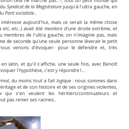
 sinon cela ne marche pas…-, tout un petit monde qui
a du
Syndicat de la Magistrature
jusqu'à l'ultra gauche, en
 du
Parti socialiste
...
s intéresse aujourd'hui, mais ce serait la même chose
tc...etc...) avait été membre d’une droite extrême, et
ou membres de l'ultra gauche, on n'imagine pas, mais
ème de seconde qu’une seule personne lèverait le petit
nous venons d'évoquer- pour le défendre et, très
n latin, et qu'il s'affiche, une seule fois, avec Benoît
: évoquer l'hypothèse, c'est y répondre !....
rmal
, du moins tout a fait
logique
: nous sommes dans
ritage et de son histoire et de ses origines violentes,
ui s'en veulent les héritiers/continuateurs et
ut pas renier ses racines...