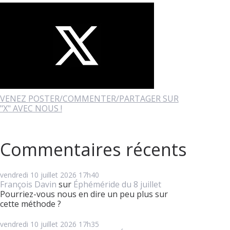
VENEZ POSTER/COMMENTER/PARTAGER SUR
"X" AVEC NOUS !
Commentaires récents
vendredi 10
juillet 2026
17h40
François Davin
sur
Éphéméride du 8 juillet
Pourriez-vous nous en dire un peu plus sur
cette méthode ?
vendredi 10
juillet 2026
17h35