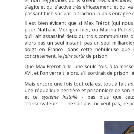
et non négociable, qu’ils soient
révolutionnaires
,
s'agite et qui s'active très efficacement, et qui v
passant bien sûr par la fraction la plus enragée
Il est bien évident que si Max Frérot (qui nou
pour Nathalie Ménigon hier, ou Marina Petrella e
qu’il ait assassiné deux ou trois communistes 
alors pas un seul instant, pas un seul milliardi
doigt en France -dans cette nébuleuse que 
concrètement, le
faire sortir
de prison.
Que Max Frérot aille, une seule fois, à la messe e
XVI, et l'on verrait, alors, s'il sortirait de prison 
Mais encore une fois tout cela est tout à fait
no
une république héritière et prisonnière de son hé
et ce
système installé
- pas plus que ceux q
"conservateurs"... - ne sait pas, ne veut pas, ne pe