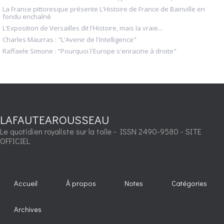
La France pittoresque présente L'Histoire de France de Bainville en
fondu enchaîné
L'Exposition de Versailles dit l'Histoire, mais la vraie...
Charles Maurras : "L'Avenir de l'Intelligence"
Raffaele Simone : "Pourquoi l'Europe s'enracine à droite"
LAFAUTEAROUSSEAU
Le quotidien royaliste sur la toile - ISSN 2490-9580 - SITE
OFFICIEL
Accueil
À propos
Notes
Catégories
Archives