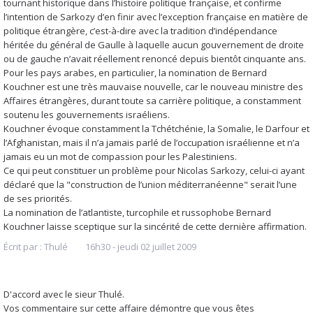
tournant historique dans l’histoire politique française, et confirme
l’intention de Sarkozy d’en finir avec l’exception française en matière de
politique étrangère, c’est-à-dire avec la tradition d’indépendance
héritée du général de Gaulle à laquelle aucun gouvernement de droite
ou de gauche n’avait réellement renoncé depuis bientôt cinquante ans.
Pour les pays arabes, en particulier, la nomination de Bernard
Kouchner est une très mauvaise nouvelle, car le nouveau ministre des
Affaires étrangères, durant toute sa carrière politique, a constamment
soutenu les gouvernements israéliens.
Kouchner évoque constamment la Tchétchénie, la Somalie, le Darfour et
l’Afghanistan, mais il n’a jamais parlé de l’occupation israélienne et n’a
jamais eu un mot de compassion pour les Palestiniens.
Ce qui peut constituer un problème pour Nicolas Sarkozy, celui-ci ayant
déclaré que la "construction de l’union méditerranéenne" serait l’une
de ses priorités.
La nomination de l’atlantiste, turcophile et russophobe Bernard
Kouchner laisse sceptique sur la sincérité de cette dernière affirmation.
Écrit par :
Thulé
16h30
-
jeudi 02
juillet 2009
D'accord avec le sieur Thulé.
Vos commentaire sur cette affaire démontre que vous êtes