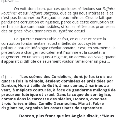
qu’avant…
On voit donc bien, par ces quelques réflexions sur
l’affaire
Kouchner
et sur
l'affaire Burgaud
, que ce qui nous intéresse là ce
n’est pas Kouchner ou Burgaud en eux-mêmes. C’est le fait que
perdurent corruption et injustice, parce que cette corruption et
cette injustice sont inadmissibles, si l’on se réfère aux promesses
des origines révolutionnaires du système actuel..
Ce qui était inadmissible et fou, ce qui est et reste la
corruption fondamentale, substantielle, de tout système
politique issu de l’idéologie révolutionnaire, c’est, en soi-même, la
prétention à changer radicalement l’homme et la société, à
engendrer, en un sens quasi-religieux, un
homme nouveau
, quand
il apparaît si difficile de seulement vouloir l’améliorer un peu …
(1) :
"Les scènes des Cordeliers, dont je fus trois ou
quatre fois le témoin, étaient dominées et présidées par
Danton, Hun à taille de Goth, à nez camus, à narines au
vent, à méplats couturés, à face de gendarme mélangé de
procureur lubrique et cruel. Dans la coque de son église,
comme dans la carcasse des siècles, Danton, avec ses
trois furies mâles, Camille Desmoulins, Marat, Fabre
d'Eglantine, organisa les assassinats de septembre.…
Danton, plus franc que les Anglais disait, : "Nous