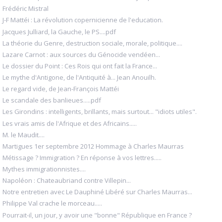
Frédéric Mistral
J-F Mattéi : La révolution copernicienne de l'education.
Jacques Julliard, la Gauche, le PS....pdf
La théorie du Genre, destruction sociale, morale, politique....
Lazare Carnot : aux sources du Génocide vendéen...
Le dossier du Point : Ces Rois qui ont fait la France...
Le mythe d'Antigone, de l'Antiquité à... Jean Anouilh.
Le regard vide, de Jean-François Mattéi
Le scandale des banlieues.....pdf
Les Girondins : intelligents, brillants, mais surtout... "idiots utiles".
Les vrais amis de l'Afrique et des Africains.....
M. le Maudit....
Martigues 1er septembre 2012 Hommage à Charles Maurras
Métissage ? Immigration ? En réponse à vos lettres.....
Mythes immigrationnistes....
Napoléon : Chateaubriand contre Villepin...
Notre entretien avec Le Dauphiné Libéré sur Charles Maurras...
Philippe Val crache le morceau.....
Pourrait-il, un jour, y avoir une "bonne" République en France ?