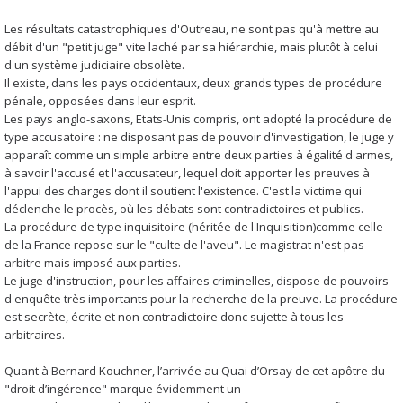
Les résultats catastrophiques d'Outreau, ne sont pas qu'à mettre au
débit d'un "petit juge" vite laché par sa hiérarchie, mais plutôt à celui
d'un système judiciaire obsolète.
Il existe, dans les pays occidentaux, deux grands types de procédure
pénale, opposées dans leur esprit.
Les pays anglo-saxons, Etats-Unis compris, ont adopté la procédure de
type accusatoire : ne disposant pas de pouvoir d'investigation, le juge y
apparaît comme un simple arbitre entre deux parties à égalité d'armes,
à savoir l'accusé et l'accusateur, lequel doit apporter les preuves à
l'appui des charges dont il soutient l'existence. C'est la victime qui
déclenche le procès, où les débats sont contradictoires et publics.
La procédure de type inquisitoire (héritée de l'Inquisition)comme celle
de la France repose sur le "culte de l'aveu". Le magistrat n'est pas
arbitre mais imposé aux parties.
Le juge d'instruction, pour les affaires criminelles, dispose de pouvoirs
d'enquête très importants pour la recherche de la preuve. La procédure
est secrète, écrite et non contradictoire donc sujette à tous les
arbitraires.
Quant à Bernard Kouchner, l’arrivée au Quai d’Orsay de cet apôtre du
"droit d’ingérence" marque évidemment un