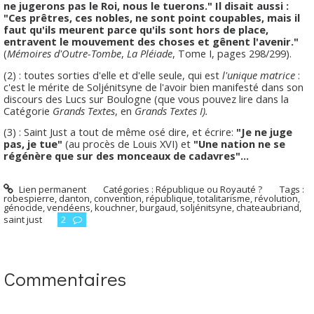
ne jugerons pas le Roi, nous le tuerons." Il disait aussi :
"Ces prêtres, ces nobles, ne sont point coupables, mais il
faut qu'ils meurent parce qu'ils sont hors de place,
entravent le mouvement des choses et gênent l'avenir."
(
Mémoires d'Outre-Tombe
,
La Pléiade
, Tome I, pages 298/299).
(2) : toutes sorties d'elle et d'elle seule, qui est
l'unique matrice
:
c'est le mérite de Soljénitsyne de l'avoir bien manifesté dans son
discours des Lucs sur Boulogne (que vous pouvez lire dans la
Catégorie
Grands Textes
, en
Grands Textes I).
(3) : Saint Just a tout de même osé dire, et écrire:
"Je ne juge
pas, je tue"
(au procès de Louis XVI) et
"Une nation ne se
régénère que sur des monceaux de cadavres"...
Lien permanent
Catégories :
République ou Royauté ?
Tags :
robespierre
,
danton
,
convention
,
république
,
totalitarisme
,
révolution
,
génocide
,
vendéens
,
kouchner
,
burgaud
,
soljénitsyne
,
chateaubriand
,
saint just
2
Commentaires