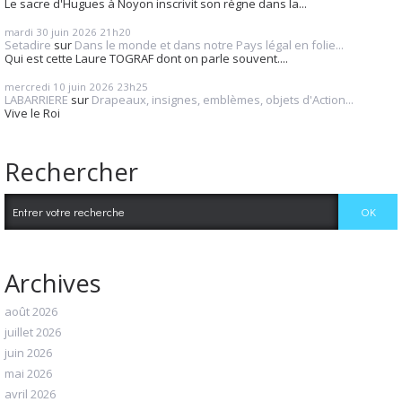
Le sacre d'Hugues à Noyon inscrivit son règne dans la...
mardi 30
juin 2026
21h20
Setadire
sur
Dans le monde et dans notre Pays légal en folie...
Qui est cette Laure TOGRAF dont on parle souvent....
mercredi 10
juin 2026
23h25
LABARRIERE
sur
Drapeaux, insignes, emblèmes, objets d'Action...
Vive le Roi
Rechercher
Archives
août 2026
juillet 2026
juin 2026
mai 2026
avril 2026