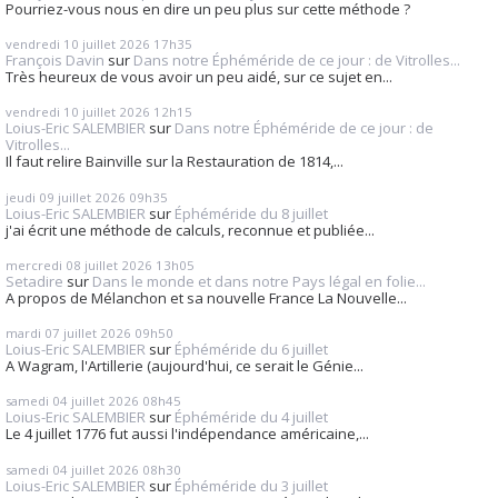
Pourriez-vous nous en dire un peu plus sur cette méthode ?
vendredi 10
juillet 2026
17h35
François Davin
sur
Dans notre Éphéméride de ce jour : de Vitrolles...
Très heureux de vous avoir un peu aidé, sur ce sujet en...
vendredi 10
juillet 2026
12h15
Loius-Eric SALEMBIER
sur
Dans notre Éphéméride de ce jour : de
Vitrolles...
Il faut relire Bainville sur la Restauration de 1814,...
jeudi 09
juillet 2026
09h35
Loius-Eric SALEMBIER
sur
Éphéméride du 8 juillet
j'ai écrit une méthode de calculs, reconnue et publiée...
mercredi 08
juillet 2026
13h05
Setadire
sur
Dans le monde et dans notre Pays légal en folie...
A propos de Mélanchon et sa nouvelle France La Nouvelle...
mardi 07
juillet 2026
09h50
Loius-Eric SALEMBIER
sur
Éphéméride du 6 juillet
A Wagram, l'Artillerie (aujourd'hui, ce serait le Génie...
samedi 04
juillet 2026
08h45
Loius-Eric SALEMBIER
sur
Éphéméride du 4 juillet
Le 4 juillet 1776 fut aussi l'indépendance américaine,...
samedi 04
juillet 2026
08h30
Loius-Eric SALEMBIER
sur
Éphéméride du 3 juillet