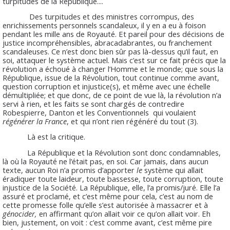
turpitudes de la République....
Des turpitudes et des ministres corrompus, des
enrichissements personnels scandaleux, il y en a eu à foison
pendant les mille ans de Royauté. Et pareil pour des décisions de
justice incompréhensibles, abracadabrantes, ou franchement
scandaleuses. Ce n’est donc bien sûr pas là-dessus qu’il faut, en
soi, attaquer le système actuel. Mais c’est sur ce fait précis que la
révolution a échoué à changer l’Homme et le monde; que sous la
République, issue de la Révolution, tout continue comme avant,
question corruption et injustice(s), et même avec une échelle
démultipliée; et que donc, de ce point de vue là, la révolution n’a
servi à rien, et les faits se sont chargés de contredire
Robespierre, Danton et les Conventionnels qui voulaient
régénérer la France
, et qui n’ont rien régénéré du tout (3).
Là est la critique.
La République et la Révolution sont donc condamnables,
là où la Royauté ne l’était pas, en soi. Car jamais, dans aucun
texte, aucun Roi n’a promis d’apporter
le
système qui allait
éradiquer toute laideur, toute bassesse, toute corruption, toute
injustice de la Société. La République, elle, l’a promis/juré. Elle l’a
assuré et proclamé, et c’est même pour cela, c’est au nom de
cette promesse folle qu’elle s’est autorisée à massacrer et à
génocider,
en affirmant qu’on allait voir ce qu’on allait voir. Eh
bien, justement, on voit : c’est comme avant, c’est même pire