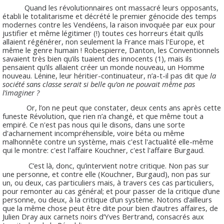
Quand les révolutionnaires ont massacré leurs opposants,
établi le totalitarisme et décrété le premier génocide des temps
modernes contre les Vendéens, la raison invoquée par eux pour
justifier et même légitimer (!) toutes ces horreurs était qu’ils
allaient régénérer, non seulement la France mais l'Europe, et
même le genre humain ! Robespierre, Danton, les Conventionnels
savaient très bien qu’ils tuaient des innocents (1), mais ils
pensaient qu’ils allaient créer un monde nouveau, un Homme
nouveau. Lénine, leur héritier-continuateur, n’a-t-il pas dit que
la
société sans classe serait si belle qu’on ne pouvait même pas
l’imaginer ?
Or, l’on ne peut que constater, deux cents ans après cette
funeste Révolution, que rien n’a changé, et que même tout a
empiré. Ce n'est pas nous qui le disons, dans une sorte
d'acharnement incompréhensible, voire béta ou même
malhonnête contre un système, mais c'est l'actualité elle-même
qui le montre: c'est l'affaire Kouchner, c'est l'affaire Burgaud.
C’est là, donc, qu’intervient notre critique. Non pas sur
une personne, et contre elle (Kouchner, Burgaud), non pas sur
un, ou deux, cas particuliers mais, à travers ces cas particuliers,
pour remonter au cas général; et pour passer de la critique d’une
personne, ou deux, à la critique d’un système. Notons d’ailleurs
que la même chose peut être dite pour bien d’autres affaires, de
Julien Dray aux carnets noirs d’Yves Bertrand, consacrés aux