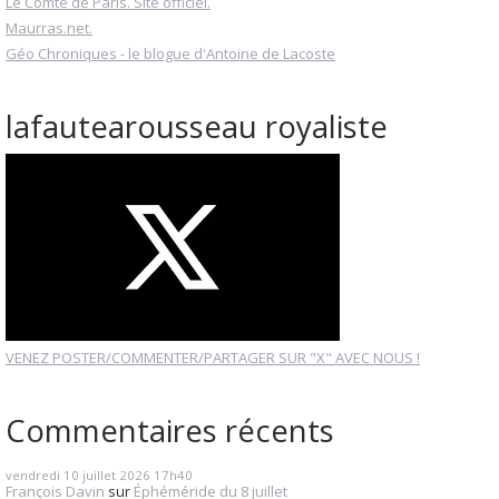
Le Comte de Paris. Site officiel.
Maurras.net.
Géo Chroniques - le blogue d'Antoine de Lacoste
lafautearousseau royaliste
VENEZ POSTER/COMMENTER/PARTAGER SUR "X" AVEC NOUS !
Commentaires récents
vendredi 10
juillet 2026
17h40
François Davin
sur
Éphéméride du 8 juillet