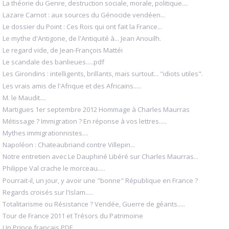
La théorie du Genre, destruction sociale, morale, politique....
Lazare Carnot : aux sources du Génocide vendéen...
Le dossier du Point : Ces Rois qui ont fait la France...
Le mythe d'Antigone, de l'Antiquité à... Jean Anouilh.
Le regard vide, de Jean-François Mattéi
Le scandale des banlieues.....pdf
Les Girondins : intelligents, brillants, mais surtout... "idiots utiles".
Les vrais amis de l'Afrique et des Africains.....
M. le Maudit....
Martigues 1er septembre 2012 Hommage à Charles Maurras
Métissage ? Immigration ? En réponse à vos lettres.....
Mythes immigrationnistes....
Napoléon : Chateaubriand contre Villepin...
Notre entretien avec Le Dauphiné Libéré sur Charles Maurras...
Philippe Val crache le morceau.....
Pourrait-il, un jour, y avoir une "bonne" République en France ?
Regards croisés sur l'Islam.....
Totalitarisme ou Résistance ? Vendée, Guerre de géants.....
Tour de France 2011 et Trésors du Patrimoine
Un Prince français PDF