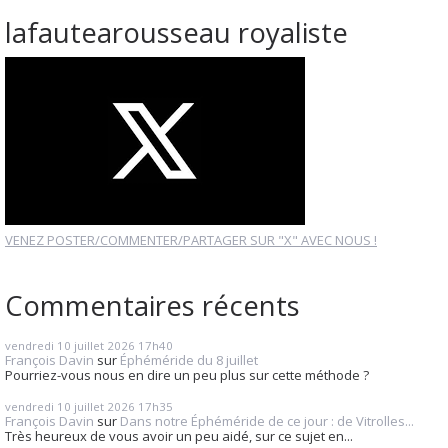
lafautearousseau royaliste
VENEZ POSTER/COMMENTER/PARTAGER SUR "X" AVEC NOUS !
Commentaires récents
vendredi 10
juillet 2026
17h40
François Davin
sur
Éphéméride du 8 juillet
Pourriez-vous nous en dire un peu plus sur cette méthode ?
vendredi 10
juillet 2026
17h35
François Davin
sur
Dans notre Éphéméride de ce jour : de Vitrolles...
Très heureux de vous avoir un peu aidé, sur ce sujet en...