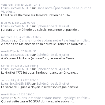
vendredi 10
juillet 2026
12h15
Loius-Eric SALEMBIER
sur
Dans notre Éphéméride de ce jour : de
Vitrolles...
Il faut relire Bainville sur la Restauration de 1814,...
jeudi 09
juillet 2026
09h35
Loius-Eric SALEMBIER
sur
Éphéméride du 8 juillet
j'ai écrit une méthode de calculs, reconnue et publiée...
mercredi 08
juillet 2026
13h05
Setadire
sur
Dans le monde et dans notre Pays légal en folie...
A propos de Mélanchon et sa nouvelle France La Nouvelle...
mardi 07
juillet 2026
09h50
Loius-Eric SALEMBIER
sur
Éphéméride du 6 juillet
A Wagram, l'Artillerie (aujourd'hui, ce serait le Génie...
samedi 04
juillet 2026
08h45
Loius-Eric SALEMBIER
sur
Éphéméride du 4 juillet
Le 4 juillet 1776 fut aussi l'indépendance américaine,...
samedi 04
juillet 2026
08h30
Loius-Eric SALEMBIER
sur
Éphéméride du 3 juillet
Le sacre d'Hugues à Noyon inscrivit son règne dans la...
mardi 30
juin 2026
21h20
Setadire
sur
Dans le monde et dans notre Pays légal en folie...
Qui est cette Laure TOGRAF dont on parle souvent....