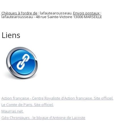
Chèques à l’ordre de
: lafautearousseau.
Envois postaux
:
lafautearousseau - 48 rue Sainte-Victoire 13006 MARSEILLE
Liens
Action française - Centre Royaliste d'Action française. Site officiel.
Le Comte de Paris. Site officiel.
Maurras.net.
Géo Chroniques - le blogue d'Antoine de Lacoste