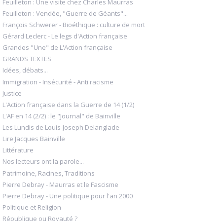
Feuilleton : Une visite chez Charles Maurras
Feuilleton : Vendée, "Guerre de Géants"...
François Schwerer - Bioéthique : culture de mort
Gérard Leclerc - Le legs d'Action française
Grandes "Une" de L'Action française
GRANDS TEXTES
Idées, débats...
Immigration - Insécurité - Anti racisme
Justice
L'Action française dans la Guerre de 14 (1/2)
L'AF en 14 (2/2) : le "Journal" de Bainville
Les Lundis de Louis-Joseph Delanglade
Lire Jacques Bainville
Littérature
Nos lecteurs ont la parole...
Patrimoine, Racines, Traditions
Pierre Debray - Maurras et le Fascisme
Pierre Debray - Une politique pour l'an 2000
Politique et Religion
République ou Royauté ?