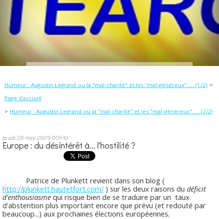
Humeur : Augustin Legrand ou la "mal-charité" et les "mal-généreux"..... (1/2)
Page d'accueil
Humeur : Augustin Legrand ou la "mal-charité" et les "mal-généreux"..... (2/2)
jeudi 28
mai 2009
00h10
Europe : du désintérêt à... l'hostilité ?
Patrice de Plunkett revient dans son blog (
http://plunkett.hautetfort.com/
) sur les deux raisons du
déficit
d'enthousiasme
qui risque bien de se traduire par un taux
d'abstention plus important encore que prévu (et redouté par
beaucoup...) aux prochaines élections européennes
.