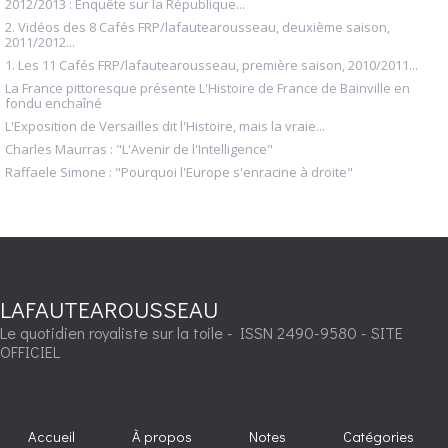
2012/2013 : Enquête sur la République...
2. Vidéos des 8 Cafés FRP/lafautearousseau, deuxième saison,
2011/2012...
1. Les 11 Cafés FRP/lafautearousseau, première saison, 2010/2011...
La France pittoresque présente L'Histoire de France de Bainville en
fondu enchaîné
L'Exposition de Versailles dit l'Histoire, mais la vraie...
Charles Maurras : "L'Avenir de l'Intelligence"
Raffaele Simone : "Pourquoi l'Europe s'enracine à droite"
LAFAUTEAROUSSEAU
Le quotidien royaliste sur la toile - ISSN 2490-9580 - SITE
OFFICIEL
Accueil
À propos
Notes
Catégories