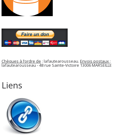
Chèques à l’ordre de
: lafautearousseau.
Envois postaux
:
lafautearousseau - 48 rue Sainte-Victoire 13006 MARSEILLE
Liens