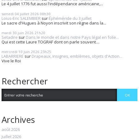
Le 4 juillet 1776 fut aussi l'indépendance américaine,...
samedi 04
juillet 2026
08h30
Loius-Eric SALEMBIER
sur
Éphéméride du 3 juillet
Le sacre d'Hugues à Noyon inscrivit son règne dans la...
mardi 30
juin 2026
21h20
Setadire
sur
Dans le monde et dans notre Pays légal en folie...
Qui est cette Laure TOGRAF dont on parle souvent....
mercredi 10
juin 2026
23h25
LABARRIERE
sur
Drapeaux, insignes, emblèmes, objets d'Action...
Vive le Roi
Rechercher
Archives
août 2026
juillet 2026