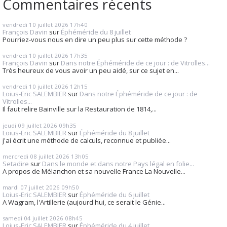
Commentaires récents
vendredi 10
juillet 2026
17h40
François Davin
sur
Éphéméride du 8 juillet
Pourriez-vous nous en dire un peu plus sur cette méthode ?
vendredi 10
juillet 2026
17h35
François Davin
sur
Dans notre Éphéméride de ce jour : de Vitrolles...
Très heureux de vous avoir un peu aidé, sur ce sujet en...
vendredi 10
juillet 2026
12h15
Loius-Eric SALEMBIER
sur
Dans notre Éphéméride de ce jour : de
Vitrolles...
Il faut relire Bainville sur la Restauration de 1814,...
jeudi 09
juillet 2026
09h35
Loius-Eric SALEMBIER
sur
Éphéméride du 8 juillet
j'ai écrit une méthode de calculs, reconnue et publiée...
mercredi 08
juillet 2026
13h05
Setadire
sur
Dans le monde et dans notre Pays légal en folie...
A propos de Mélanchon et sa nouvelle France La Nouvelle...
mardi 07
juillet 2026
09h50
Loius-Eric SALEMBIER
sur
Éphéméride du 6 juillet
A Wagram, l'Artillerie (aujourd'hui, ce serait le Génie...
samedi 04
juillet 2026
08h45
Loius-Eric SALEMBIER
sur
Éphéméride du 4 juillet