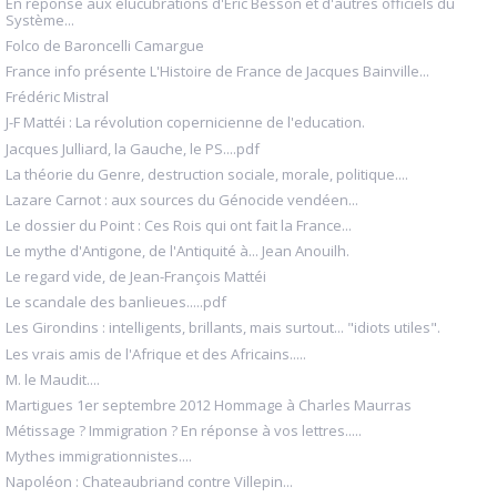
En réponse aux élucubrations d'Eric Besson et d'autres officiels du
Système...
Folco de Baroncelli Camargue
France info présente L'Histoire de France de Jacques Bainville...
Frédéric Mistral
J-F Mattéi : La révolution copernicienne de l'education.
Jacques Julliard, la Gauche, le PS....pdf
La théorie du Genre, destruction sociale, morale, politique....
Lazare Carnot : aux sources du Génocide vendéen...
Le dossier du Point : Ces Rois qui ont fait la France...
Le mythe d'Antigone, de l'Antiquité à... Jean Anouilh.
Le regard vide, de Jean-François Mattéi
Le scandale des banlieues.....pdf
Les Girondins : intelligents, brillants, mais surtout... "idiots utiles".
Les vrais amis de l'Afrique et des Africains.....
M. le Maudit....
Martigues 1er septembre 2012 Hommage à Charles Maurras
Métissage ? Immigration ? En réponse à vos lettres.....
Mythes immigrationnistes....
Napoléon : Chateaubriand contre Villepin...