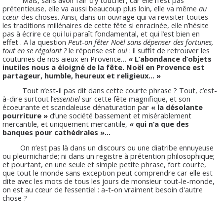
prétentieuse, elle va aussi beaucoup plus loin, elle va même
au
cœur
des choses. Ainsi, dans un ouvrage qui va revisiter toutes
les traditions millénaires de cette fête si enracinée, elle n’hésite
pas à écrire ce qui lui paraît fondamental, et qui l’est bien en
effet . A la question
Peut-on fêter Noël sans dépenser des fortunes,
tout en se régalant ?
le réponse est
oui
: il suffit de retrouver les
coutumes de nos aïeux en Provence…
« L’abondance d’objets
inutiles nous a éloigné de la fête. Noël en Provence est
partageur, humble, heureux et religieux… »
Tout n’est-il pas dit dans cette courte phrase ? Tout, c’est-
à-dire surtout l’
essentiel
sur cette fête magnifique, et son
écoeurante et scandaleuse dénaturation par
« la désolante
pourriture »
d’une société bassement et misérablement
mercantile, et uniquement mercantile,
« qui n’a que des
banques pour cathédrales »…
On n’est pas là dans un discours ou une diatribe ennuyeuse
ou pleurnicharde; ni dans un registre à prétention philosophique;
et pourtant, en une seule et simple petite phrase, fort courte,
que tout le monde sans exception peut comprendre car elle est
dite avec les mots de tous les jours de monsieur tout-le-monde,
on est au cœur de l’essentiel : a-t-on vraiment besoin d'autre
chose ?