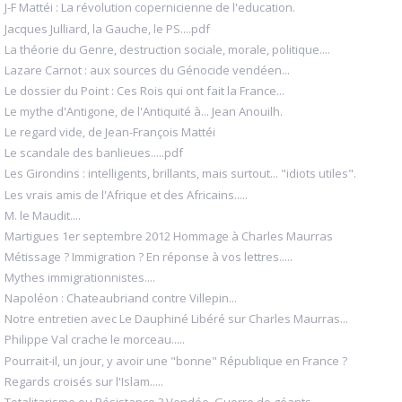
J-F Mattéi : La révolution copernicienne de l'education.
Jacques Julliard, la Gauche, le PS....pdf
La théorie du Genre, destruction sociale, morale, politique....
Lazare Carnot : aux sources du Génocide vendéen...
Le dossier du Point : Ces Rois qui ont fait la France...
Le mythe d'Antigone, de l'Antiquité à... Jean Anouilh.
Le regard vide, de Jean-François Mattéi
Le scandale des banlieues.....pdf
Les Girondins : intelligents, brillants, mais surtout... "idiots utiles".
Les vrais amis de l'Afrique et des Africains.....
M. le Maudit....
Martigues 1er septembre 2012 Hommage à Charles Maurras
Métissage ? Immigration ? En réponse à vos lettres.....
Mythes immigrationnistes....
Napoléon : Chateaubriand contre Villepin...
Notre entretien avec Le Dauphiné Libéré sur Charles Maurras...
Philippe Val crache le morceau.....
Pourrait-il, un jour, y avoir une "bonne" République en France ?
Regards croisés sur l'Islam.....
Totalitarisme ou Résistance ? Vendée, Guerre de géants.....