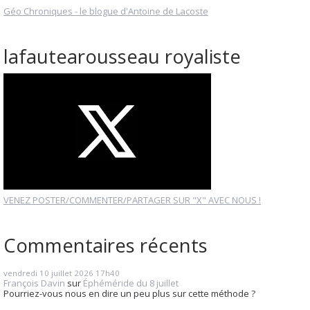
Géo Chroniques - le blogue d'Antoine de Lacoste
lafautearousseau royaliste
VENEZ POSTER/COMMENTER/PARTAGER SUR "X" AVEC NOUS !
Commentaires récents
vendredi 10
juillet 2026
17h40
François Davin
sur
Éphéméride du 8 juillet
Pourriez-vous nous en dire un peu plus sur cette méthode ?