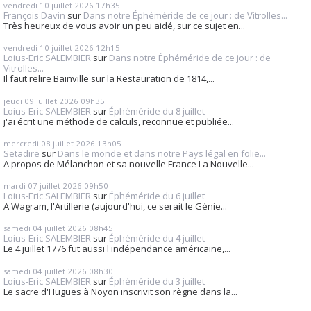
vendredi 10
juillet 2026
17h35
François Davin
sur
Dans notre Éphéméride de ce jour : de Vitrolles...
Très heureux de vous avoir un peu aidé, sur ce sujet en...
vendredi 10
juillet 2026
12h15
Loius-Eric SALEMBIER
sur
Dans notre Éphéméride de ce jour : de
Vitrolles...
Il faut relire Bainville sur la Restauration de 1814,...
jeudi 09
juillet 2026
09h35
Loius-Eric SALEMBIER
sur
Éphéméride du 8 juillet
j'ai écrit une méthode de calculs, reconnue et publiée...
mercredi 08
juillet 2026
13h05
Setadire
sur
Dans le monde et dans notre Pays légal en folie...
A propos de Mélanchon et sa nouvelle France La Nouvelle...
mardi 07
juillet 2026
09h50
Loius-Eric SALEMBIER
sur
Éphéméride du 6 juillet
A Wagram, l'Artillerie (aujourd'hui, ce serait le Génie...
samedi 04
juillet 2026
08h45
Loius-Eric SALEMBIER
sur
Éphéméride du 4 juillet
Le 4 juillet 1776 fut aussi l'indépendance américaine,...
samedi 04
juillet 2026
08h30
Loius-Eric SALEMBIER
sur
Éphéméride du 3 juillet
Le sacre d'Hugues à Noyon inscrivit son règne dans la...