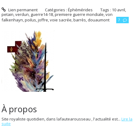
Lien permanent
Catégories :
Éphémérides
Tags :
10 avril
,
petain
,
verdun
,
guerre14-18
,
premiere guerre mondiale
,
von
falkenhayn
,
poilus
,
joffre
,
voie sacrée
,
barrès
,
douaumont
7
À propos
Site royaliste quotidien, dans lafautearousseau , l'actualité est...
Lire la
suite