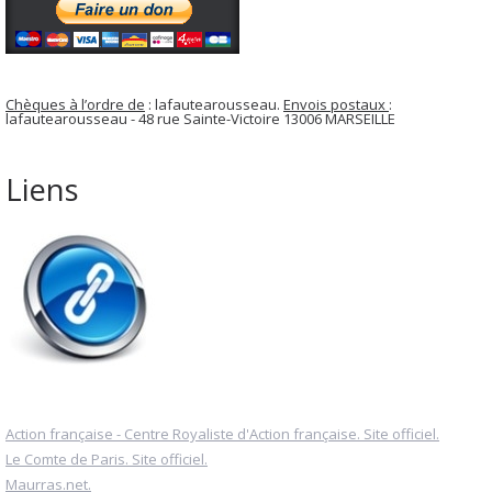
Chèques à l’ordre de
: lafautearousseau.
Envois postaux
:
lafautearousseau - 48 rue Sainte-Victoire 13006 MARSEILLE
Liens
Action française - Centre Royaliste d'Action française. Site officiel.
Le Comte de Paris. Site officiel.
Maurras.net.