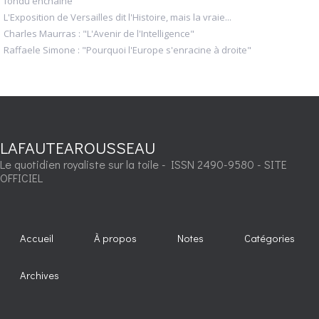
fondu enchaîné
L'Exposition de Versailles dit l'Histoire, mais la vraie...
Charles Maurras : "L'Avenir de l'Intelligence"
Raffaele Simone : "Pourquoi l'Europe s'enracine à droite"
LAFAUTEAROUSSEAU
Le quotidien royaliste sur la toile - ISSN 2490-9580 - SITE
OFFICIEL
Accueil
À propos
Notes
Catégories
Archives