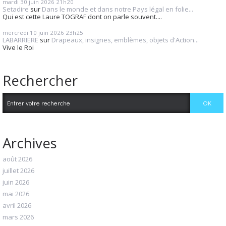
mardi 30
juin 2026
21h20
Setadire
sur
Dans le monde et dans notre Pays légal en folie...
Qui est cette Laure TOGRAF dont on parle souvent....
mercredi 10
juin 2026
23h25
LABARRIERE
sur
Drapeaux, insignes, emblèmes, objets d'Action...
Vive le Roi
Rechercher
Archives
août 2026
juillet 2026
juin 2026
mai 2026
avril 2026
mars 2026