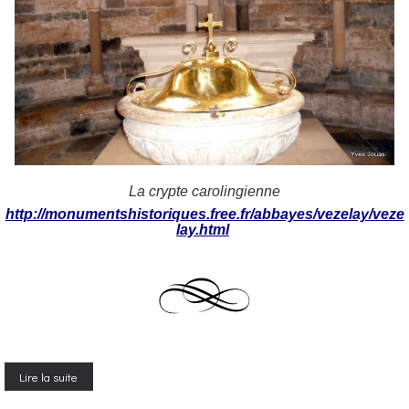
La crypte carolingienne
http://monumentshistoriques.free.fr/abbayes/vezelay/veze
lay.html
Lire la suite