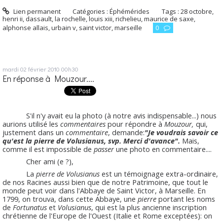
Lien permanent
Catégories :
Éphémérides
Tags :
28 octobre
,
henri ii
,
dassault
,
la rochelle
,
louis xiii
,
richelieu
,
maurice de saxe
,
alphonse allais
,
urbain v
,
saint victor
,
marseille
0
mardi 02
février 2010
00h30
En réponse à Mouzour....
S'il n'y avait eu la photo (à notre avis indispensable...) nous
aurions utilisé les
commentaires
pour répondre à
Mouzour,
qui,
justement dans un
commentaire
, demande:
"Je voudrais savoir ce
qu'est la pierre de Volusianus, svp. Merci d'avance".
Mais,
comme il est impossible de
passer
une photo en commentaire....
Cher ami (e ?),
La
pierre de Volusianus
est un témoignage extra-ordinaire,
de nos Racines aussi bien que de notre Patrimoine, que tout le
monde peut voir dans l'Abbaye de Saint Victor, à Marseille. En
1799, on trouva, dans cette Abbaye, une
pierre
portant les noms
de
Fortunatus
et
Volusianus
, qui est la plus ancienne inscription
chrétienne de l'Europe de l'Ouest (Italie et Rome exceptées): on