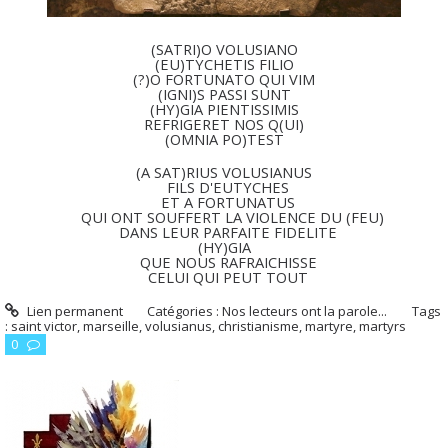
(SATRI)O VOLUSIANO
(EU)TYCHETIS FILIO
(?)O FORTUNATO QUI VIM
(IGNI)S PASSI SUNT
(HY)GIA PIENTISSIMIS
REFRIGERET NOS Q(UI)
(OMNIA PO)TEST
(A SAT)RIUS VOLUSIANUS
FILS D'EUTYCHES
ET A FORTUNATUS
QUI ONT SOUFFERT LA VIOLENCE DU (FEU)
DANS LEUR PARFAITE FIDELITE
(HY)GIA
QUE NOUS RAFRAICHISSE
CELUI QUI PEUT TOUT
Lien permanent
Catégories :
Nos lecteurs ont la parole...
Tags
:
saint victor
,
marseille
,
volusianus
,
christianisme
,
martyre
,
martyrs
0