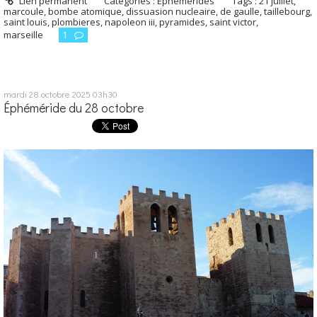
Lien permanent
Catégories :
Éphémérides
Tags :
21 juillet
,
marcoule
,
bombe atomique
,
dissuasion nucleaire
,
de gaulle
,
taillebourg
,
saint louis
,
plombieres
,
napoleon iii
,
pyramides
,
saint victor
,
marseille
1
mardi 28
octobre 2025
03h30
Éphéméride du 28 octobre