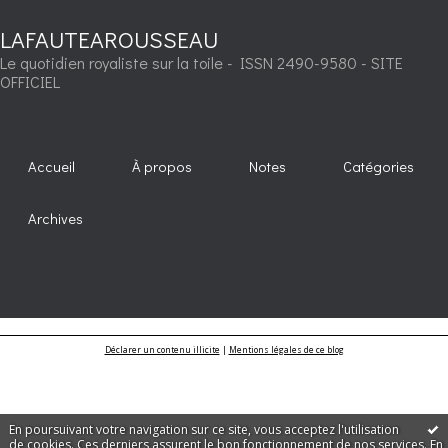
LAFAUTEAROUSSEAU
Le quotidien royaliste sur la toile - ISSN 2490-9580 - SITE
OFFICIEL
Accueil
À propos
Notes
Catégories
Archives
Déclarer un contenu illicite
|
Mentions légales de ce blog
En poursuivant votre navigation sur ce site, vous acceptez l'utilisation
de cookies. Ces derniers assurent le bon fonctionnement de nos services.
En