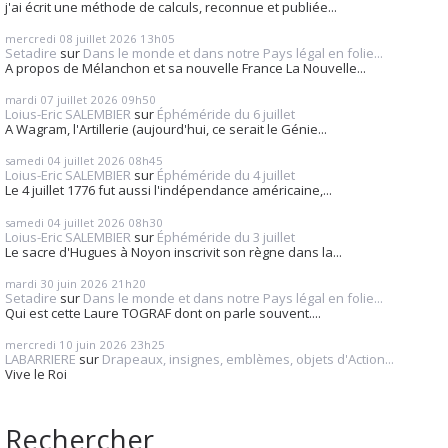
j'ai écrit une méthode de calculs, reconnue et publiée...
mercredi 08
juillet 2026
13h05
Setadire
sur
Dans le monde et dans notre Pays légal en folie...
A propos de Mélanchon et sa nouvelle France La Nouvelle...
mardi 07
juillet 2026
09h50
Loius-Eric SALEMBIER
sur
Éphéméride du 6 juillet
A Wagram, l'Artillerie (aujourd'hui, ce serait le Génie...
samedi 04
juillet 2026
08h45
Loius-Eric SALEMBIER
sur
Éphéméride du 4 juillet
Le 4 juillet 1776 fut aussi l'indépendance américaine,...
samedi 04
juillet 2026
08h30
Loius-Eric SALEMBIER
sur
Éphéméride du 3 juillet
Le sacre d'Hugues à Noyon inscrivit son règne dans la...
mardi 30
juin 2026
21h20
Setadire
sur
Dans le monde et dans notre Pays légal en folie...
Qui est cette Laure TOGRAF dont on parle souvent....
mercredi 10
juin 2026
23h25
LABARRIERE
sur
Drapeaux, insignes, emblèmes, objets d'Action...
Vive le Roi
Rechercher