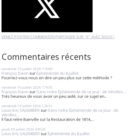
VENEZ POSTER/COMMENTER/PARTAGER SUR "X" AVEC NOUS !
Commentaires récents
vendredi 10
juillet 2026
17h40
François Davin
sur
Éphéméride du 8 juillet
Pourriez-vous nous en dire un peu plus sur cette méthode ?
vendredi 10
juillet 2026
17h35
François Davin
sur
Dans notre Éphéméride de ce jour : de Vitrolles...
Très heureux de vous avoir un peu aidé, sur ce sujet en...
vendredi 10
juillet 2026
12h15
Loius-Eric SALEMBIER
sur
Dans notre Éphéméride de ce jour : de
Vitrolles...
Il faut relire Bainville sur la Restauration de 1814,...
jeudi 09
juillet 2026
09h35
Loius-Eric SALEMBIER
sur
Éphéméride du 8 juillet