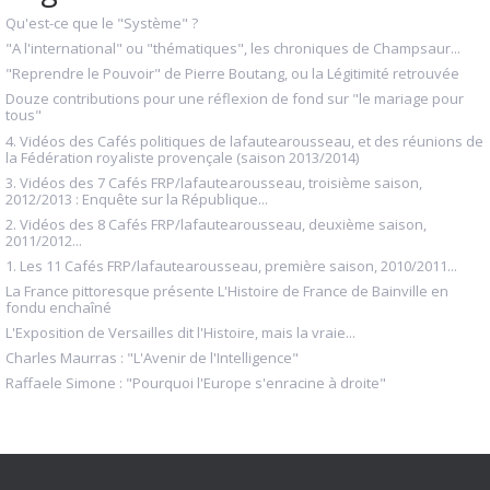
Qu'est-ce que le "Système" ?
"A l'international" ou "thématiques", les chroniques de Champsaur...
"Reprendre le Pouvoir" de Pierre Boutang, ou la Légitimité retrouvée
Douze contributions pour une réflexion de fond sur "le mariage pour
tous"
4. Vidéos des Cafés politiques de lafautearousseau, et des réunions de
la Fédération royaliste provençale (saison 2013/2014)
3. Vidéos des 7 Cafés FRP/lafautearousseau, troisième saison,
2012/2013 : Enquête sur la République...
2. Vidéos des 8 Cafés FRP/lafautearousseau, deuxième saison,
2011/2012...
1. Les 11 Cafés FRP/lafautearousseau, première saison, 2010/2011...
La France pittoresque présente L'Histoire de France de Bainville en
fondu enchaîné
L'Exposition de Versailles dit l'Histoire, mais la vraie...
Charles Maurras : "L'Avenir de l'Intelligence"
Raffaele Simone : "Pourquoi l'Europe s'enracine à droite"