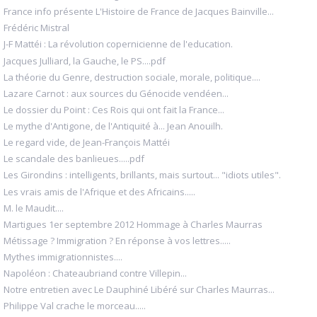
France info présente L'Histoire de France de Jacques Bainville...
Frédéric Mistral
J-F Mattéi : La révolution copernicienne de l'education.
Jacques Julliard, la Gauche, le PS....pdf
La théorie du Genre, destruction sociale, morale, politique....
Lazare Carnot : aux sources du Génocide vendéen...
Le dossier du Point : Ces Rois qui ont fait la France...
Le mythe d'Antigone, de l'Antiquité à... Jean Anouilh.
Le regard vide, de Jean-François Mattéi
Le scandale des banlieues.....pdf
Les Girondins : intelligents, brillants, mais surtout... "idiots utiles".
Les vrais amis de l'Afrique et des Africains.....
M. le Maudit....
Martigues 1er septembre 2012 Hommage à Charles Maurras
Métissage ? Immigration ? En réponse à vos lettres.....
Mythes immigrationnistes....
Napoléon : Chateaubriand contre Villepin...
Notre entretien avec Le Dauphiné Libéré sur Charles Maurras...
Philippe Val crache le morceau.....