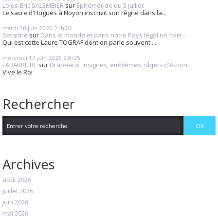
Loius-Eric SALEMBIER
sur
Éphéméride du 3 juillet
Le sacre d'Hugues à Noyon inscrivit son règne dans la...
mardi 30
juin 2026
21h20
Setadire
sur
Dans le monde et dans notre Pays légal en folie...
Qui est cette Laure TOGRAF dont on parle souvent....
mercredi 10
juin 2026
23h25
LABARRIERE
sur
Drapeaux, insignes, emblèmes, objets d'Action...
Vive le Roi
Rechercher
Archives
août 2026
juillet 2026
juin 2026
mai 2026