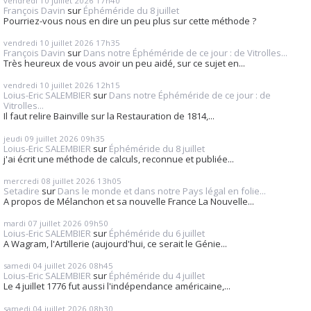
vendredi 10
juillet 2026
17h40
François Davin
sur
Éphéméride du 8 juillet
Pourriez-vous nous en dire un peu plus sur cette méthode ?
vendredi 10
juillet 2026
17h35
François Davin
sur
Dans notre Éphéméride de ce jour : de Vitrolles...
Très heureux de vous avoir un peu aidé, sur ce sujet en...
vendredi 10
juillet 2026
12h15
Loius-Eric SALEMBIER
sur
Dans notre Éphéméride de ce jour : de
Vitrolles...
Il faut relire Bainville sur la Restauration de 1814,...
jeudi 09
juillet 2026
09h35
Loius-Eric SALEMBIER
sur
Éphéméride du 8 juillet
j'ai écrit une méthode de calculs, reconnue et publiée...
mercredi 08
juillet 2026
13h05
Setadire
sur
Dans le monde et dans notre Pays légal en folie...
A propos de Mélanchon et sa nouvelle France La Nouvelle...
mardi 07
juillet 2026
09h50
Loius-Eric SALEMBIER
sur
Éphéméride du 6 juillet
A Wagram, l'Artillerie (aujourd'hui, ce serait le Génie...
samedi 04
juillet 2026
08h45
Loius-Eric SALEMBIER
sur
Éphéméride du 4 juillet
Le 4 juillet 1776 fut aussi l'indépendance américaine,...
samedi 04
juillet 2026
08h30