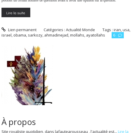
posions un certain nombre de questions avant d’avoir une opinion sur la question.
Lire la suite
Lien permanent
Catégories :
Actualité Monde
Tags :
iran
,
usa
,
israel
,
obama
,
sarkozy
,
ahmadinejad
,
mollahs
,
ayatollahs
6
À propos
Site royaliste quotidien, dans lafautearousseau , l'actualité est...
Lire la