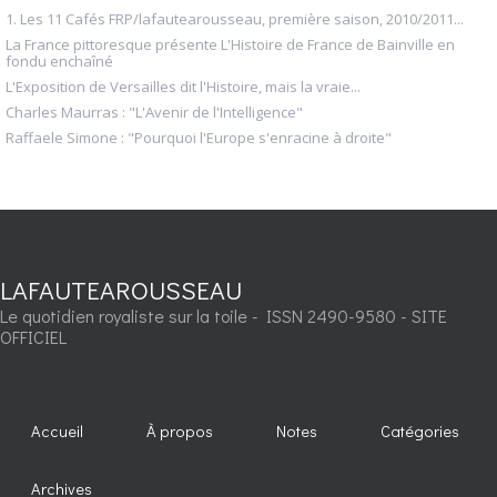
1. Les 11 Cafés FRP/lafautearousseau, première saison, 2010/2011...
La France pittoresque présente L'Histoire de France de Bainville en
fondu enchaîné
L'Exposition de Versailles dit l'Histoire, mais la vraie...
Charles Maurras : "L'Avenir de l'Intelligence"
Raffaele Simone : "Pourquoi l'Europe s'enracine à droite"
LAFAUTEAROUSSEAU
Le quotidien royaliste sur la toile - ISSN 2490-9580 - SITE
OFFICIEL
Accueil
À propos
Notes
Catégories
Archives