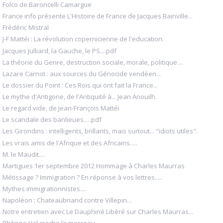
Folco de Baroncelli Camargue
France info présente L'Histoire de France de Jacques Bainville...
Frédéric Mistral
J-F Mattéi : La révolution copernicienne de l'education.
Jacques Julliard, la Gauche, le PS....pdf
La théorie du Genre, destruction sociale, morale, politique....
Lazare Carnot : aux sources du Génocide vendéen...
Le dossier du Point : Ces Rois qui ont fait la France...
Le mythe d'Antigone, de l'Antiquité à... Jean Anouilh.
Le regard vide, de Jean-François Mattéi
Le scandale des banlieues.....pdf
Les Girondins : intelligents, brillants, mais surtout... "idiots utiles".
Les vrais amis de l'Afrique et des Africains.....
M. le Maudit....
Martigues 1er septembre 2012 Hommage à Charles Maurras
Métissage ? Immigration ? En réponse à vos lettres.....
Mythes immigrationnistes....
Napoléon : Chateaubriand contre Villepin...
Notre entretien avec Le Dauphiné Libéré sur Charles Maurras...