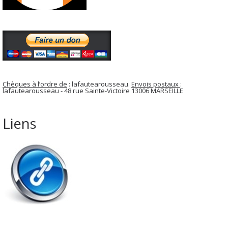
Chèques à l’ordre de
: lafautearousseau.
Envois postaux
:
lafautearousseau - 48 rue Sainte-Victoire 13006 MARSEILLE
Liens