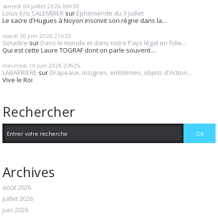
samedi 04
juillet 2026
08h30
Loius-Eric SALEMBIER
sur
Éphéméride du 3 juillet
Le sacre d'Hugues à Noyon inscrivit son règne dans la...
mardi 30
juin 2026
21h20
Setadire
sur
Dans le monde et dans notre Pays légal en folie...
Qui est cette Laure TOGRAF dont on parle souvent....
mercredi 10
juin 2026
23h25
LABARRIERE
sur
Drapeaux, insignes, emblèmes, objets d'Action...
Vive le Roi
Rechercher
Archives
août 2026
juillet 2026
juin 2026