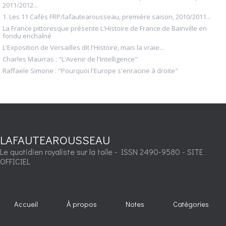
2011/2012...
1. Les 11 Cafés FRP/lafautearousseau, première saison, 2010/2011...
La France pittoresque présente L'Histoire de France de Bainville en
fondu enchaîné
L'Exposition de Versailles dit l'Histoire, mais la vraie...
Charles Maurras : "L'Avenir de l'Intelligence"
Raffaele Simone : "Pourquoi l'Europe s'enracine à droite"
LAFAUTEAROUSSEAU
Le quotidien royaliste sur la toile - ISSN 2490-9580 - SITE
OFFICIEL
Accueil
À propos
Notes
Catégories