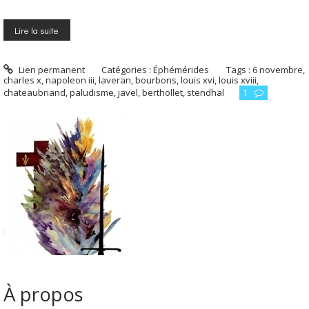
Lire la suite
Lien permanent
Catégories :
Éphémérides
Tags :
6 novembre
,
charles x
,
napoleon iii
,
laveran
,
bourbons
,
louis xvi
,
louis xviii
,
chateaubriand
,
paludisme
,
javel
,
berthollet
,
stendhal
1
À propos