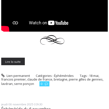
Lire la suite
Lien permanent
Catégories :
Éphémérides
Tags :
18 mai
,
francois premier
,
claude de france
,
bretagne
,
pierre gilles de gennes
,
lavéran
,
serre ponçon
0
jeudi 06
novembre 2025
03h30
Éphéméride du 6 novembre