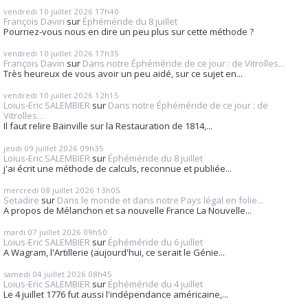
vendredi 10
juillet 2026
17h40
François Davin
sur
Éphéméride du 8 juillet
Pourriez-vous nous en dire un peu plus sur cette méthode ?
vendredi 10
juillet 2026
17h35
François Davin
sur
Dans notre Éphéméride de ce jour : de Vitrolles...
Très heureux de vous avoir un peu aidé, sur ce sujet en...
vendredi 10
juillet 2026
12h15
Loius-Eric SALEMBIER
sur
Dans notre Éphéméride de ce jour : de
Vitrolles...
Il faut relire Bainville sur la Restauration de 1814,...
jeudi 09
juillet 2026
09h35
Loius-Eric SALEMBIER
sur
Éphéméride du 8 juillet
j'ai écrit une méthode de calculs, reconnue et publiée...
mercredi 08
juillet 2026
13h05
Setadire
sur
Dans le monde et dans notre Pays légal en folie...
A propos de Mélanchon et sa nouvelle France La Nouvelle...
mardi 07
juillet 2026
09h50
Loius-Eric SALEMBIER
sur
Éphéméride du 6 juillet
A Wagram, l'Artillerie (aujourd'hui, ce serait le Génie...
samedi 04
juillet 2026
08h45
Loius-Eric SALEMBIER
sur
Éphéméride du 4 juillet
Le 4 juillet 1776 fut aussi l'indépendance américaine,...