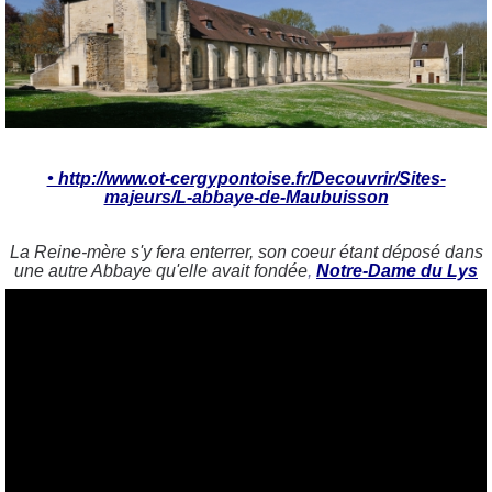
• http://www.ot-cergypontoise.fr/Decouvrir/Sites-
majeurs/L-abbaye-de-Maubuisson
La Reine-mère s'y fera enterrer, son coeur étant déposé dans
une autre Abbaye qu'elle avait fondée
,
Notre-Dame du Lys