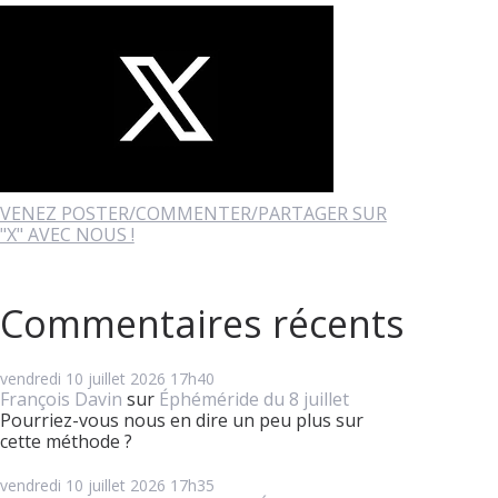
VENEZ POSTER/COMMENTER/PARTAGER SUR
"X" AVEC NOUS !
Commentaires récents
vendredi 10
juillet 2026
17h40
François Davin
sur
Éphéméride du 8 juillet
Pourriez-vous nous en dire un peu plus sur
cette méthode ?
vendredi 10
juillet 2026
17h35