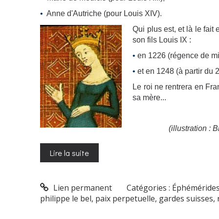
•
Anne d'Autriche (pour Louis XIV).
Qui plus est, et là le fa
son fils Louis IX :
•
en 1226 (régence de min
•
et en 1248 (à partir du 
Le roi ne rentrera en Fra
sa mère...
(illustration :
Lire la suite
Lien permanent
Catégories :
Éphéméride
philippe le bel
,
paix perpetuelle
,
gardes suisses
,