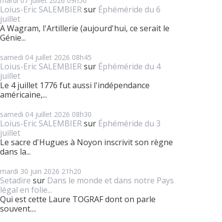
mardi 07
juillet 2026
09h50
Loius-Eric SALEMBIER
sur
Éphéméride du 6
juillet
A Wagram, l'Artillerie (aujourd'hui, ce serait le
Génie...
samedi 04
juillet 2026
08h45
Loius-Eric SALEMBIER
sur
Éphéméride du 4
juillet
Le 4 juillet 1776 fut aussi l'indépendance
américaine,...
samedi 04
juillet 2026
08h30
Loius-Eric SALEMBIER
sur
Éphéméride du 3
juillet
Le sacre d'Hugues à Noyon inscrivit son règne
dans la...
mardi 30
juin 2026
21h20
Setadire
sur
Dans le monde et dans notre Pays
légal en folie...
Qui est cette Laure TOGRAF dont on parle
souvent....