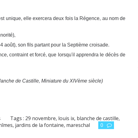
it est unique, elle exercera deux fois la Régence, au nom de
orité),
24 août), son fils partant pour la Septième croisade.
nce, contraint et forcé, que lorsqu'il apprendra le décès de
 Blanche de Castille, Miniature du XIVème siècle)
s
Tags :
29 novembre
,
louis ix
,
blanche de castille
,
nîmes
,
jardins de la fontaine
,
mareschal
0