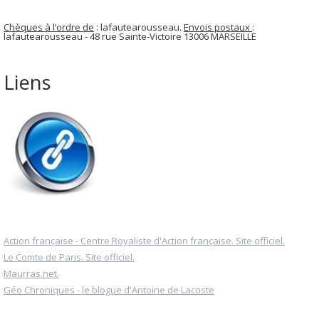
Chèques à l’ordre de
: lafautearousseau.
Envois postaux
:
lafautearousseau - 48 rue Sainte-Victoire 13006 MARSEILLE
Liens
Action française - Centre Royaliste d'Action française. Site officiel.
Le Comte de Paris. Site officiel.
Maurras.net.
Géo Chroniques - le blogue d'Antoine de Lacoste