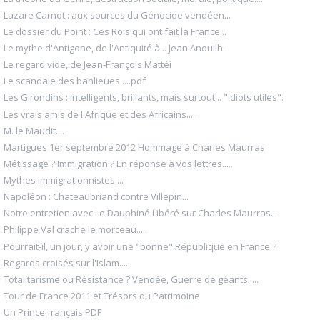
Lazare Carnot : aux sources du Génocide vendéen...
Le dossier du Point : Ces Rois qui ont fait la France...
Le mythe d'Antigone, de l'Antiquité à... Jean Anouilh.
Le regard vide, de Jean-François Mattéi
Le scandale des banlieues.....pdf
Les Girondins : intelligents, brillants, mais surtout... "idiots utiles".
Les vrais amis de l'Afrique et des Africains.....
M. le Maudit....
Martigues 1er septembre 2012 Hommage à Charles Maurras
Métissage ? Immigration ? En réponse à vos lettres.....
Mythes immigrationnistes....
Napoléon : Chateaubriand contre Villepin...
Notre entretien avec Le Dauphiné Libéré sur Charles Maurras...
Philippe Val crache le morceau.....
Pourrait-il, un jour, y avoir une "bonne" République en France ?
Regards croisés sur l'Islam.....
Totalitarisme ou Résistance ? Vendée, Guerre de géants.....
Tour de France 2011 et Trésors du Patrimoine
Un Prince français PDF