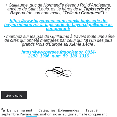
•
Guillaume, duc de Normandie devenu Roi d’Angleterre,
ancêtre de Saint Louis, est le héros de la
Tapisserie de
Bayeux
(de son nom exact,
"Telle du Conquest"
) :
https://www.bayeuxmuseum.com/la-tapisserie-de-
bayeux/decouvrir-la-tapisserie-de-bayeux/guillaume-le-
conquerant/
•
m
archez sur les pas de Guillaume à travers toute une série
de cités qui ont été marquées par celui qui fut l’un des plus
grands Rois d’Europe au XIème siècle :
https://www.persee.fr/doc/etnor_0014-
2158_1966_num_59_189_1316
Lire la suite
Lien permanent
Catégories :
Éphémérides
Tags :
9
septembre
,
l'avare
,
mac mahon
,
richelieu
,
guillaume le conquerant
,