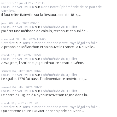
vendredi 10
juillet 2026
12h15
Loius-Eric SALEMBIER
sur
Dans notre Éphéméride de ce jour : de
Vitrolles...
Il faut relire Bainville sur la Restauration de 1814,...
jeudi 09
juillet 2026
09h35
Loius-Eric SALEMBIER
sur
Éphéméride du 8 juillet
j'ai écrit une méthode de calculs, reconnue et publiée...
mercredi 08
juillet 2026
13h05
Setadire
sur
Dans le monde et dans notre Pays légal en folie...
A propos de Mélanchon et sa nouvelle France La Nouvelle...
mardi 07
juillet 2026
09h50
Loius-Eric SALEMBIER
sur
Éphéméride du 6 juillet
A Wagram, l'Artillerie (aujourd'hui, ce serait le Génie...
samedi 04
juillet 2026
08h45
Loius-Eric SALEMBIER
sur
Éphéméride du 4 juillet
Le 4 juillet 1776 fut aussi l'indépendance américaine,...
samedi 04
juillet 2026
08h30
Loius-Eric SALEMBIER
sur
Éphéméride du 3 juillet
Le sacre d'Hugues à Noyon inscrivit son règne dans la...
mardi 30
juin 2026
21h20
Setadire
sur
Dans le monde et dans notre Pays légal en folie...
Qui est cette Laure TOGRAF dont on parle souvent....