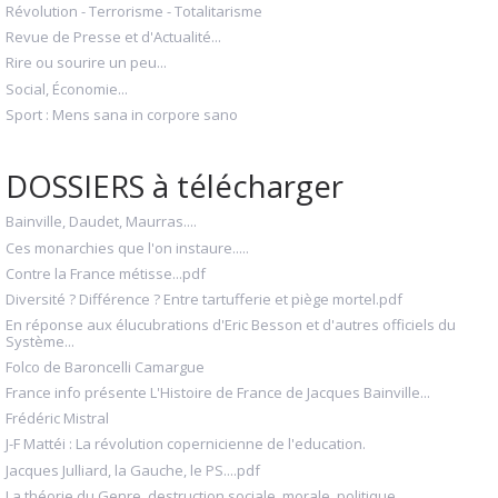
Révolution - Terrorisme - Totalitarisme
Revue de Presse et d'Actualité...
Rire ou sourire un peu...
Social, Économie...
Sport : Mens sana in corpore sano
DOSSIERS à télécharger
Bainville, Daudet, Maurras....
Ces monarchies que l'on instaure.....
Contre la France métisse...pdf
Diversité ? Différence ? Entre tartufferie et piège mortel.pdf
En réponse aux élucubrations d'Eric Besson et d'autres officiels du
Système...
Folco de Baroncelli Camargue
France info présente L'Histoire de France de Jacques Bainville...
Frédéric Mistral
J-F Mattéi : La révolution copernicienne de l'education.
Jacques Julliard, la Gauche, le PS....pdf
La théorie du Genre, destruction sociale, morale, politique....