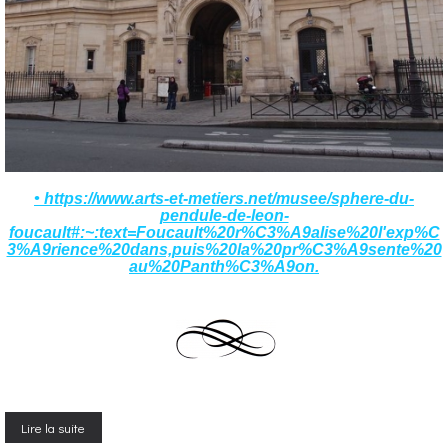
• https://www.arts-et-metiers.net/musee/sphere-du-
pendule-de-leon-
foucault#:~:text=Foucault%20r%C3%A9alise%20l'exp%C
3%A9rience%20dans,puis%20la%20pr%C3%A9sente%20
au%20Panth%C3%A9on.
Lire la suite