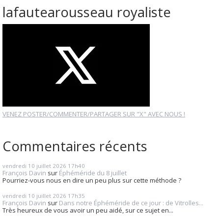
lafautearousseau royaliste
VENEZ POSTER/COMMENTER/PARTAGER SUR "X" AVEC NOUS !
Commentaires récents
vendredi 10
juillet 2026
17h40
François Davin
sur
Éphéméride du 8 juillet
Pourriez-vous nous en dire un peu plus sur cette méthode ?
vendredi 10
juillet 2026
17h35
François Davin
sur
Dans notre Éphéméride de ce jour : de Vitrolles...
Très heureux de vous avoir un peu aidé, sur ce sujet en...