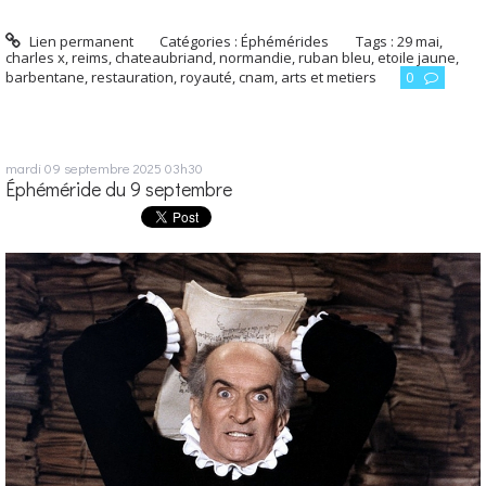
Lien permanent
Catégories :
Éphémérides
Tags :
29 mai
,
charles x
,
reims
,
chateaubriand
,
normandie
,
ruban bleu
,
etoile jaune
,
barbentane
,
restauration
,
royauté
,
cnam
,
arts et metiers
0
mardi 09
septembre 2025
03h30
Éphéméride du 9 septembre