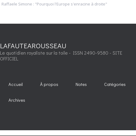
Raffaele Simone : "Pourquoi l'Europe s'enracine à droite"
LAFAUTEAROUSSEAU
Le quotidien royaliste sur la toile - ISSN 2490-9580 - SITE
OFFICIEL
Accueil
À propos
Notes
Catégories
Archives