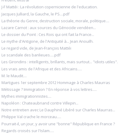
Frédéric Mistral
J-F Mattéi : La révolution copernicienne de l'education.
Jacques Julliard, la Gauche, le PS....pdf
La théorie du Genre, destruction sociale, morale, politique....
Lazare Carnot : aux sources du Génocide vendéen...
Le dossier du Point : Ces Rois qui ont fait la France...
Le mythe d'Antigone, de l'Antiquité à... Jean Anouilh.
Le regard vide, de Jean-François Mattéi
Le scandale des banlieues.....pdf
Les Girondins : intelligents, brillants, mais surtout... "idiots utiles".
Les vrais amis de l'Afrique et des Africains.....
M. le Maudit....
Martigues 1er septembre 2012 Hommage à Charles Maurras
Métissage ? Immigration ? En réponse à vos lettres.....
Mythes immigrationnistes....
Napoléon : Chateaubriand contre Villepin...
Notre entretien avec Le Dauphiné Libéré sur Charles Maurras...
Philippe Val crache le morceau.....
Pourrait-il, un jour, y avoir une "bonne" République en France ?
Regards croisés sur l'Islam.....