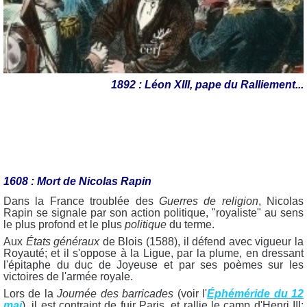
1892 : Léon XIII, pape du Ralliement...
1608 : Mort de Nicolas Rapin
Dans la France troublée des
Guerres de religion
, Nicolas
Rapin se signale par son action politique, "royaliste" au sens
le plus profond et le plus
politique
du terme.
Aux
États généraux
de Blois (1588), il défend avec vigueur la
Royauté; et il s'oppose à la Ligue, par la plume, en dressant
l'épitaphe du duc de Joyeuse et par ses poèmes sur les
victoires de l'armée royale.
Lors de la
Journée des barricades
(voir l'
Éphéméride du 12
mai
), il est contraint de fuir Paris, et rallie le camp d'Henri III;