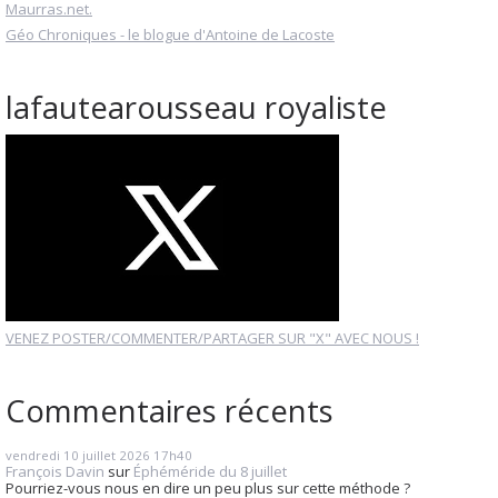
Maurras.net.
Géo Chroniques - le blogue d'Antoine de Lacoste
lafautearousseau royaliste
VENEZ POSTER/COMMENTER/PARTAGER SUR "X" AVEC NOUS !
Commentaires récents
vendredi 10
juillet 2026
17h40
François Davin
sur
Éphéméride du 8 juillet
Pourriez-vous nous en dire un peu plus sur cette méthode ?