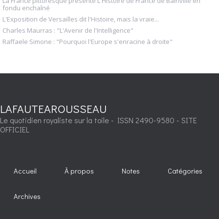
La France pittoresque présente L'Histoire de France de Bainville en
fondu enchaîné
L'Exposition de Versailles dit l'Histoire, mais la vraie...
Charles Maurras : "L'Avenir de l'Intelligence"
Raffaele Simone : "Pourquoi l'Europe s'enracine à droite"
LAFAUTEAROUSSEAU
Le quotidien royaliste sur la toile - ISSN 2490-9580 - SITE
OFFICIEL
Accueil
À propos
Notes
Catégories
Archives