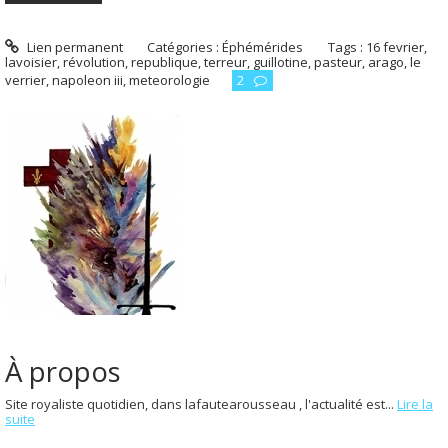
Lien permanent
Catégories :
Éphémérides
Tags :
16 fevrier
,
lavoisier
,
révolution
,
republique
,
terreur
,
guillotine
,
pasteur
,
arago
,
le
verrier
,
napoleon iii
,
meteorologie
2
À propos
Site royaliste quotidien, dans lafautearousseau , l'actualité est...
Lire la
suite