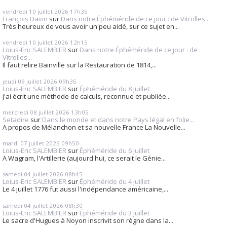
vendredi 10
juillet 2026
17h35
François Davin
sur
Dans notre Éphéméride de ce jour : de Vitrolles...
Très heureux de vous avoir un peu aidé, sur ce sujet en...
vendredi 10
juillet 2026
12h15
Loius-Eric SALEMBIER
sur
Dans notre Éphéméride de ce jour : de
Vitrolles...
Il faut relire Bainville sur la Restauration de 1814,...
jeudi 09
juillet 2026
09h35
Loius-Eric SALEMBIER
sur
Éphéméride du 8 juillet
j'ai écrit une méthode de calculs, reconnue et publiée...
mercredi 08
juillet 2026
13h05
Setadire
sur
Dans le monde et dans notre Pays légal en folie...
A propos de Mélanchon et sa nouvelle France La Nouvelle...
mardi 07
juillet 2026
09h50
Loius-Eric SALEMBIER
sur
Éphéméride du 6 juillet
A Wagram, l'Artillerie (aujourd'hui, ce serait le Génie...
samedi 04
juillet 2026
08h45
Loius-Eric SALEMBIER
sur
Éphéméride du 4 juillet
Le 4 juillet 1776 fut aussi l'indépendance américaine,...
samedi 04
juillet 2026
08h30
Loius-Eric SALEMBIER
sur
Éphéméride du 3 juillet
Le sacre d'Hugues à Noyon inscrivit son règne dans la...