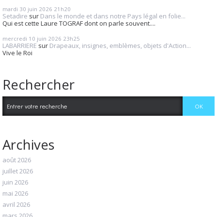
mardi 30
juin 2026
21h20
Setadire
sur
Dans le monde et dans notre Pays légal en folie...
Qui est cette Laure TOGRAF dont on parle souvent....
mercredi 10
juin 2026
23h25
LABARRIERE
sur
Drapeaux, insignes, emblèmes, objets d'Action...
Vive le Roi
Rechercher
Archives
août 2026
juillet 2026
juin 2026
mai 2026
avril 2026
mars 2026