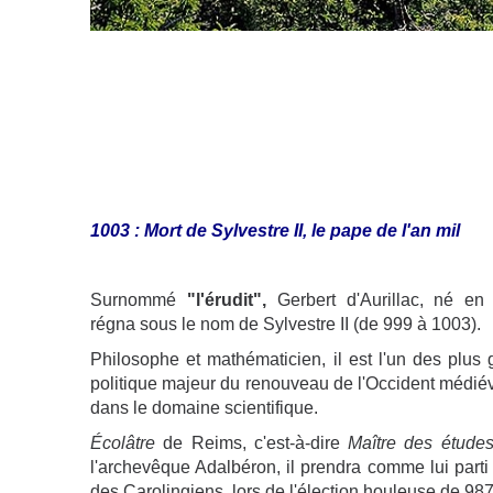
1003 : Mort de Sylvestre II, le pape de l'an mil
Surnommé
"l'érudit",
Gerbert d'Aurillac, né en 
régna sous le nom de Sylvestre II (de 999 à 1003).
Philosophe et mathématicien, il est l'un des plus 
politique majeur du renouveau de l'Occident médiéva
dans le domaine scientifique.
Écolâtre
de Reims, c'est-à-dire
Maître des étude
l'archevêque Adalbéron, il prendra comme lui part
des Carolingiens, lors de l'élection houleuse de 987 