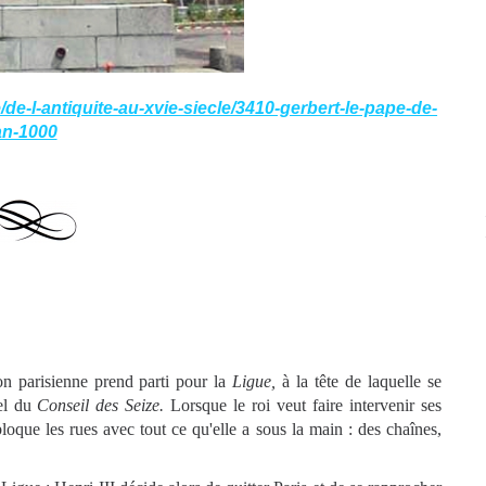
/de-l-antiquite-au-xvie-siecle/3410-gerbert-le-pape-de-
an-1000
on parisienne prend parti pour la
Ligue,
à la tête de laquelle se
pel du
Conseil des Seize.
Lorsque le roi veut faire intervenir ses
bloque les rues avec tout ce qu'elle a sous la main : des chaînes,