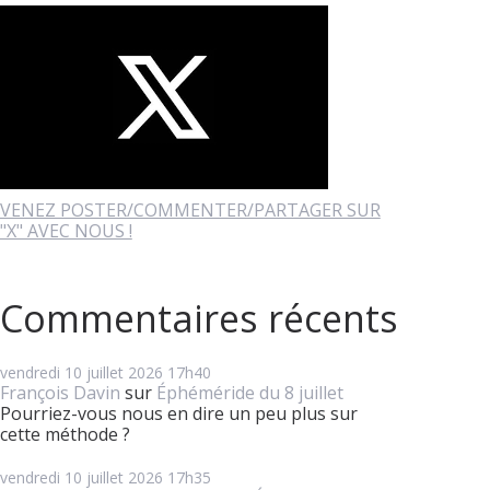
VENEZ POSTER/COMMENTER/PARTAGER SUR
"X" AVEC NOUS !
Commentaires récents
vendredi 10
juillet 2026
17h40
François Davin
sur
Éphéméride du 8 juillet
Pourriez-vous nous en dire un peu plus sur
cette méthode ?
vendredi 10
juillet 2026
17h35