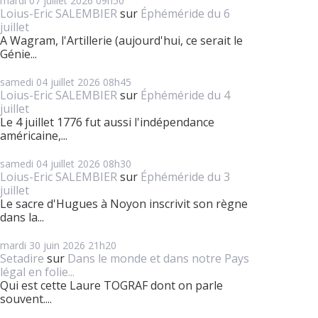
mardi 07
juillet 2026
09h50
Loius-Eric SALEMBIER
sur
Éphéméride du 6
juillet
A Wagram, l'Artillerie (aujourd'hui, ce serait le
Génie...
samedi 04
juillet 2026
08h45
Loius-Eric SALEMBIER
sur
Éphéméride du 4
juillet
Le 4 juillet 1776 fut aussi l'indépendance
américaine,...
samedi 04
juillet 2026
08h30
Loius-Eric SALEMBIER
sur
Éphéméride du 3
juillet
Le sacre d'Hugues à Noyon inscrivit son règne
dans la...
mardi 30
juin 2026
21h20
Setadire
sur
Dans le monde et dans notre Pays
légal en folie...
Qui est cette Laure TOGRAF dont on parle
souvent....