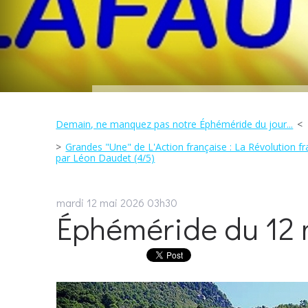
Demain, ne manquez pas notre Éphéméride du jour...
Grandes "Une" de L'Action française : La Révolution fra
par Léon Daudet (4/5)
mardi 12
mai 2026
03h30
Éphéméride du 12 