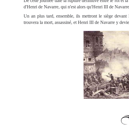
De cette journée date la rupture définitive entre le roi et l
d'Henri de Navarre, qui n'est alors qu'Henri III de Navarre
Un an plus tard, ensemble, ils mettront le siège devant P
trouvera la mort, assassiné, et Henri III de Navarre y devi