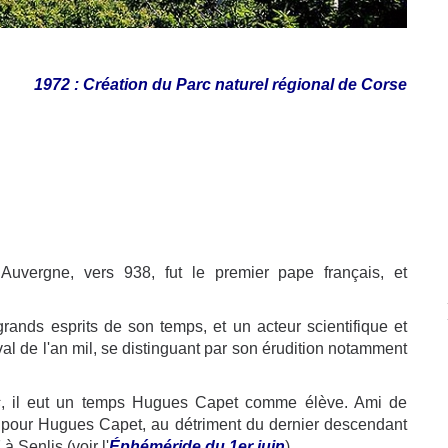
1972 : Création du Parc naturel régional de Corse
Auvergne, vers 938, fut le premier pape français, et
grands esprits de son temps, et un acteur scientifique et
l de l'an mil, se distinguant par son érudition notamment
s
, il eut un temps Hugues Capet comme élève. Ami de
i pour Hugues Capet, au détriment du dernier descendant
à Senlis (voir l'
Éphéméride du 1er juin
).