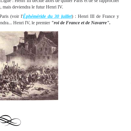
a Ligue : Henri III décide alors de quitter Paris et de se rapprocher
, mais deviendra le futur Henri IV.
aris (voir l'
Éphéméride du 30 juillet
) : Henri III de France y
endra... Henri IV, le premier
"
roi de France et de Navarre".