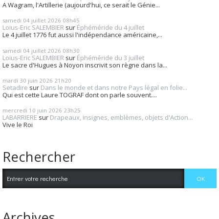
A Wagram, l'Artillerie (aujourd'hui, ce serait le Génie...
samedi 04
juillet 2026
08h45
Loius-Eric SALEMBIER
sur
Éphéméride du 4 juillet
Le 4 juillet 1776 fut aussi l'indépendance américaine,...
samedi 04
juillet 2026
08h30
Loius-Eric SALEMBIER
sur
Éphéméride du 3 juillet
Le sacre d'Hugues à Noyon inscrivit son règne dans la...
mardi 30
juin 2026
21h20
Setadire
sur
Dans le monde et dans notre Pays légal en folie...
Qui est cette Laure TOGRAF dont on parle souvent....
mercredi 10
juin 2026
23h25
LABARRIERE
sur
Drapeaux, insignes, emblèmes, objets d'Action...
Vive le Roi
Rechercher
Archives