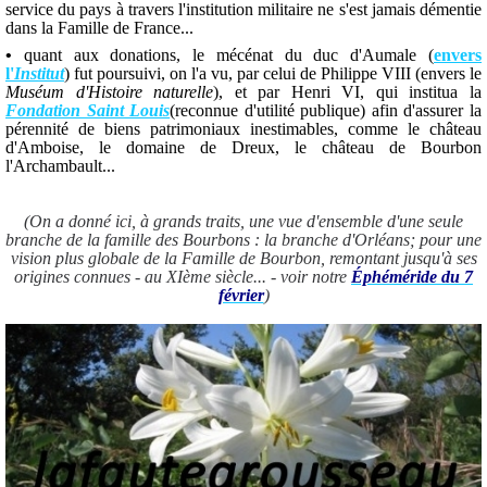
service du pays à travers l'institution militaire ne s'est jamais démentie
dans la Famille de France...
•
quant aux donations, le mécénat du duc d'Aumale (
envers
l'
Institut
) fut poursuivi, on l'a vu, par celui de Philippe VIII (envers le
Muséum d'Histoire naturelle
), et par Henri VI, qui institua la
Fondation Saint Louis
(reconnue d'utilité publique) afin d'assurer la
pérennité de biens patrimoniaux inestimables, comme le château
d'Amboise, le domaine de Dreux, le château de Bourbon
l'Archambault...
(On a donné ici, à grands traits, une vue d'ensemble d'une seule
branche de la famille des Bourbons : la branche d'Orléans; pour une
vision plus globale de la Famille de Bourbon, remontant jusqu'à ses
origines connues - au XIème siècle... - voir notre
Éphéméride du 7
février
)