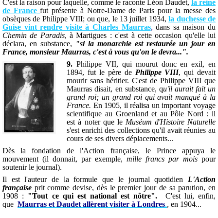
C'est la raison pour laquelle, comme le raconte Léon Daudet,
la reine
de France
fut présente à Notre-Dame de Paris pour la messe des
obsèques de Philippe VIII; ou que, le 13 juillet 1934,
la duchesse de
Guise vint rendre visite à Charles Maurras
,
dans sa maison du
Chemin de Paradis
, à Martigues : c'est à cette occasion qu'elle lui
déclara, en substance,
"si la monarchie est restaurée un jour en
France, monsieur Maurras, c'est à vous qu'on le devra...".
9.
Philippe VII, qui mourut donc en exil, en
1894, fut le père de
Philippe VIII
, qui devait
mourir sans héritier.
C'est de Philippe VIII que
Maurras disait, en substance, q
u'il aurait fait un
grand roi; un grand roi qui avait manqué à la
France.
En 1905, il réalisa un important voyage
scientifique au Groenland et au Pôle Nord : il
est à noter que le
Muséum d'Histoire Naturelle
s'est enrichi des collections qu'il avait réunies au
cours de ses divers déplacements...
Dès la fondation de l'Action française, le Prince appuya le
mouvement (il donnait, par exemple,
mille francs par mois
pour
soutenir le journal).
Il est l'auteur de la formule que le journal quotidien
L'Action
française
prit comme devise, dès le premier jour de sa parution, en
1908 :
"Tout ce qui est national est nôtre".
C'est lui, enfin,
que
Maurras et Daudet allèrent visiter à Londres
.
, en 1904...