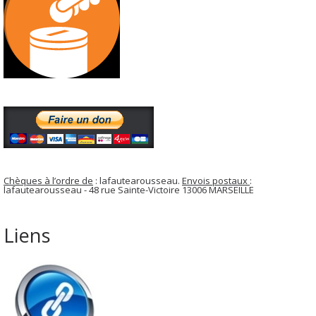
Chèques à l’ordre de
: lafautearousseau.
Envois postaux
:
lafautearousseau - 48 rue Sainte-Victoire 13006 MARSEILLE
Liens