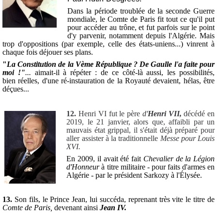
Dans la période troublée de la seconde Guerre
mondiale, le Comte de Paris fit tout ce qu'il put
pour accéder au trône, et fut parfois sur le point
d'y parvenir, notamment depuis l'Algérie. Mais
trop d'oppositions (par exemple, celle des états-uniens...) vinrent à
chaque fois déjouer ses plans.
"
La Constitution de la Vème République ? De Gaulle l'a faite pour
moi !"
...
aimait-il à répéter : de ce côté-là aussi, les possibilités,
bien réelles, d'une ré-instauration de la Royauté devaient, hélas, être
déçues...
12.
Henri VI fut le père
d'
Henri VII,
décédé en
2019, le 21 janvier, alors que, affaibli par un
mauvais état grippal, il s'était déjà préparé pour
aller assister à la traditionnelle
Messe pour Louis
XVI.
En 2009, il avait été fait
Chevalier de la Légion
d'Honneur
à titre militaire - pour faits d'armes en
Algérie - par le président Sarkozy à l'Élysée.
13.
Son fils, le Prince Jean, lui succéda, reprenant très vite le titre de
Comte de Paris,
devenant ainsi
Jean IV.