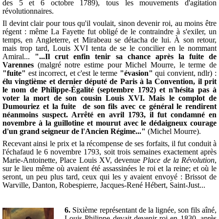
des 5 et 6 octobre 1789), tous les mouvements d'agitation
révolutionnaires.
Il devint clair pour tous qu'il voulait, sinon devenir roi, au moins être
régent : même La Fayette fut obligé de le contraindre à s'exiler, un
temps, en Angleterre, et Mirabeau se détacha de lui. À son retour,
mais trop tard, Louis XVI tenta de se le concilier en le nommant
Amiral...
"...Il crut enfin tenir sa chance après la fuite de
Varennes
(malgré notre estime pour Michel Mourre, le terme de
"fuite"
est incorrect, et c'est le terme
"évasion"
qui convient, ndlr) :
élu vingtième et dernier député de Paris à la Convention, il prit
le nom de Philippe-Égalité (septembre 1792) et n'hésita pas à
voter la mort de son cousin Louis XVI. Mais le complot de
Dumouriez et la fuite de son fils avec ce général le rendirent
néanmoins suspect. Arrêté en avril 1793, il fut condamné en
novembre à la guillotine et mourut avec le dédaigneux courage
d'un grand seigneur de l'Ancien Régime..."
(Michel Mourre).
Recevant ainsi le prix et la récompense de ses forfaits, il fut conduit à
l'échafaud le 6 novembre 1793, soit trois semaines exactement après
Marie-Antoinette, Place Louis XV, devenue
Place de la Révolution
,
sur le lieu même où avaient été assassinées le roi et la reine; et où le
seront, un peu plus tard, ceux qui les y avaient envoyé :
Brissot de
Warville, Danton, Robespierre, Jacques-René Hébert, Saint-Just...
6.
Sixième représentant de la lignée, son fils aîné,
Louis-Philippe devait devenir roi en 1830, après