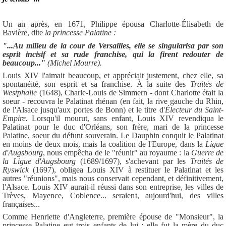
Un an après, en 1671, Philippe épousa Charlotte-Élisabeth de
Bavière, dite
la princesse Palatine :
"...Au milieu de la cour de Versailles, elle se singularisa par son
esprit incisif et sa rude franchise, qui la firent redouter de
beaucoup..."
(Michel Mourre).
Louis XIV l'aimait beaucoup, et appréciait justement, chez elle, sa
spontanéité, son esprit et sa franchise. À la suite des
Traités de
Westphalie
(1648), Charle-Louis de Simmern - dont Charlotte était la
soeur - recouvra le Palatinat rhénan (en fait, la rive gauche du Rhin,
de l'Alsace jusqu'aux portes de Bonn) et le titre d'
Électeur du Saint-
Empire.
Lorsqu'il mourut, sans enfant, Louis XIV revendiqua le
Palatinat pour le duc d'Orléans, son frère, mari de la princesse
Palatine, soeur du défunt souverain. Le Dauphin conquit le Palatinat
en moins de deux mois, mais la coalition de l'Europe, dans la
Ligue
d'Augsbourg
, nous empêcha de le "réunir" au royaume : la
Guerre de
la Ligue d'Augsbourg
(1689/1697), s'achevant par les
Traités de
Ryswick
(1697), obligea Louis XIV à restituer le Palatinat et les
autres "réunions", mais nous conservait cependant, et définitivement,
l'Alsace. Louis XIV aurait-il réussi dans son entreprise, les villes de
Trèves, Mayence, Coblence... seraient, aujourd'hui, des villes
françaises...
Comme Henriette d'Angleterre, première épouse de "Monsieur", la
princesse Palatine eut trois enfants de lui : elle fut la mère du duc