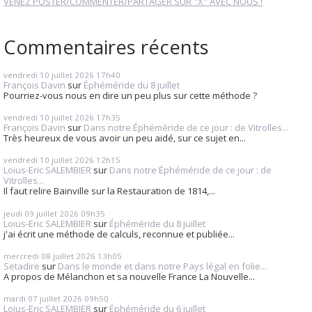
VENEZ POSTER/COMMENTER/PARTAGER SUR "X" AVEC NOUS !
Commentaires récents
vendredi 10
juillet 2026
17h40
François Davin
sur
Éphéméride du 8 juillet
Pourriez-vous nous en dire un peu plus sur cette méthode ?
vendredi 10
juillet 2026
17h35
François Davin
sur
Dans notre Éphéméride de ce jour : de Vitrolles...
Très heureux de vous avoir un peu aidé, sur ce sujet en...
vendredi 10
juillet 2026
12h15
Loius-Eric SALEMBIER
sur
Dans notre Éphéméride de ce jour : de
Vitrolles...
Il faut relire Bainville sur la Restauration de 1814,...
jeudi 09
juillet 2026
09h35
Loius-Eric SALEMBIER
sur
Éphéméride du 8 juillet
j'ai écrit une méthode de calculs, reconnue et publiée...
mercredi 08
juillet 2026
13h05
Setadire
sur
Dans le monde et dans notre Pays légal en folie...
A propos de Mélanchon et sa nouvelle France La Nouvelle...
mardi 07
juillet 2026
09h50
Loius-Eric SALEMBIER
sur
Éphéméride du 6 juillet