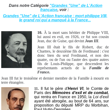
Dans notre Catégorie
"Grandes "Une" de L'Action
française
, voir :
Grandes "Une" de L'Action française : mort philippe VIII,
le grand roi qui a manqué à la France...
10.
À la mort sans héritier de Philippe VIII,
lui aussi en exil, en 1926, ce fut son cousin
Jean, duc de Guise, qui devint
Jean III
.
Jean III était le fils de Robert, duc de
Chartres, le deuxième fils de Ferdinand : c'est
donc bien du seul Ferdinand, et non des
quatre, ou de l'un ou l'autre des quatre autres
fils de Louis-Philippe, que descendent les
représentants actuels de la
Famille de
France
.
Jean III fut le troisième et dernier membre de la Famille à mourir en
terre étrangère.
11.
Il fut le père
d'
Henri VI
, le Comte de
Paris des
Mémoires d'exil et de combat,
qui rentra en France en 1950, la
Loi d'exil
ayant été abrogée, au bout de 64 ans, sur
proposition du député MRP du Morbihan,
Paul Hutin-Desgrées.