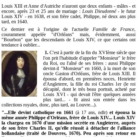
Louis XIII et Anne d'Autriche n'auront que deux enfants - mâles - et
encore, après 23 et 25 ans de mariage :
Louis Dieudonné
- le futur
Louis XIV - en 1638, et son frère cadet, Philippe, né deux ans plus
tard, en 1640.
Ce dernier est à l'origine de l'actuelle
Famille de France
,
couramment appelée "d'Orléans" mais, évidemment, aussi
"Bourbon" que les descendants de Louis XIV, ce que certains ont
tendance à oublier...
1.
C'est à partir de la fin du XVIème siècle que
l'on prit l'habitude d'appeler "Monsieur" le frère
du Roi, ou l'aîné de ses frères : aussi Philippe
devint-il "Monsieur" en 1660, à la mort de son
oncle Gaston d'Orléans, frère de Louis XIII. Il
épousa d'abord, en premières noces, Henriette
d'Angleterre, la fille du roi Charles 1er (le roi
décapité, dont le très beau portrait, acheté par
Louis XVI - qui devait l'être quelques années
plus tard... - fit ainsi son entrée dans les
collections royales, donc, plus tard, au Louvre...).
"...Elle devint catholique en 1661
(à 17 ans, ndlr)
et épousa la
même année Philippe d'Orléans, frère de Louis XIV... Louis XIV
la chargea en 1670 d'une mission secrète en Angleterre, auprès
de son frère Charles II, qu'elle réussit à détacher de l'alliance
hollandaise (traité de Douvres, 1670). Peu après son retour en