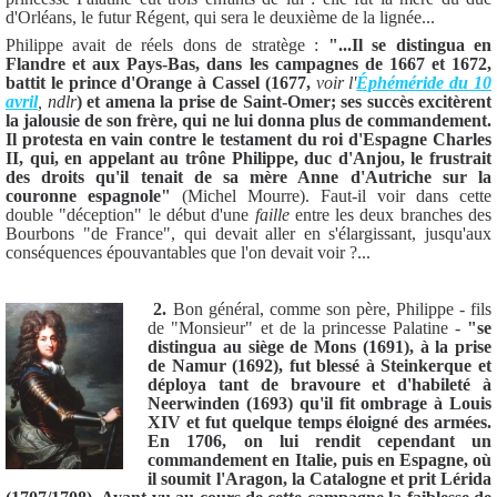
d'Orléans, le futur Régent, qui sera le deuxième de la lignée...
Philippe avait de réels dons de stratège :
"...Il se distingua en
Flandre et aux Pays-Bas, dans les campagnes de 1667 et 1672,
battit le prince d'Orange à Cassel (1677,
voir l'
Éphéméride du 10
avril
, ndlr
) et amena la prise de Saint-Omer; ses succès excitèrent
la jalousie de son frère, qui ne lui donna plus de commandement.
Il protesta en vain contre le testament du roi d'Espagne Charles
II, qui, en appelant au trône Philippe, duc d'Anjou, le frustrait
des droits qu'il tenait de sa mère Anne d'Autriche sur la
couronne espagnole"
(Michel Mourre). Faut-il voir dans cette
double "déception" le début d'une
faille
entre les deux branches des
Bourbons "de France", qui devait aller en s'élargissant, jusqu'aux
conséquences épouvantables que l'on devait voir ?...
2.
Bon général, comme son père, Philippe - fils
de "Monsieur" et de la princesse Palatine -
"se
distingua au siège de Mons (1691), à la prise
de Namur (1692), fut blessé à Steinkerque et
déploya tant de bravoure et d'habileté à
Neerwinden (1693) qu'il fit ombrage à Louis
XIV et fut quelque temps éloigné des armées.
En 1706, on lui rendit cependant un
commandement en Italie, puis en Espagne, où
il soumit l'Aragon, la Catalogne et prit Lérida