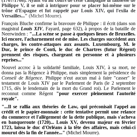
(1707/1708). Ayant vu au cours de cette campagne la faiblesse de
Philippe V, il se mit à intriguer pour se placer lui-même sur le
trône d'Espagne et fut rappelé par Louis XIV, qui l'exila de
Versailles..."
(Michel Mourre).
François Bluche confirme la bravoure de Philippe : il écrit (dans son
magistral
Louis XIV
, Fayard, page 632), à propos de la bataille de
Neerwinden :
"...La scène se passe à quelques lieues de Bruxelles.
Ici encore, l'acharnement est de mise. Les charges succèdent aux
charges, les contre-attaques aux assauts. Luxembourg, M. le
Duc, le prince de Conti, le duc de Chartres (futur Régent)
prennent des risques, chargeant en personne et à plusieurs
reprises..."
Nouvel accroc à la solidarité familiale, Louis XIV, à sa mort, ne
donna pas la Régence à Philippe, mais simplement la présidence du
Conseil de Régence
. Philippe n'eut aucun mal à faire "casser" le
testament de Louis XIV par le Parlement de Paris (le 2 septembre
1715, dès le lendemain de la mort du Grand roi). Le Parlement le
reconnut comme Régent
"pour exercer pleinement l'autorité
royale".
"...Il se rallia aux théories de Law, qui préconisait l'appel au
crédit et le papier-monnaie : cette tentative permit une relance
du commerce et l'allègement de la dette publique, mais s'acheva
en banqueroute (1720)... Louis XV, devenu majeur en février
1723, laissa le duc d'Orléans à la tête des affaires, mais celui-ci
mourut dès la fin de l'année..."
(Michel Mourre).