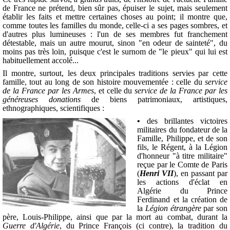
de France ne prétend, bien sûr pas, épuiser le sujet, mais seulement
établir les faits et mettre certaines choses au point; il montre que,
comme toutes les familles du monde, celle-ci a ses pages sombres, et
d'autres plus lumineuses : l'un de ses membres fut franchement
détestable, mais un autre mourut, sinon "en odeur de sainteté", du
moins pas très loin, puisque c'est le surnom de "le pieux" qui lui est
habituellement accolé...
Il montre, surtout, les deux principales traditions servies par cette
famille, tout au long de son histoire mouvementée : celle du
service
de la France par les Armes
, et celle du
service de la France par les
généreuses donations
de biens patrimoniaux, artistiques,
ethnographiques, scientifiques :
•
des brillantes victoires
militaires du fondateur de la
Famille, Philippe, et de son
fils, le Régent, à la Légion
d'honneur "à titre militaire"
reçue par le Comte de Paris
(
Henri VII
), en passant par
les actions d'éclat en
Algérie du Prince
Ferdinand et la création de
la
Légion étrangère
par son
père, Louis-Philippe, ainsi que par la mort au combat, durant la
Guerre d'Algérie
, du Prince François (ci contre), la tradition du