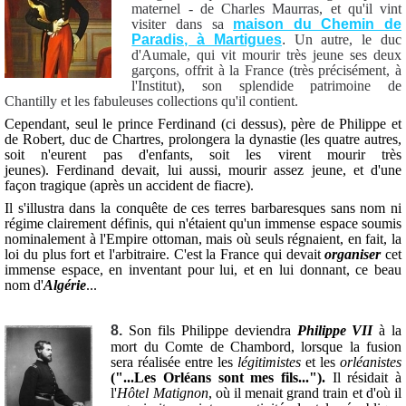
maternel - de Charles Maurras, et qu'il vint
visiter dans sa
maison du Chemin de
Paradis, à Martigues
.
Un autre, le duc
d'Aumale, qui vit mourir très jeune ses deux
garçons, offrit à la France (très précisément, à
l'Institut), son splendide patrimoine de
Chantilly et les fabuleuses collections qu'il contient.
Cependant, seul le prince Ferdinand (ci dessus), père de Philippe et
de Robert, duc de Chartres, prolongera la dynastie (les quatre autres,
soit n'eurent pas d'enfants, soit les virent mourir très
jeunes). Ferdinand devait, lui aussi, mourir assez jeune, et d'une
façon tragique (après un accident de fiacre).
Il s'illustra dans la conquête de ces terres barbaresques sans nom ni
régime clairement définis, qui n'étaient qu'un immense espace soumis
nominalement à l'Empire ottoman, mais où seuls régnaient, en fait, la
loi du plus fort et l'arbitraire. C'est la France qui devait
organiser
cet
immense espace, en inventant pour lui, et en lui donnant, ce beau
nom d'
Algérie
...
8.
Son fils Philippe deviendra
Philippe VII
à la
mort du Comte de Chambord, lorsque la fusion
sera réalisée entre les
légitimistes
et les
orléanistes
("...Les Orléans sont mes fils...").
Il résidait à
l'
Hôtel Matignon
, où il menait grand train et d'où il