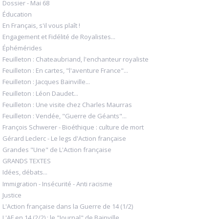
Dossier - Mai 68
Éducation
En Français, s'il vous plaît !
Engagement et Fidélité de Royalistes...
Éphémérides
Feuilleton : Chateaubriand, l'enchanteur royaliste
Feuilleton : En cartes, "l'aventure France"...
Feuilleton : Jacques Bainville...
Feuilleton : Léon Daudet...
Feuilleton : Une visite chez Charles Maurras
Feuilleton : Vendée, "Guerre de Géants"...
François Schwerer - Bioéthique : culture de mort
Gérard Leclerc - Le legs d'Action française
Grandes "Une" de L'Action française
GRANDS TEXTES
Idées, débats...
Immigration - Insécurité - Anti racisme
Justice
L'Action française dans la Guerre de 14 (1/2)
L'AF en 14 (2/2) : le "Journal" de Bainville