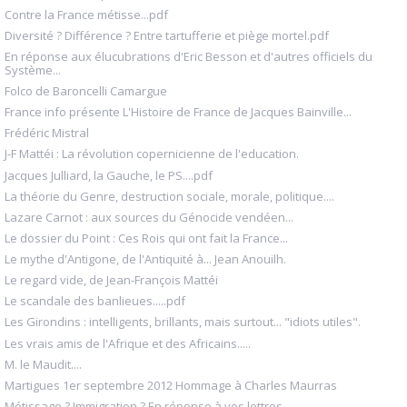
Contre la France métisse...pdf
Diversité ? Différence ? Entre tartufferie et piège mortel.pdf
En réponse aux élucubrations d'Eric Besson et d'autres officiels du
Système...
Folco de Baroncelli Camargue
France info présente L'Histoire de France de Jacques Bainville...
Frédéric Mistral
J-F Mattéi : La révolution copernicienne de l'education.
Jacques Julliard, la Gauche, le PS....pdf
La théorie du Genre, destruction sociale, morale, politique....
Lazare Carnot : aux sources du Génocide vendéen...
Le dossier du Point : Ces Rois qui ont fait la France...
Le mythe d'Antigone, de l'Antiquité à... Jean Anouilh.
Le regard vide, de Jean-François Mattéi
Le scandale des banlieues.....pdf
Les Girondins : intelligents, brillants, mais surtout... "idiots utiles".
Les vrais amis de l'Afrique et des Africains.....
M. le Maudit....
Martigues 1er septembre 2012 Hommage à Charles Maurras
Métissage ? Immigration ? En réponse à vos lettres.....