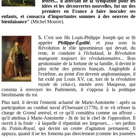
lettres... il affectait de la sympathie pour les
idées et les découvertes nouvelles, fut un des
premiers en France à faire inoculer ses
enfants, et consacra d'importantes sommes à des oeuvres de
bienfaisance"
(Michel Mourre).
5.
C'est son fils Louis-Philippe Joseph qui se fit
appeler
Philippe-Égalité
, et joua sous la
Révolution le rôle ignominieux qui devait, du
reste, le conduire à l'échafaud,
la Révolution
mangeant toujours les révolutionnaires...
Bon
gestionnaire de la fortune de sa famille, il devint le
plus riche des princes français. Anglophile à
l'extrême, au point d'en devenir anglomaniaque, il
fut exilé par Louis XV, car, lors de la
révolution
royale
de celui-ci, menée avec Maupeou, qui
consista à renvoyer les Parlements, il s'opposa à la politique
bienfaisante du roi.
Plus tard, il devint l'ennemi acharné de Marie-Antoinette : après sa
participation au combat naval d'Ouessant (1778), il se vit refuser la
charge de
Grand amiral
, et ce qu'il considéra comme un affront -
qu'il attribua à Marie-Antoinette - fit de lui le chef de
l'opposition
. Il
ouvrit à la foule - à laquelle il répandait ses largesses... - ses jardins
du
Palais-Royal,
qui devint un centre d'agitation permanent. Il
appuya, quand il ne les fomenta pas directement (comme les journées