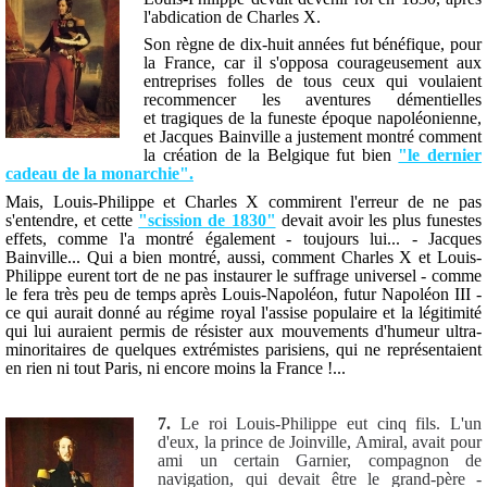
l'abdication de Charles X.
Son règne de dix-huit années fut bénéfique, pour
la France, car il s'opposa courageusement aux
entreprises folles de tous ceux qui voulaient
recommencer les aventures démentielles
et tragiques de la funeste époque napoléonienne,
et Jacques Bainville a justement montré comment
la création de la Belgique fut bien
"le dernier
cadeau de la monarchie".
Mais, Louis-Philippe et Charles X commirent l'erreur de ne pas
s'entendre, et cette
"scission de 1830"
devait avoir les plus funestes
effets, comme l'a montré également - toujours lui... - Jacques
Bainville... Qui a bien montré, aussi, comment Charles X et Louis-
Philippe eurent tort de ne pas instaurer le suffrage universel - comme
le fera très peu de temps après Louis-Napoléon, futur Napoléon III -
ce qui aurait donné au régime royal l'assise populaire et la légitimité
qui lui auraient permis de résister aux mouvements d'humeur ultra-
minoritaires de quelques extrémistes parisiens, qui ne représentaient
en rien ni tout Paris, ni encore moins la France !...
7.
Le roi Louis-Philippe eut cinq fils. L'un
d'eux, la prince de Joinville, Amiral, avait pour
ami un certain Garnier, compagnon de
navigation, qui devait être le grand-père -