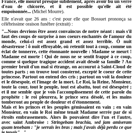
France, elle mourut presque subitement, après avoir bu un verre
d'eau de chicorée, et il est possible qu'elle ait été
empoisonnée...
(Michel Mourre).
Elle n'avait que 26 ans : c'est pour elle que Bossuet prononça sa
célébrissime oraison funèbre (extrait) :
"...Nous devrions être assez convaincus de notre néant : mais s'il
faut des coups de surprise à nos coeurs enchantés de l'amour du
monde, celui-ci est assez grand et assez terrible. Ô nuit
désastreuse ! ô nuit effroyable, où retentit tout à coup, comme un
éclat de tonnerre, cette étonnante nouvelle : Madame se meurt !
Madame est morte ! Qui de nous ne se sentit frappé à ce coup,
comme si quelque tragique accident avait désolé sa famille ? Au
premier bruit d'un mal si étrange, on accourut à Saint-Cloud de
toutes parts ; on trouve tout consterné, excepté le coeur de cette
princesse. Partout on entend des cris ; partout on voit la douleur
et le désespoir, et l'image de la mort. Le Roi, la Reine, Monsieur,
toute la cour, tout le peuple, tout est abattu, tout est désespéré ;
et il me semble que je vois l'accomplissement de cette parole du
prophète : le roi pleurera, le prince sera désolé, et les mains
tomberont au peuple de douleur et d'étonnement.
Mais et les princes et les peuples gémissaient en vain ; en vain
Monsieur, en vain le Roi même tenait Madame serrée par de si
étroits embrassements. Alors ils pouvaient dire l'un et l'autre,
avec saint Ambroise :
Stringebam brachia, sed jam amiseram
quam tenebam
: "je serrais les bras ; mais j'avais déjà perdu ce que
je tenais"..."