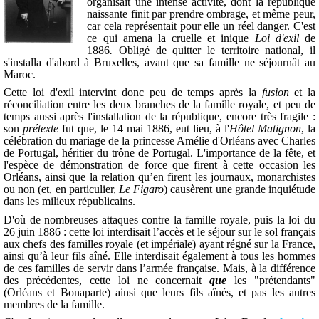
organisait une intense activité, dont la république
naissante finit par prendre ombrage, et même peur,
car cela représentait pour elle un réel danger.
C'est
ce qui amena la cruelle et inique
Loi d'exil
de
1886
.
Obligé de quitter le territoire national, il
s'installa d'abord à Bruxelles, avant que sa famille ne séjournât au
Maroc.
Cette loi d'exil intervint donc peu de temps après la
fusion
et la
réconciliation entre les deux branches de la famille royale, et peu de
temps aussi après l'installation de la république, encore très fragile :
son
prétexte
fut que, l
e 14 mai 1886, eut lieu, à l'
Hôtel Matignon
, la
célébration du mariage de la princesse Amélie d'Orléans avec Charles
de Portugal, héritier du trône de Portugal. L'importance de la fête, et
l'espèce de démonstration de force que firent à cette occasion les
Orléans, ainsi que la relation qu’en firent les journaux, monarchistes
ou non (et, en particulier,
Le Figaro
) causèrent une grande inquiétude
dans les milieux républicains.
D'où de nombreuses attaques contre la famille royale, puis la loi du
26 juin 1886 : c
ette loi interdisait l’accès et le séjour sur le sol français
aux chefs des familles royale (et impériale) ayant régné sur la France,
ainsi qu’à leur fils aîné. Elle interdisait également à tous les hommes
de ces familles de servir dans l’armée française.
Mais, à la différence
des précédentes, cette loi ne concernait
que
les "prétendants"
(Orléans et Bonaparte) ainsi que leurs fils aînés, et pas les autres
membres de la famille.