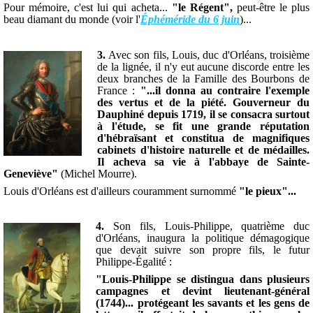
Pour mémoire, c'est lui qui acheta...
"le Régent",
peut-être le plus
beau diamant du monde (voir l'
Éphéméride du 6 juin
)...
3.
Avec son fils, Louis, duc d'Orléans, troisième
de la lignée, il n'y eut aucune discorde entre les
deux branches de la Famille des Bourbons de
France :
"...il donna au contraire l'exemple
des vertus et de la piété. Gouverneur du
Dauphiné depuis 1719, il se consacra surtout
à l'étude, se fit une grande réputation
d'hébraïsant et constitua de magnifiques
cabinets d'histoire naturelle et de médailles.
Il acheva sa vie à l'abbaye de Sainte-
Geneviève"
(Michel Mourre).
Louis d'Orléans est d'ailleurs couramment surnommé
"le pieux"...
4.
Son fils, Louis-Philippe, quatrième duc
d'Orléans, inaugura la politique démagogique
que devait suivre son propre fils, le futur
Philippe-Égalité :
"Louis-Philippe se distingua dans plusieurs
campagnes et devint lieutenant-général
(1744)... protégeant les savants et les gens de