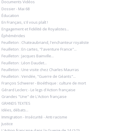
Documents Vidéos
Dossier - Mai 68
Éducation
En Français, s'il vous plaît !
Engagement et Fidélité de Royalistes...
Éphémérides
Feuilleton : Chateaubriand, l'enchanteur royaliste
Feuilleton : En cartes, "l'aventure France"...
Feuilleton : Jacques Bainville...
Feuilleton : Léon Daudet...
Feuilleton : Une visite chez Charles Maurras
Feuilleton : Vendée, "Guerre de Géants"...
François Schwerer - Bioéthique : culture de mort
Gérard Leclerc - Le legs d'Action française
Grandes "Une" de L'Action française
GRANDS TEXTES
Idées, débats...
Immigration - Insécurité - Anti racisme
Justice
L'Action française dans la Guerre de 14 (1/2)