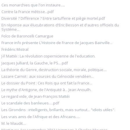
Ces monarchies que l'on instaure.....
Contre la France métisse...pdf
Diversité ? Différence ? Entre tartufferie et piège mortel.pdf
En réponse aux élucubrations d'Eric Besson et d'autres officiels du
Système...
Folco de Baroncelli Camargue
France info présente L'Histoire de France de Jacques Bainville...
Frédéric Mistral
J-F Mattéi : La révolution copernicienne de l'education.
Jacques Julliard, la Gauche, le PS....pdf
La théorie du Genre, destruction sociale, morale, politique....
Lazare Carnot : aux sources du Génocide vendéen...
Le dossier du Point : Ces Rois qui ont fait la France...
Le mythe d'Antigone, de l'Antiquité à... Jean Anouilh.
Le regard vide, de Jean-François Mattéi
Le scandale des banlieues.....pdf
Les Girondins : intelligents, brillants, mais surtout... "idiots utiles".
Les vrais amis de l'Afrique et des Africains.....
M. le Maudit....
Martigues 1er septembre 2012 Hommage à Charles Maurras