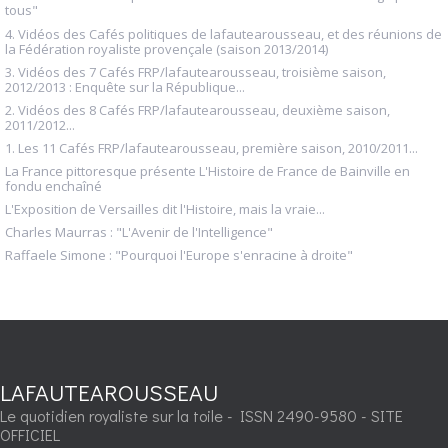
tous"
4. Vidéos des Cafés politiques de lafautearousseau, et des réunions de
la Fédération royaliste provençale (saison 2013/2014)
3. Vidéos des 7 Cafés FRP/lafautearousseau, troisième saison,
2012/2013 : Enquête sur la République...
2. Vidéos des 8 Cafés FRP/lafautearousseau, deuxième saison,
2011/2012...
1. Les 11 Cafés FRP/lafautearousseau, première saison, 2010/2011...
La France pittoresque présente L'Histoire de France de Bainville en
fondu enchaîné
L'Exposition de Versailles dit l'Histoire, mais la vraie...
Charles Maurras : "L'Avenir de l'Intelligence"
Raffaele Simone : "Pourquoi l'Europe s'enracine à droite"
LAFAUTEAROUSSEAU
Le quotidien royaliste sur la toile - ISSN 2490-9580 - SITE
OFFICIEL