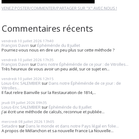
VENEZ POSTER/COMMENTER/PARTAGER SUR "X" AVEC NOUS !
Commentaires récents
vendredi 10
juillet 2026
17h40
François Davin
sur
Éphéméride du 8 juillet
Pourriez-vous nous en dire un peu plus sur cette méthode ?
vendredi 10
juillet 2026
17h35
François Davin
sur
Dans notre Éphéméride de ce jour : de Vitrolles...
Très heureux de vous avoir un peu aidé, sur ce sujet en...
vendredi 10
juillet 2026
12h15
Loius-Eric SALEMBIER
sur
Dans notre Éphéméride de ce jour : de
Vitrolles...
Il faut relire Bainville sur la Restauration de 1814,...
jeudi 09
juillet 2026
09h35
Loius-Eric SALEMBIER
sur
Éphéméride du 8 juillet
j'ai écrit une méthode de calculs, reconnue et publiée...
mercredi 08
juillet 2026
13h05
Setadire
sur
Dans le monde et dans notre Pays légal en folie...
A propos de Mélanchon et sa nouvelle France La Nouvelle...