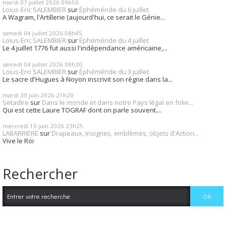
mardi 07
juillet 2026
09h50
Loius-Eric SALEMBIER
sur
Éphéméride du 6 juillet
A Wagram, l'Artillerie (aujourd'hui, ce serait le Génie...
samedi 04
juillet 2026
08h45
Loius-Eric SALEMBIER
sur
Éphéméride du 4 juillet
Le 4 juillet 1776 fut aussi l'indépendance américaine,...
samedi 04
juillet 2026
08h30
Loius-Eric SALEMBIER
sur
Éphéméride du 3 juillet
Le sacre d'Hugues à Noyon inscrivit son règne dans la...
mardi 30
juin 2026
21h20
Setadire
sur
Dans le monde et dans notre Pays légal en folie...
Qui est cette Laure TOGRAF dont on parle souvent....
mercredi 10
juin 2026
23h25
LABARRIERE
sur
Drapeaux, insignes, emblèmes, objets d'Action...
Vive le Roi
Rechercher