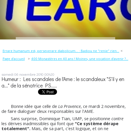
Errare humanum est, perseverare diabolicum... : Badiou ne "renie" rien...
Page d'accueil
400 Monastères en 40 ans ! Moines, une vocation d'avenir ?...
samedi 06
novembre 2010
00h20
Humeur : Les scandales de l'Ame : le scandaleux "S'il y en
a..." de la sénatrice PS.....
Bonne idée que celle de
La Provence
, ce mardi 2 novembre,
de faire dialoguer deux responsables sur l'AME.
Sans surprise, Dominique Tian, UMP, se positionne
contre
les dérives inadmissibles qui font que
"Ce système dérape
totalement".
Mais, de sa part, c'est logique, et on ne