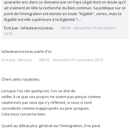
quarante ans dans ce domaine par un Pays Légal dont on doute qu'il
ait vraiment en tête la recherche du Bien commun. Sa politique sur ce
point de l'immigration est menée en toute "légalité", certes, mais la
légalité est-elle supérieure à la légitimité ?....
Écrit par :
lafautearousseau
08h45
-
dimanche 07
novembre
2010
lafautearousseau parle d'or.
Écrit par :
Mirouet
09h25
-
dimanche 07
novembre 2010
Chers amis royalistes,
Lorsque l'on cite quelqu'un, l'on se doit de
veiller à ce que ses propos ne soient pas perçus comme
cautionnés par ceux qui s'y réfèrent, si ceux-ci sont
considérés comme inappropriés ou pire cyniques.
Cela nous concerne bien.
Quant au débat plus général sur l'immigration, il ne peut