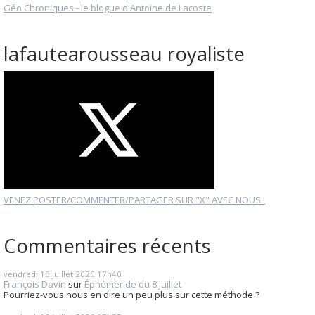
Géo Chroniques - le blogue d'Antoine de Lacoste
lafautearousseau royaliste
VENEZ POSTER/COMMENTER/PARTAGER SUR "X" AVEC NOUS !
Commentaires récents
vendredi 10
juillet 2026
17h40
François Davin
sur
Éphéméride du 8 juillet
Pourriez-vous nous en dire un peu plus sur cette méthode ?