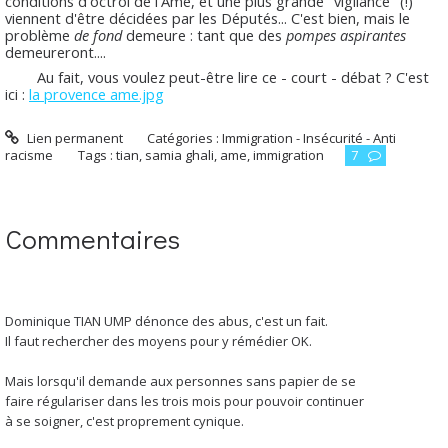
conditions d'octroi de l'Ame, et une plus grande "vigilance" (!)
viennent d'être décidées par les Députés... C'est bien, mais le
problème
de fond
demeure : tant que des
pompes aspirantes
demeureront....
Au fait, vous voulez peut-être lire ce - court - débat ? C'est
ici :
la provence ame.jpg
Lien permanent
Catégories :
Immigration - Insécurité - Anti
racisme
Tags :
tian
,
samia ghali
,
ame
,
immigration
7
Commentaires
Dominique TIAN UMP dénonce des abus, c'est un fait.
Il faut rechercher des moyens pour y rémédier OK.
Mais lorsqu'il demande aux personnes sans papier de se
faire régulariser dans les trois mois pour pouvoir continuer
à se soigner, c'est proprement cynique.