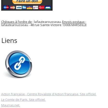
Chèques à l’ordre de
: lafautearousseau.
Envois postaux
:
lafautearousseau - 48 rue Sainte-Victoire 13006 MARSEILLE
Liens
Action française - Centre Royaliste d'Action française. Site officiel.
Le Comte de Paris. Site officiel.
Maurras.net.