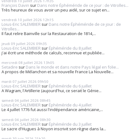
vendredi 10
juillet 2026
17h35
François Davin
sur
Dans notre Éphéméride de ce jour : de Vitrolles...
Très heureux de vous avoir un peu aidé, sur ce sujet en...
vendredi 10
juillet 2026
12h15
Loius-Eric SALEMBIER
sur
Dans notre Éphéméride de ce jour : de
Vitrolles...
Il faut relire Bainville sur la Restauration de 1814,...
jeudi 09
juillet 2026
09h35
Loius-Eric SALEMBIER
sur
Éphéméride du 8 juillet
j'ai écrit une méthode de calculs, reconnue et publiée...
mercredi 08
juillet 2026
13h05
Setadire
sur
Dans le monde et dans notre Pays légal en folie...
A propos de Mélanchon et sa nouvelle France La Nouvelle...
mardi 07
juillet 2026
09h50
Loius-Eric SALEMBIER
sur
Éphéméride du 6 juillet
A Wagram, l'Artillerie (aujourd'hui, ce serait le Génie...
samedi 04
juillet 2026
08h45
Loius-Eric SALEMBIER
sur
Éphéméride du 4 juillet
Le 4 juillet 1776 fut aussi l'indépendance américaine,...
samedi 04
juillet 2026
08h30
Loius-Eric SALEMBIER
sur
Éphéméride du 3 juillet
Le sacre d'Hugues à Noyon inscrivit son règne dans la...
mardi 30
juin 2026
21h20