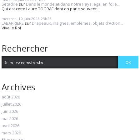
Setadire
sur
Dans le monde et dans notre Pays légal en folie...
Qui est cette Laure TOGRAF dont on parle souvent....
mercredi 10
juin 2026
23h25
LABARRIERE
sur
Drapeaux, insignes, emblèmes, objets d'Action...
Vive le Roi
Rechercher
Archives
août 2026
juillet 2026
juin 2026
mai 2026
avril 2026
mars 2026