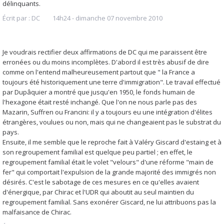
délinquants.
Écrit par :
DC
14h24
-
dimanche 07
novembre 2010
Je voudrais rectifier deux affirmations de DC qui me paraissent être
erronées ou du moins incomplètes. D'abord il est très abusif de dire
comme on l'entend malheureusement partout que " la France a
toujours été historiquement une terre d'immigration". Le travail effectué
par Dupâquier a montré que jusqu'en 1950, le fonds humain de
l'hexagone était resté inchangé. Que l'on ne nous parle pas des
Mazarin, Suffren ou Francini: il y a toujours eu une intégration d'élites
étrangères, voulues ou non, mais qui ne changeaient pas le substrat du
pays.
Ensuite, il me semble que le reproche fait à Valéry Giscard d'estaing et à
son regroupement familial est quelque peu partiel ; en effet, le
regroupement familial était le volet "velours" d'une réforme "main de
fer" qui comportait l'expulsion de la grande majorité des immigrés non
désirés. C'est le sabotage de ces mesures en ce qu'elles avaient
d'énergique, par Chirac et l'UDR qui aboutit au seul maintien du
regroupement familial. Sans exonérer Giscard, ne lui attribuons pas la
malfaisance de Chirac.