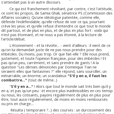
s'attendait pas à un autre discours.
Ce qui est franchement révoltant, par contre, c'est l'attitude,
ce sont les propos, de Samia Ghali, sénatrice PS (Commission des
Affaires sociales). Qu'une idéologue patentée, comme elle,
défende l'indéfendable; qu'elle refuse de voir ce qui, pourtant
crève les yeux; et qu'elle refuse d'entendre ce que tout le monde
dit partout, et de plus en plus, et de plus en plus fort : voilà qui
n'est pas étonnant, et ne nous a pas étonné, à la lecture de
l'article/débat.
L'étonnement - et la révolte... - vient d'ailleurs : il vient de ce
qu'on lui demandait juste de ne pas nous prendre pour des
imbéciles. Du moins, pas trop. Or que fait-elle ? Elle nous prend,
justement, et toute l'opinion française, pour des imbéciles ! Et
pas qu'un peu, carrément, et sans prendre de gants ! A la
question "Les dérives dénoncées par Dominique Tian ne
seraient-elles que fantasmes ?" elle répond, sans sourciller, un
inénarrable, un énorme, un scandaleux
"S'il y en a, il faut les
combattre..."
(tout de même...)
"
S'il y en a..."
! Alors que tout le monde sait très bien qu'il y
en a, et pas qu'un peu : et encore plus inadmissibles en ces temsp
ou nous, les cotisants, payons régulièrment de plus en plus pour
être, tout aussi régulièrement, de moins en moins remboursés
ou pris en charge....
Résulta ( temporaire ?...) des courses : un durcissement des