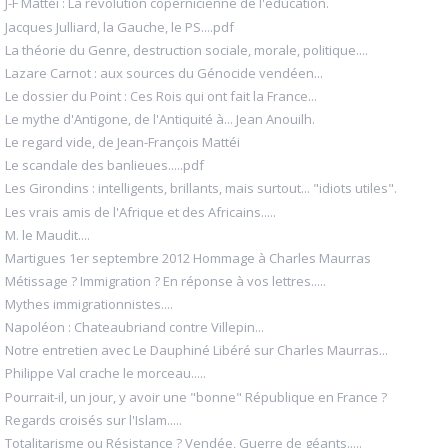
J-F Mattéi : La révolution copernicienne de l'education.
Jacques Julliard, la Gauche, le PS....pdf
La théorie du Genre, destruction sociale, morale, politique....
Lazare Carnot : aux sources du Génocide vendéen...
Le dossier du Point : Ces Rois qui ont fait la France...
Le mythe d'Antigone, de l'Antiquité à... Jean Anouilh.
Le regard vide, de Jean-François Mattéi
Le scandale des banlieues.....pdf
Les Girondins : intelligents, brillants, mais surtout... "idiots utiles".
Les vrais amis de l'Afrique et des Africains.....
M. le Maudit....
Martigues 1er septembre 2012 Hommage à Charles Maurras
Métissage ? Immigration ? En réponse à vos lettres.....
Mythes immigrationnistes....
Napoléon : Chateaubriand contre Villepin...
Notre entretien avec Le Dauphiné Libéré sur Charles Maurras...
Philippe Val crache le morceau.....
Pourrait-il, un jour, y avoir une "bonne" République en France ?
Regards croisés sur l'Islam.....
Totalitarisme ou Résistance ? Vendée, Guerre de géants.....