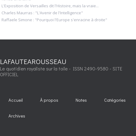
L'Exposition de Versailles dit l'Histoire, mais la vraie...
Charles Maurras : "L'Avenir de l'Intelligence"
Raffaele Simone : "Pourquoi l'Europe s'enracine à droite"
LAFAUTEAROUSSEAU
Le quotidien royaliste sur la toile - ISSN 2490-9580 - SITE
OFFICIEL
Accueil
À propos
Notes
Catégories
Archives