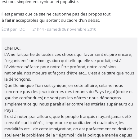
est tout simplement cynique et populiste.
Il est permis que ce site ne cautionne pas des propos tout
à fait inacceptables qui sortent du cadre d'un débat.
Écrit par :
DC
21h44
-
samedi 06
novembre 2010
Cher DC,
L'Ame fait partie de toutes ces choses qui favorisent et, pire encore,
"organisent" une immigration qui, telle qu'elle se produit, est à
l'évidence néfaste pour notre Être profond, notre cohésion
nationale, nos moeurs et façons d'être etc... C'est à ce tittre que nous
la dénonçons.
Que Dominqiue Tian soit cynique, en cette affaire, cela ne nous
concerne pas : les jeux internes des tenants du Pays Légal (droite et
gauche confondues) ne sont pas les nôtres : nous dénonçons
simplement ce qui nous paraît aller contre les intérêts supérieurs du
Pays....
Il est à noter, par ailleurs, que le peuple français n'ayant jamais été
consulté sur l'intérêt, l'importance quantitative et qualitative, les
modalités etc... de cette immigration, on est parfaitement en droit de
soulever le problème de la "légitimité" de la politique menée depuis