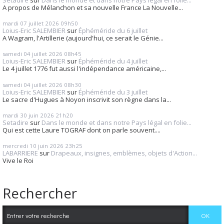
A propos de Mélanchon et sa nouvelle France La Nouvelle...
mardi 07
juillet 2026
09h50
Loius-Eric SALEMBIER
sur
Éphéméride du 6 juillet
A Wagram, l'Artillerie (aujourd'hui, ce serait le Génie...
samedi 04
juillet 2026
08h45
Loius-Eric SALEMBIER
sur
Éphéméride du 4 juillet
Le 4 juillet 1776 fut aussi l'indépendance américaine,...
samedi 04
juillet 2026
08h30
Loius-Eric SALEMBIER
sur
Éphéméride du 3 juillet
Le sacre d'Hugues à Noyon inscrivit son règne dans la...
mardi 30
juin 2026
21h20
Setadire
sur
Dans le monde et dans notre Pays légal en folie...
Qui est cette Laure TOGRAF dont on parle souvent....
mercredi 10
juin 2026
23h25
LABARRIERE
sur
Drapeaux, insignes, emblèmes, objets d'Action...
Vive le Roi
Rechercher