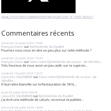
VENEZ POSTER/COMMENTER/PARTAGER SUR "X" AVEC NOUS !
Commentaires récents
vendredi 10
juillet 2026
17h40
François Davin
sur
Éphéméride du 8 juillet
Pourriez-vous nous en dire un peu plus sur cette méthode ?
vendredi 10
juillet 2026
17h35
François Davin
sur
Dans notre Éphéméride de ce jour : de Vitrolles...
Très heureux de vous avoir un peu aidé, sur ce sujet en...
vendredi 10
juillet 2026
12h15
Loius-Eric SALEMBIER
sur
Dans notre Éphéméride de ce jour : de
Vitrolles...
Il faut relire Bainville sur la Restauration de 1814,...
jeudi 09
juillet 2026
09h35
Loius-Eric SALEMBIER
sur
Éphéméride du 8 juillet
j'ai écrit une méthode de calculs, reconnue et publiée...
mercredi 08
juillet 2026
13h05
Setadire
sur
Dans le monde et dans notre Pays légal en folie...