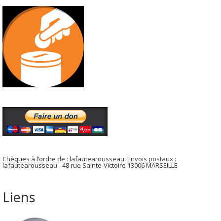
Chèques à l’ordre de
: lafautearousseau.
Envois postaux
:
lafautearousseau - 48 rue Sainte-Victoire 13006 MARSEILLE
Liens