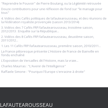
"Reprendre le Pouvoir" de Pierre Boutang, ou la Légitimité retrouvée
Douze contributions pour une réflexion de fond sur "le mariage pour
tous"
4. Vidéos des Cafés politiques de lafautearousseau, et des réunions de
la Fédération royaliste provençale (saison 2013/2014)
3. Vidéos des 7 Cafés FRP/lafautearousseau, troisième saison,
2012/2013 : Enquête sur la République...
2. Vidéos des 8 Cafés FRP/lafautearousseau, deuxième saison,
2011/2012...
1. Les 11 Cafés FRP/lafautearousseau, première saison, 2010/2011...
La France pittoresque présente L'Histoire de France de Bainville en
fondu enchaîné
L'Exposition de Versailles dit l'Histoire, mais la vraie...
Charles Maurras : "L'Avenir de l'Intelligence"
Raffaele Simone : "Pourquoi l'Europe s'enracine à droite"
LAFAUTEAROUSSEAU