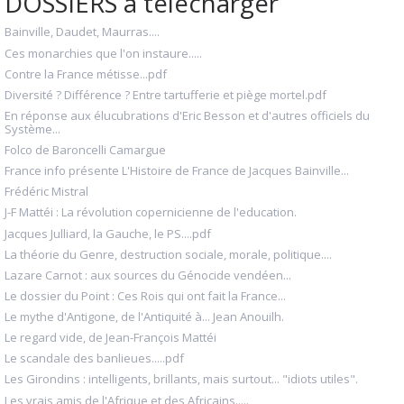
DOSSIERS à télécharger
Bainville, Daudet, Maurras....
Ces monarchies que l'on instaure.....
Contre la France métisse...pdf
Diversité ? Différence ? Entre tartufferie et piège mortel.pdf
En réponse aux élucubrations d'Eric Besson et d'autres officiels du
Système...
Folco de Baroncelli Camargue
France info présente L'Histoire de France de Jacques Bainville...
Frédéric Mistral
J-F Mattéi : La révolution copernicienne de l'education.
Jacques Julliard, la Gauche, le PS....pdf
La théorie du Genre, destruction sociale, morale, politique....
Lazare Carnot : aux sources du Génocide vendéen...
Le dossier du Point : Ces Rois qui ont fait la France...
Le mythe d'Antigone, de l'Antiquité à... Jean Anouilh.
Le regard vide, de Jean-François Mattéi
Le scandale des banlieues.....pdf
Les Girondins : intelligents, brillants, mais surtout... "idiots utiles".
Les vrais amis de l'Afrique et des Africains.....