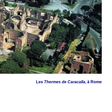
Les
Thermes de Caracalla
, à Rome