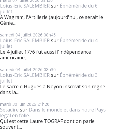
mardi 07
juillet 2026
09h50
Loius-Eric SALEMBIER
sur
Éphéméride du 6
juillet
A Wagram, l'Artillerie (aujourd'hui, ce serait le
Génie...
samedi 04
juillet 2026
08h45
Loius-Eric SALEMBIER
sur
Éphéméride du 4
juillet
Le 4 juillet 1776 fut aussi l'indépendance
américaine,...
samedi 04
juillet 2026
08h30
Loius-Eric SALEMBIER
sur
Éphéméride du 3
juillet
Le sacre d'Hugues à Noyon inscrivit son règne
dans la...
mardi 30
juin 2026
21h20
Setadire
sur
Dans le monde et dans notre Pays
légal en folie...
Qui est cette Laure TOGRAF dont on parle
souvent....