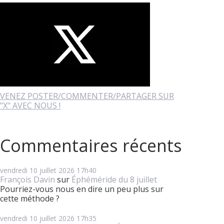
VENEZ POSTER/COMMENTER/PARTAGER SUR
"X" AVEC NOUS !
Commentaires récents
vendredi 10
juillet 2026
17h40
François Davin
sur
Éphéméride du 8 juillet
Pourriez-vous nous en dire un peu plus sur
cette méthode ?
vendredi 10
juillet 2026
17h35