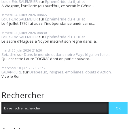
Loius-Eric SALEMBIER
sur
Éphéméride du 6 juillet
A Wagram, l'Artillerie (aujourd'hui, ce serait le Génie...
samedi 04
juillet 2026
08h45
Loius-Eric SALEMBIER
sur
Éphéméride du 4 juillet
Le 4 juillet 1776 fut aussi l'indépendance américaine,...
samedi 04
juillet 2026
08h30
Loius-Eric SALEMBIER
sur
Éphéméride du 3 juillet
Le sacre d'Hugues à Noyon inscrivit son règne dans la...
mardi 30
juin 2026
21h20
Setadire
sur
Dans le monde et dans notre Pays légal en folie...
Qui est cette Laure TOGRAF dont on parle souvent....
mercredi 10
juin 2026
23h25
LABARRIERE
sur
Drapeaux, insignes, emblèmes, objets d'Action...
Vive le Roi
Rechercher