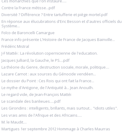
Ces monarchies que l'on instaure.....
Contre la France métisse...pdf
Diversité ? Différence ? Entre tartufferie et piège mortel.pdf
En réponse aux élucubrations d'Eric Besson et d'autres officiels du
Système...
Folco de Baroncelli Camargue
France info présente L'Histoire de France de Jacques Bainville...
Frédéric Mistral
J-F Mattéi : La révolution copernicienne de l'education.
Jacques Julliard, la Gauche, le PS....pdf
La théorie du Genre, destruction sociale, morale, politique....
Lazare Carnot : aux sources du Génocide vendéen...
Le dossier du Point : Ces Rois qui ont fait la France...
Le mythe d'Antigone, de l'Antiquité à... Jean Anouilh.
Le regard vide, de Jean-François Mattéi
Le scandale des banlieues.....pdf
Les Girondins : intelligents, brillants, mais surtout... "idiots utiles".
Les vrais amis de l'Afrique et des Africains.....
M. le Maudit....
Martigues 1er septembre 2012 Hommage à Charles Maurras