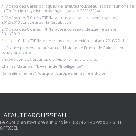
4. Vidéos des Cafés politiques de lafautearousseau, et des réunions de
la Fédération royaliste provençale (saison 2013/2014)
3. Vidéos des 7 Cafés FRP/lafautearousseau, troisième saison,
2012/2013 : Enquête sur la République...
2. Vidéos des 8 Cafés FRP/lafautearousseau, deuxième saison,
2011/2012...
1. Les 11 Cafés FRP/lafautearousseau, première saison, 2010/2011...
La France pittoresque présente L'Histoire de France de Bainville en
fondu enchaîné
L'Exposition de Versailles dit l'Histoire, mais la vraie...
Charles Maurras : "L'Avenir de l'Intelligence"
Raffaele Simone : "Pourquoi l'Europe s'enracine à droite"
LAFAUTEAROUSSEAU
Le quotidien royaliste sur la toile - ISSN 2490-9580 - SITE
OFFICIEL