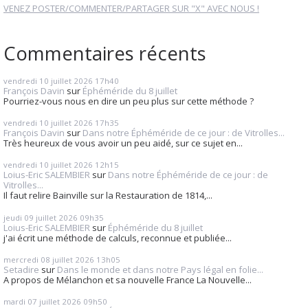
VENEZ POSTER/COMMENTER/PARTAGER SUR "X" AVEC NOUS !
Commentaires récents
vendredi 10
juillet 2026
17h40
François Davin
sur
Éphéméride du 8 juillet
Pourriez-vous nous en dire un peu plus sur cette méthode ?
vendredi 10
juillet 2026
17h35
François Davin
sur
Dans notre Éphéméride de ce jour : de Vitrolles...
Très heureux de vous avoir un peu aidé, sur ce sujet en...
vendredi 10
juillet 2026
12h15
Loius-Eric SALEMBIER
sur
Dans notre Éphéméride de ce jour : de
Vitrolles...
Il faut relire Bainville sur la Restauration de 1814,...
jeudi 09
juillet 2026
09h35
Loius-Eric SALEMBIER
sur
Éphéméride du 8 juillet
j'ai écrit une méthode de calculs, reconnue et publiée...
mercredi 08
juillet 2026
13h05
Setadire
sur
Dans le monde et dans notre Pays légal en folie...
A propos de Mélanchon et sa nouvelle France La Nouvelle...
mardi 07
juillet 2026
09h50