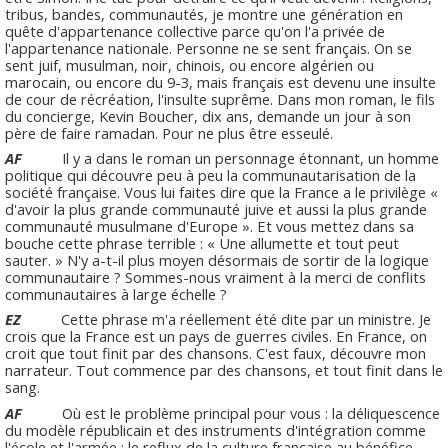
tribus, bandes, communautés, je montre une génération en
quête d'appartenance collective parce qu'on l'a privée de
l'appartenance nationale. Personne ne se sent français. On se
sent juif, musulman, noir, chinois, ou encore algérien ou
marocain, ou encore du 9-3, mais français est devenu une insulte
de cour de récréation, l'insulte suprême. Dans mon roman, le fils
du concierge, Kevin Boucher, dix ans, demande un jour à son
père de faire ramadan. Pour ne plus être esseulé.
AF
Il y a dans le roman un personnage étonnant, un homme
politique qui découvre peu à peu la communautarisation de la
société française. Vous lui faites dire que la France a le privilège «
d'avoir la plus grande communauté juive et aussi la plus grande
communauté musulmane d'Europe ». Et vous mettez dans sa
bouche cette phrase terrible : « Une allumette et tout peut
sauter. » N'y a-t-il plus moyen désormais de sortir de la logique
communautaire ? Sommes-nous vraiment à la merci de conflits
communautaires à large échelle ?
EZ
Cette phrase m'a réellement été dite par un ministre. Je
crois que la France est un pays de guerres civiles. En France, on
croit que tout finit par des chansons. C'est faux, découvre mon
narrateur. Tout commence par des chansons, et tout finit dans le
sang.
AF
Où est le problème principal pour vous : la déliquescence
du modèle républicain et des instruments d'intégration comme
l'école et l'armée ; le reflux de la culture française au bénéfice