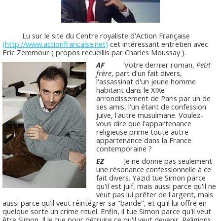
Lu sur le site du Centre royaliste d'Action Française
(http://www.actionfrancaise.net)
cet intéressant entretien avec
Eric Zemmour ( propos recueillis par Charles Moussay ).
AF
Votre dernier roman,
Petit
frère
, part d'un fait divers,
l'assassinat d'un jeune homme
habitant dans le XIXe
arrondissement de Paris par un de
ses amis, l'un étant de confession
juive, l'autre musulmane. Voulez-
vous dire que l'appartenance
religieuse prime toute autre
appartenance dans la France
contemporaine ?
EZ
Je ne donne pas seulement
une résonance confessionnelle à ce
fait divers. Yazid tue Simon parce
qu'il est juif, mais aussi parce qu'il ne
veut pas lui prêter de l'argent, mais
aussi parce qu'il veut réintégrer sa "bande", et qu'il lui offre en
quelque sorte un crime rituel. Enfin, il tue Simon parce qu'il veut
être Simon. Il le tue pour détruire ce qu'il veut devenir. Religions,