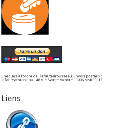
Chèques à l’ordre de
: lafautearousseau.
Envois postaux
:
lafautearousseau - 48 rue Sainte-Victoire 13006 MARSEILLE
Liens