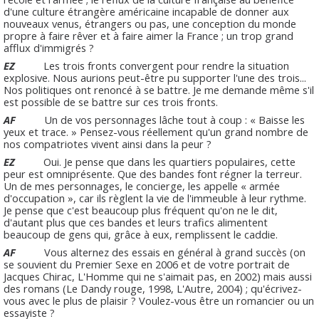
d'une culture étrangère américaine incapable de donner aux
nouveaux venus, étrangers ou pas, une conception du monde
propre à faire rêver et à faire aimer la France ; un trop grand
afflux d'immigrés ?
EZ
Les trois fronts convergent pour rendre la situation
explosive. Nous aurions peut-être pu supporter l'une des trois...
Nos politiques ont renoncé à se battre. Je me demande même s'il
est possible de se battre sur ces trois fronts.
AF
Un de vos personnages lâche tout à coup : « Baisse les
yeux et trace. » Pensez-vous réellement qu'un grand nombre de
nos compatriotes vivent ainsi dans la peur ?
EZ
Oui. Je pense que dans les quartiers populaires, cette
peur est omniprésente. Que des bandes font régner la terreur.
Un de mes personnages, le concierge, les appelle « armée
d'occupation », car ils règlent la vie de l'immeuble à leur rythme.
Je pense que c'est beaucoup plus fréquent qu'on ne le dit,
d'autant plus que ces bandes et leurs trafics alimentent
beaucoup de gens qui, grâce à eux, remplissent le caddie.
AF
Vous alternez des essais en général à grand succès (on
se souvient du Premier Sexe en 2006 et de votre portrait de
Jacques Chirac, L'Homme qui ne s'aimait pas, en 2002) mais aussi
des romans (Le Dandy rouge, 1998, L'Autre, 2004) ; qu'écrivez-
vous avec le plus de plaisir ? Voulez-vous être un romancier ou un
essayiste ?