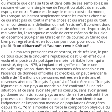
qui n'existe que dans sa tête et dans celle de ses semblables; un
racisme virtuel, une simple vue de l'esprit ou plutôt du mauvais
esprit, car notre France est le pays le moins raciste du monde,
les Français souhaitant simplement rester les maîtres chez eux,
ce qui n'est pas du tout la même chose et qui n'est pas du tout,
on en conviendra, la définition du mot "racisme"!. Il convient donc
d'arracher le masque des tartuffes et de dénoncer l'hypocrisie, la
mauvaise foi, l'escroquerie morale de cette création de la Halde
en décembre 2004 par un Chirac en fin de course; un Chirac que
bien peu regrettent, et en tout cas pas nous: pour nous, c'est
plutôt
"bon débarras!"
et
"au non-revoir Chirac!".
Ce mauvais président est et restera, et de très loin, le pire
de tous ceux de la cinquième république: c'est lui en effet qui a
voulu et imposé cette politique insensée -véritable folie- qui a
consisté, depuis 1975, à implanter et greffer de force une
nouvelle population, dans des proportions déraisonnables: en
l'absence de données officielles et crédibles, on peut avancer le
chiffre de 10 millions de personnes entrées en trente ans et
devenues ainsi des "français légaux" à défaut d'être des "français
légitimes": aucun pays au monde n'a été confronté à une telle
situation, et ce sans avoir été jamais consulté, sans avoir jamais
pu donner son avis; aucun pays au monde n'a été confronté à ce
processus de dépossession de son sol et de son identité par
l'adjonction et l'imposition massive de populations étrangères:
depuis 1975,
"on"
a modifié de force la composition physique du
Peuple, que l'on a sommé de tout accepter et de ne surtout rien