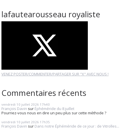
lafautearousseau royaliste
VENEZ POSTER/COMMENTER/PARTAGER SUR "X" AVEC NOUS !
Commentaires récents
vendredi 10
juillet 2026
17h40
François Davin
sur
Éphéméride du 8 juillet
Pourriez-vous nous en dire un peu plus sur cette méthode ?
vendredi 10
juillet 2026
17h35
François Davin
sur
Dans notre Éphéméride de ce jour : de Vitrolles...