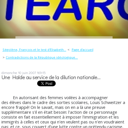
Ségolène, François et le test d'Elisabeth...
Page d'accueil
Contradictions de la République idéologique...
dimanche 10
juin 2007
16h15
Une Halde au service de la dilution nationale...
En autorisant des femmes voilées à accompagner
des élèves dans le cadre des sorties scolaires, Louis Schweitzer a
encore frappé! On le savait, mais on en a là une preuve
supplémentaire s'il en était besoin: l'action de ce personnage
consiste en fait essentiellement à imposer l'immigration et les
immigrés à celles et ceux qui n'en veulent pas ou n'en voudraient
pas; et ce, sous couvert d'une lutte contre un prétendu racisme,