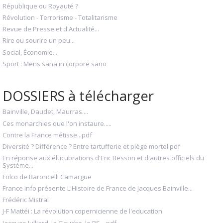
République ou Royauté ?
Révolution - Terrorisme - Totalitarisme
Revue de Presse et d'Actualité...
Rire ou sourire un peu...
Social, Économie...
Sport : Mens sana in corpore sano
DOSSIERS à télécharger
Bainville, Daudet, Maurras....
Ces monarchies que l'on instaure.....
Contre la France métisse...pdf
Diversité ? Différence ? Entre tartufferie et piège mortel.pdf
En réponse aux élucubrations d'Eric Besson et d'autres officiels du
Système...
Folco de Baroncelli Camargue
France info présente L'Histoire de France de Jacques Bainville...
Frédéric Mistral
J-F Mattéi : La révolution copernicienne de l'education.
Jacques Julliard, la Gauche, le PS....pdf