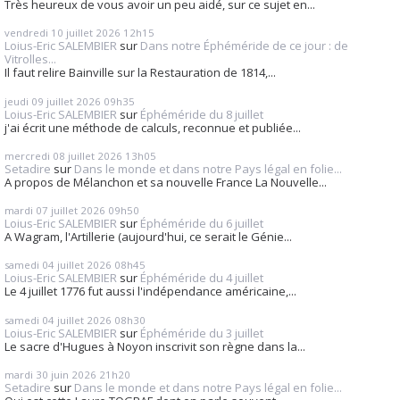
Très heureux de vous avoir un peu aidé, sur ce sujet en...
vendredi 10
juillet 2026
12h15
Loius-Eric SALEMBIER
sur
Dans notre Éphéméride de ce jour : de
Vitrolles...
Il faut relire Bainville sur la Restauration de 1814,...
jeudi 09
juillet 2026
09h35
Loius-Eric SALEMBIER
sur
Éphéméride du 8 juillet
j'ai écrit une méthode de calculs, reconnue et publiée...
mercredi 08
juillet 2026
13h05
Setadire
sur
Dans le monde et dans notre Pays légal en folie...
A propos de Mélanchon et sa nouvelle France La Nouvelle...
mardi 07
juillet 2026
09h50
Loius-Eric SALEMBIER
sur
Éphéméride du 6 juillet
A Wagram, l'Artillerie (aujourd'hui, ce serait le Génie...
samedi 04
juillet 2026
08h45
Loius-Eric SALEMBIER
sur
Éphéméride du 4 juillet
Le 4 juillet 1776 fut aussi l'indépendance américaine,...
samedi 04
juillet 2026
08h30
Loius-Eric SALEMBIER
sur
Éphéméride du 3 juillet
Le sacre d'Hugues à Noyon inscrivit son règne dans la...
mardi 30
juin 2026
21h20
Setadire
sur
Dans le monde et dans notre Pays légal en folie...