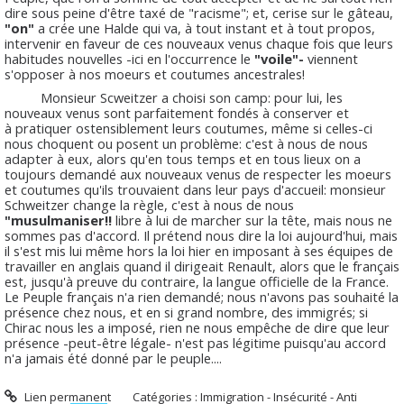
dire sous peine d'être taxé de "racisme"; et, cerise sur le gâteau,
"on"
a crée une Halde qui va, à tout instant et à tout propos,
intervenir en faveur de ces nouveaux venus chaque fois que leurs
habitudes nouvelles -ici en l'occurrence le
"voile"-
viennent
s'opposer à nos moeurs et coutumes ancestrales!
Monsieur Scweitzer a choisi son camp: pour lui, les
nouveaux venus sont parfaitement fondés à conserver et
à pratiquer ostensiblement leurs coutumes, même si celles-ci
nous choquent ou posent un problème: c'est à nous de nous
adapter à eux, alors qu'en tous temps et en tous lieux on a
toujours demandé aux nouveaux venus de respecter les moeurs
et coutumes qu'ils trouvaient dans leur pays d'accueil: monsieur
Schweitzer change la règle, c'est à nous de nous
"musulmaniser!!
libre à lui de marcher sur la tête, mais nous ne
sommes pas d'accord. Il prétend nous dire la loi aujourd'hui, mais
il s'est mis lui même hors la loi hier en imposant à ses équipes de
travailler en anglais quand il dirigeait Renault, alors que le français
est, jusqu'à preuve du contraire, la langue officielle de la France.
Le Peuple français n'a rien demandé; nous n'avons pas souhaité la
présence chez nous, et en si grand nombre, des immigrés; si
Chirac nous les a imposé, rien ne nous empêche de dire que leur
présence -peut-être légale- n'est pas légitime puisqu'au accord
n'a jamais été donné par le peuple....
Lien permanent
Catégories :
Immigration - Insécurité - Anti