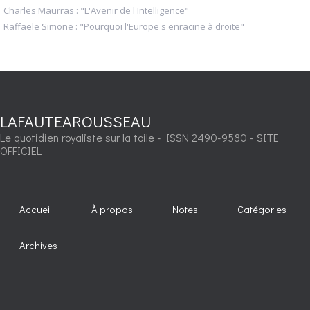
Charles Maurras : "L'Avenir de l'Intelligence"
Raffaele Simone : "Pourquoi l'Europe s'enracine à droite"
LAFAUTEAROUSSEAU
Le quotidien royaliste sur la toile - ISSN 2490-9580 - SITE
OFFICIEL
Accueil
À propos
Notes
Catégories
Archives