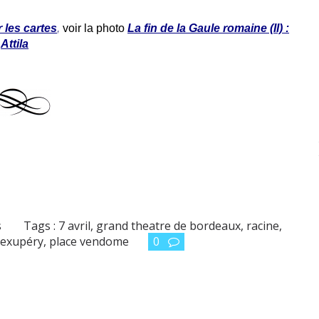
 les cartes
,
voir la photo
La fin de la Gaule romaine (II) :
Attila
s
Tags :
7 avril
,
grand theatre de bordeaux
,
racine
,
 exupéry
,
place vendome
0