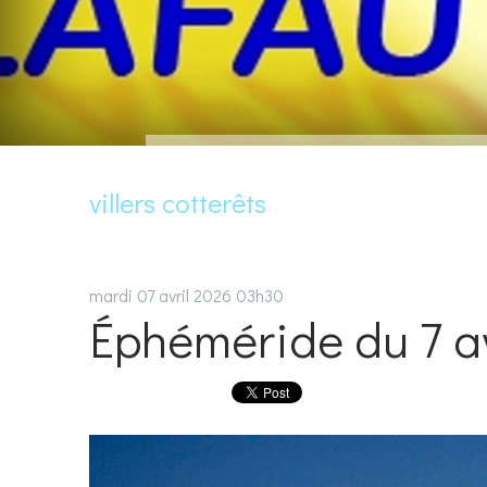
villers cotterêts
mardi 07
avril 2026
03h30
Éphéméride du 7 av