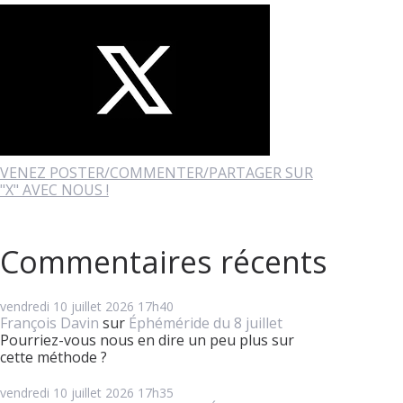
VENEZ POSTER/COMMENTER/PARTAGER SUR
"X" AVEC NOUS !
Commentaires récents
vendredi 10
juillet 2026
17h40
François Davin
sur
Éphéméride du 8 juillet
Pourriez-vous nous en dire un peu plus sur
cette méthode ?
vendredi 10
juillet 2026
17h35