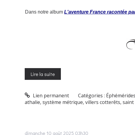
Dans notre album
L'aventure France racontée par
Lire la suite
Lien permanent
Catégories :
Éphéméride
athalie
,
système métrique
,
villers cotterêts
,
saint
dimanche 10
août 2025
03h30