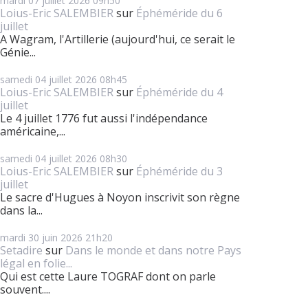
mardi 07
juillet 2026
09h50
Loius-Eric SALEMBIER
sur
Éphéméride du 6
juillet
A Wagram, l'Artillerie (aujourd'hui, ce serait le
Génie...
samedi 04
juillet 2026
08h45
Loius-Eric SALEMBIER
sur
Éphéméride du 4
juillet
Le 4 juillet 1776 fut aussi l'indépendance
américaine,...
samedi 04
juillet 2026
08h30
Loius-Eric SALEMBIER
sur
Éphéméride du 3
juillet
Le sacre d'Hugues à Noyon inscrivit son règne
dans la...
mardi 30
juin 2026
21h20
Setadire
sur
Dans le monde et dans notre Pays
légal en folie...
Qui est cette Laure TOGRAF dont on parle
souvent....