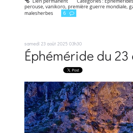
Lien permanent
Catégories :
Éphéméride
perouse
,
vanikoro
,
première guerre mondiale
,
g
malesherbes
6
samedi 23
août 2025
03h30
Éphéméride du 23 