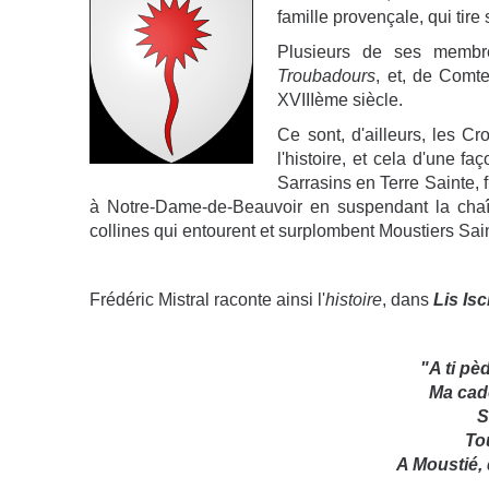
famille provençale, qui tire
Plusieurs de ses membre
Troubadours
, et, de Comte
XVIIIème siècle.
Ce sont, d'ailleurs, les C
l'histoire, et cela d'une faç
Sarrasins en Terre Sainte, f
à Notre-Dame-de-Beauvoir en suspendant la chaî
collines qui entourent et surplombent Moustiers Sai
Frédéric Mistral raconte ainsi l'
histoire
, dans
Lis Is
"A ti pèd
Ma cad
S
To
A Moustié, 