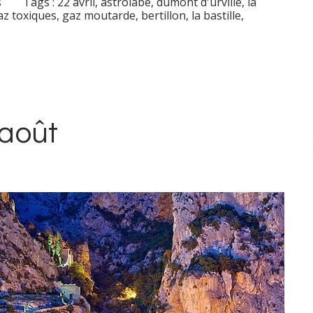
s
Tags :
22 avril
,
astrolabe
,
dumont d'urville
,
la
az toxiques
,
gaz moutarde
,
bertillon
,
la bastille
,
août