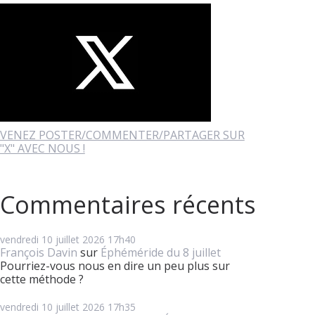
VENEZ POSTER/COMMENTER/PARTAGER SUR
"X" AVEC NOUS !
Commentaires récents
vendredi 10
juillet 2026
17h40
François Davin
sur
Éphéméride du 8 juillet
Pourriez-vous nous en dire un peu plus sur
cette méthode ?
vendredi 10
juillet 2026
17h35