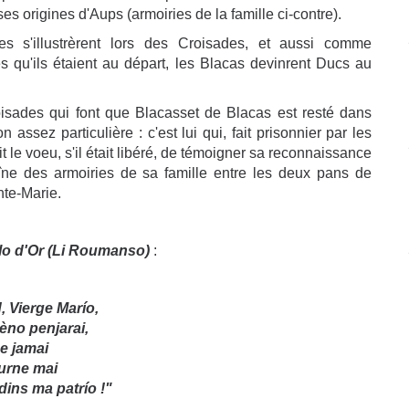
 ses origines d'Aups (armoiries de la famille ci-contre).
s s'illustrèrent lors des Croisades, et aussi comme
s qu'ils étaient au départ, les Blacas devinrent Ducs au
roisades qui font que Blacasset de Blacas est resté dans
on assez particulière : c'est lui qui, fait prisonnier par les
it le voeu, s'il était libéré, de témoigner sa reconnaissance
ne des armoiries de sa famille entre les deux pans de
nte-Marie.
clo d'Or (Li Roumanso)
:
, Vierge Marío,
èno penjarai,
e jamai
urne mai
dins ma patrío !"