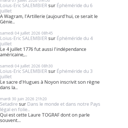
mardi 07
juillet 2026
09h50
Loius-Eric SALEMBIER
sur
Éphéméride du 6
juillet
A Wagram, l'Artillerie (aujourd'hui, ce serait le
Génie...
samedi 04
juillet 2026
08h45
Loius-Eric SALEMBIER
sur
Éphéméride du 4
juillet
Le 4 juillet 1776 fut aussi l'indépendance
américaine,...
samedi 04
juillet 2026
08h30
Loius-Eric SALEMBIER
sur
Éphéméride du 3
juillet
Le sacre d'Hugues à Noyon inscrivit son règne
dans la...
mardi 30
juin 2026
21h20
Setadire
sur
Dans le monde et dans notre Pays
légal en folie...
Qui est cette Laure TOGRAF dont on parle
souvent....