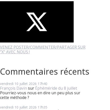
VENEZ POSTER/COMMENTER/PARTAGER SUR
"X" AVEC NOUS !
Commentaires récents
vendredi 10
juillet 2026
17h40
François Davin
sur
Éphéméride du 8 juillet
Pourriez-vous nous en dire un peu plus sur
cette méthode ?
vendredi 10
juillet 2026
17h35