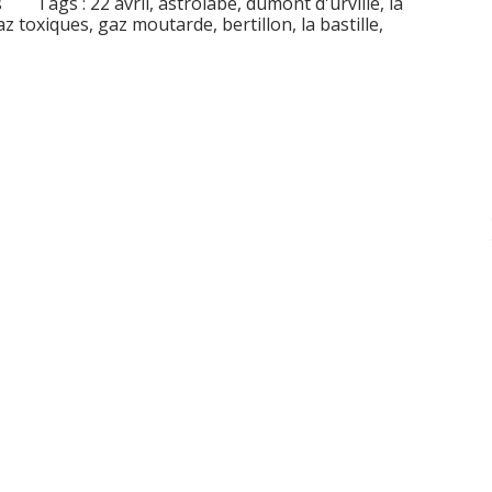
s
Tags :
22 avril
,
astrolabe
,
dumont d'urville
,
la
az toxiques
,
gaz moutarde
,
bertillon
,
la bastille
,