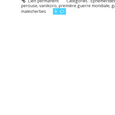
Lien permanent
Catégories :
Éphéméride
perouse
,
vanikoro
,
première guerre mondiale
,
g
malesherbes
6