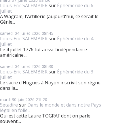
mardi 07
juillet 2026
09h50
Loius-Eric SALEMBIER
sur
Éphéméride du 6
juillet
A Wagram, l'Artillerie (aujourd'hui, ce serait le
Génie...
samedi 04
juillet 2026
08h45
Loius-Eric SALEMBIER
sur
Éphéméride du 4
juillet
Le 4 juillet 1776 fut aussi l'indépendance
américaine,...
samedi 04
juillet 2026
08h30
Loius-Eric SALEMBIER
sur
Éphéméride du 3
juillet
Le sacre d'Hugues à Noyon inscrivit son règne
dans la...
mardi 30
juin 2026
21h20
Setadire
sur
Dans le monde et dans notre Pays
légal en folie...
Qui est cette Laure TOGRAF dont on parle
souvent....