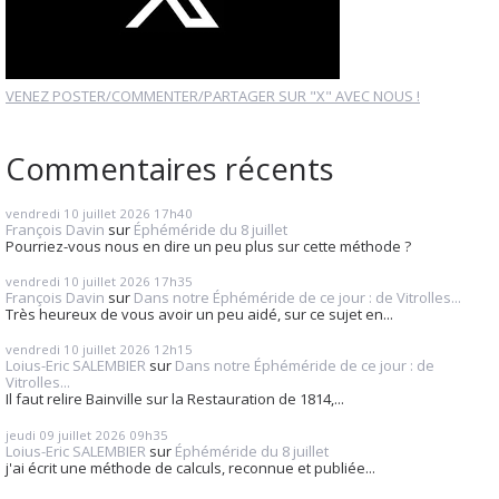
VENEZ POSTER/COMMENTER/PARTAGER SUR "X" AVEC NOUS !
Commentaires récents
vendredi 10
juillet 2026
17h40
François Davin
sur
Éphéméride du 8 juillet
Pourriez-vous nous en dire un peu plus sur cette méthode ?
vendredi 10
juillet 2026
17h35
François Davin
sur
Dans notre Éphéméride de ce jour : de Vitrolles...
Très heureux de vous avoir un peu aidé, sur ce sujet en...
vendredi 10
juillet 2026
12h15
Loius-Eric SALEMBIER
sur
Dans notre Éphéméride de ce jour : de
Vitrolles...
Il faut relire Bainville sur la Restauration de 1814,...
jeudi 09
juillet 2026
09h35
Loius-Eric SALEMBIER
sur
Éphéméride du 8 juillet
j'ai écrit une méthode de calculs, reconnue et publiée...