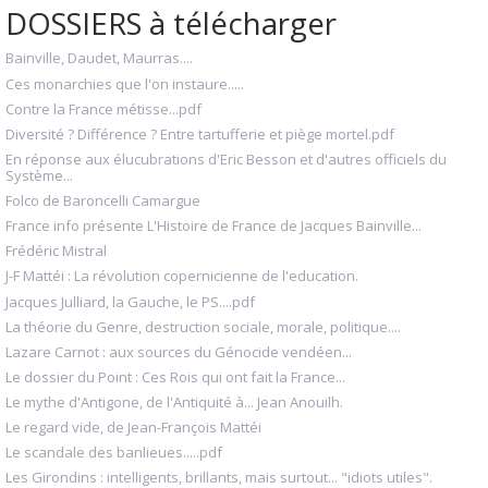
DOSSIERS à télécharger
Bainville, Daudet, Maurras....
Ces monarchies que l'on instaure.....
Contre la France métisse...pdf
Diversité ? Différence ? Entre tartufferie et piège mortel.pdf
En réponse aux élucubrations d'Eric Besson et d'autres officiels du
Système...
Folco de Baroncelli Camargue
France info présente L'Histoire de France de Jacques Bainville...
Frédéric Mistral
J-F Mattéi : La révolution copernicienne de l'education.
Jacques Julliard, la Gauche, le PS....pdf
La théorie du Genre, destruction sociale, morale, politique....
Lazare Carnot : aux sources du Génocide vendéen...
Le dossier du Point : Ces Rois qui ont fait la France...
Le mythe d'Antigone, de l'Antiquité à... Jean Anouilh.
Le regard vide, de Jean-François Mattéi
Le scandale des banlieues.....pdf
Les Girondins : intelligents, brillants, mais surtout... "idiots utiles".