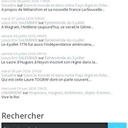
mercredi 08
juillet 2026
13h05
Setadire
sur
Dans le monde et dans notre Pays légal en folie...
A propos de Mélanchon et sa nouvelle France La Nouvelle...
mardi 07
juillet 2026
09h50
Loius-Eric SALEMBIER
sur
Éphéméride du 6 juillet
A Wagram, l'Artillerie (aujourd'hui, ce serait le Génie...
samedi 04
juillet 2026
08h45
Loius-Eric SALEMBIER
sur
Éphéméride du 4 juillet
Le 4 juillet 1776 fut aussi l'indépendance américaine,...
samedi 04
juillet 2026
08h30
Loius-Eric SALEMBIER
sur
Éphéméride du 3 juillet
Le sacre d'Hugues à Noyon inscrivit son règne dans la...
mardi 30
juin 2026
21h20
Setadire
sur
Dans le monde et dans notre Pays légal en folie...
Qui est cette Laure TOGRAF dont on parle souvent....
mercredi 10
juin 2026
23h25
LABARRIERE
sur
Drapeaux, insignes, emblèmes, objets d'Action...
Vive le Roi
Rechercher