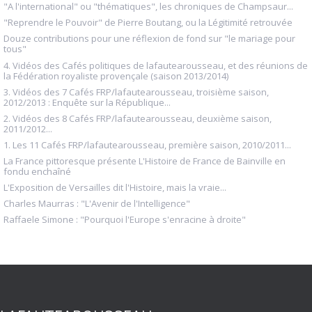
"A l'international" ou "thématiques", les chroniques de Champsaur...
"Reprendre le Pouvoir" de Pierre Boutang, ou la Légitimité retrouvée
Douze contributions pour une réflexion de fond sur "le mariage pour
tous"
4. Vidéos des Cafés politiques de lafautearousseau, et des réunions de
la Fédération royaliste provençale (saison 2013/2014)
3. Vidéos des 7 Cafés FRP/lafautearousseau, troisième saison,
2012/2013 : Enquête sur la République...
2. Vidéos des 8 Cafés FRP/lafautearousseau, deuxième saison,
2011/2012...
1. Les 11 Cafés FRP/lafautearousseau, première saison, 2010/2011...
La France pittoresque présente L'Histoire de France de Bainville en
fondu enchaîné
L'Exposition de Versailles dit l'Histoire, mais la vraie...
Charles Maurras : "L'Avenir de l'Intelligence"
Raffaele Simone : "Pourquoi l'Europe s'enracine à droite"