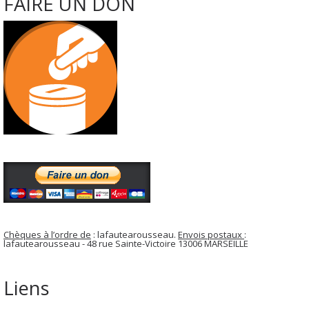
FAIRE UN DON
Chèques à l’ordre de
: lafautearousseau.
Envois postaux
:
lafautearousseau - 48 rue Sainte-Victoire 13006 MARSEILLE
Liens