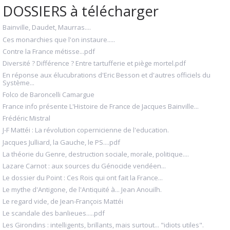
DOSSIERS à télécharger
Bainville, Daudet, Maurras....
Ces monarchies que l'on instaure.....
Contre la France métisse...pdf
Diversité ? Différence ? Entre tartufferie et piège mortel.pdf
En réponse aux élucubrations d'Eric Besson et d'autres officiels du
Système...
Folco de Baroncelli Camargue
France info présente L'Histoire de France de Jacques Bainville...
Frédéric Mistral
J-F Mattéi : La révolution copernicienne de l'education.
Jacques Julliard, la Gauche, le PS....pdf
La théorie du Genre, destruction sociale, morale, politique....
Lazare Carnot : aux sources du Génocide vendéen...
Le dossier du Point : Ces Rois qui ont fait la France...
Le mythe d'Antigone, de l'Antiquité à... Jean Anouilh.
Le regard vide, de Jean-François Mattéi
Le scandale des banlieues.....pdf
Les Girondins : intelligents, brillants, mais surtout... "idiots utiles".