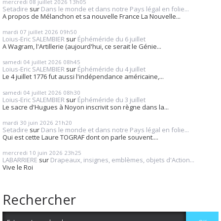
mercredi 08
juillet 2026
13h05
Setadire
sur
Dans le monde et dans notre Pays légal en folie...
A propos de Mélanchon et sa nouvelle France La Nouvelle...
mardi 07
juillet 2026
09h50
Loius-Eric SALEMBIER
sur
Éphéméride du 6 juillet
A Wagram, l'Artillerie (aujourd'hui, ce serait le Génie...
samedi 04
juillet 2026
08h45
Loius-Eric SALEMBIER
sur
Éphéméride du 4 juillet
Le 4 juillet 1776 fut aussi l'indépendance américaine,...
samedi 04
juillet 2026
08h30
Loius-Eric SALEMBIER
sur
Éphéméride du 3 juillet
Le sacre d'Hugues à Noyon inscrivit son règne dans la...
mardi 30
juin 2026
21h20
Setadire
sur
Dans le monde et dans notre Pays légal en folie...
Qui est cette Laure TOGRAF dont on parle souvent....
mercredi 10
juin 2026
23h25
LABARRIERE
sur
Drapeaux, insignes, emblèmes, objets d'Action...
Vive le Roi
Rechercher