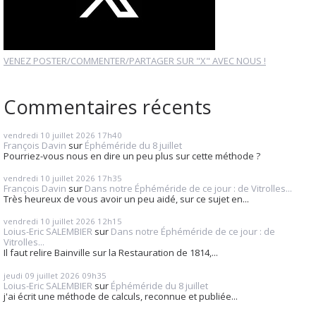
VENEZ POSTER/COMMENTER/PARTAGER SUR "X" AVEC NOUS !
Commentaires récents
vendredi 10
juillet 2026
17h40
François Davin
sur
Éphéméride du 8 juillet
Pourriez-vous nous en dire un peu plus sur cette méthode ?
vendredi 10
juillet 2026
17h35
François Davin
sur
Dans notre Éphéméride de ce jour : de Vitrolles...
Très heureux de vous avoir un peu aidé, sur ce sujet en...
vendredi 10
juillet 2026
12h15
Loius-Eric SALEMBIER
sur
Dans notre Éphéméride de ce jour : de
Vitrolles...
Il faut relire Bainville sur la Restauration de 1814,...
jeudi 09
juillet 2026
09h35
Loius-Eric SALEMBIER
sur
Éphéméride du 8 juillet
j'ai écrit une méthode de calculs, reconnue et publiée...