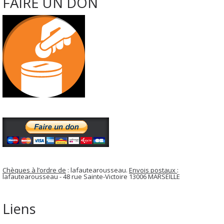
FAIRE UN DON
Chèques à l’ordre de
: lafautearousseau.
Envois postaux
:
lafautearousseau - 48 rue Sainte-Victoire 13006 MARSEILLE
Liens