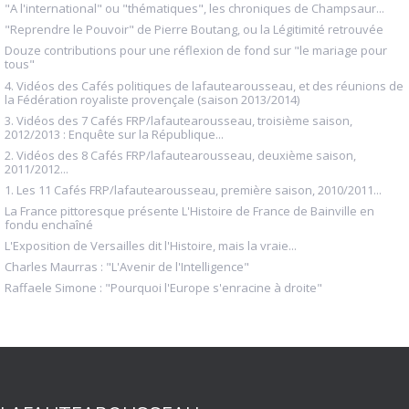
"A l'international" ou "thématiques", les chroniques de Champsaur...
"Reprendre le Pouvoir" de Pierre Boutang, ou la Légitimité retrouvée
Douze contributions pour une réflexion de fond sur "le mariage pour
tous"
4. Vidéos des Cafés politiques de lafautearousseau, et des réunions de
la Fédération royaliste provençale (saison 2013/2014)
3. Vidéos des 7 Cafés FRP/lafautearousseau, troisième saison,
2012/2013 : Enquête sur la République...
2. Vidéos des 8 Cafés FRP/lafautearousseau, deuxième saison,
2011/2012...
1. Les 11 Cafés FRP/lafautearousseau, première saison, 2010/2011...
La France pittoresque présente L'Histoire de France de Bainville en
fondu enchaîné
L'Exposition de Versailles dit l'Histoire, mais la vraie...
Charles Maurras : "L'Avenir de l'Intelligence"
Raffaele Simone : "Pourquoi l'Europe s'enracine à droite"