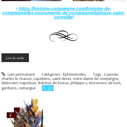
• https://histoire-compiegne.com/histoire-de-
compiegne/les-monuments-de-compiegne/labbaye-saint-
corneille/
Lire la suite
Lien permanent
Catégories :
Éphémérides
Tags :
2 janvier
,
charles le chauve
,
capetiens
,
saint denis
,
notre-dame de compiègne
,
delessert
,
napoleon
,
thérèse de lisieux
,
philippe v
,
teisserenc de bort
,
gardians
,
camargue
0