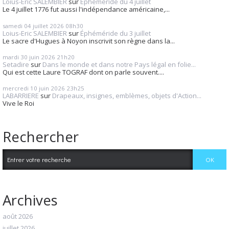
Loius-Eric SALEMBIER
sur
Éphéméride du 4 juillet
Le 4 juillet 1776 fut aussi l'indépendance américaine,...
samedi 04
juillet 2026
08h30
Loius-Eric SALEMBIER
sur
Éphéméride du 3 juillet
Le sacre d'Hugues à Noyon inscrivit son règne dans la...
mardi 30
juin 2026
21h20
Setadire
sur
Dans le monde et dans notre Pays légal en folie...
Qui est cette Laure TOGRAF dont on parle souvent....
mercredi 10
juin 2026
23h25
LABARRIERE
sur
Drapeaux, insignes, emblèmes, objets d'Action...
Vive le Roi
Rechercher
Archives
août 2026
juillet 2026