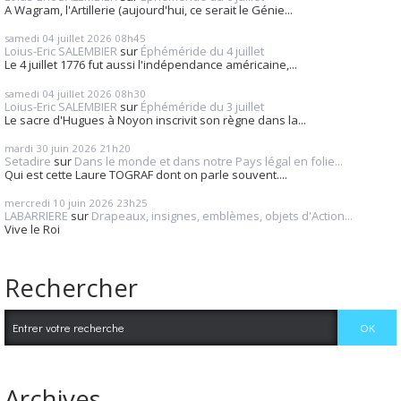
A Wagram, l'Artillerie (aujourd'hui, ce serait le Génie...
samedi 04
juillet 2026
08h45
Loius-Eric SALEMBIER
sur
Éphéméride du 4 juillet
Le 4 juillet 1776 fut aussi l'indépendance américaine,...
samedi 04
juillet 2026
08h30
Loius-Eric SALEMBIER
sur
Éphéméride du 3 juillet
Le sacre d'Hugues à Noyon inscrivit son règne dans la...
mardi 30
juin 2026
21h20
Setadire
sur
Dans le monde et dans notre Pays légal en folie...
Qui est cette Laure TOGRAF dont on parle souvent....
mercredi 10
juin 2026
23h25
LABARRIERE
sur
Drapeaux, insignes, emblèmes, objets d'Action...
Vive le Roi
Rechercher
Archives