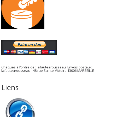
Chèques à l’ordre de
: lafautearousseau.
Envois postaux
:
lafautearousseau - 48 rue Sainte-Victoire 13006 MARSEILLE
Liens