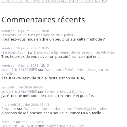
VENEZ POSTER/COMMENTER/PARTAGER SUR "X" AVEC NOUS !
Commentaires récents
vendredi 10
juillet 2026
17h40
François Davin
sur
Éphéméride du 8 juillet
Pourriez-vous nous en dire un peu plus sur cette méthode ?
vendredi 10
juillet 2026
17h35
François Davin
sur
Dans notre Éphéméride de ce jour : de Vitrolles...
Très heureux de vous avoir un peu aidé, sur ce sujet en...
vendredi 10
juillet 2026
12h15
Loius-Eric SALEMBIER
sur
Dans notre Éphéméride de ce jour : de
Vitrolles...
Il faut relire Bainville sur la Restauration de 1814,...
jeudi 09
juillet 2026
09h35
Loius-Eric SALEMBIER
sur
Éphéméride du 8 juillet
j'ai écrit une méthode de calculs, reconnue et publiée...
mercredi 08
juillet 2026
13h05
Setadire
sur
Dans le monde et dans notre Pays légal en folie...
A propos de Mélanchon et sa nouvelle France La Nouvelle...
mardi 07
juillet 2026
09h50
Loius-Eric SALEMBIER
sur
Éphéméride du 6 juillet