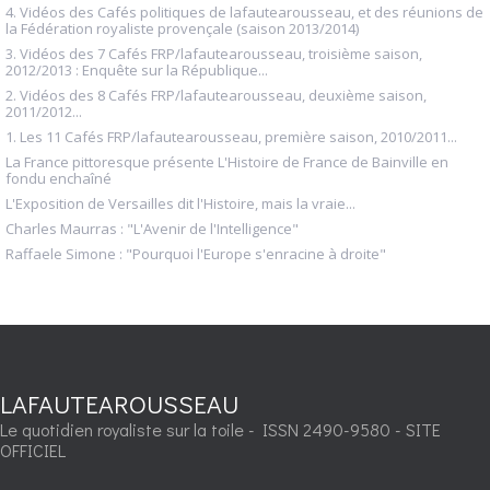
4. Vidéos des Cafés politiques de lafautearousseau, et des réunions de
la Fédération royaliste provençale (saison 2013/2014)
3. Vidéos des 7 Cafés FRP/lafautearousseau, troisième saison,
2012/2013 : Enquête sur la République...
2. Vidéos des 8 Cafés FRP/lafautearousseau, deuxième saison,
2011/2012...
1. Les 11 Cafés FRP/lafautearousseau, première saison, 2010/2011...
La France pittoresque présente L'Histoire de France de Bainville en
fondu enchaîné
L'Exposition de Versailles dit l'Histoire, mais la vraie...
Charles Maurras : "L'Avenir de l'Intelligence"
Raffaele Simone : "Pourquoi l'Europe s'enracine à droite"
LAFAUTEAROUSSEAU
Le quotidien royaliste sur la toile - ISSN 2490-9580 - SITE
OFFICIEL