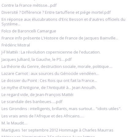
Contre la France métisse...pdf
Diversité ? Différence ? Entre tartufferie et piège mortel.pdf
En réponse aux élucubrations d'Eric Besson et d'autres officiels du
Système...
Folco de Baroncelli Camargue
France info présente L'Histoire de France de Jacques Bainville...
Frédéric Mistral
J-F Mattéi : La révolution copernicienne de l'education.
Jacques Julliard, la Gauche, le PS....pdf
La théorie du Genre, destruction sociale, morale, politique....
Lazare Carnot : aux sources du Génocide vendéen...
Le dossier du Point : Ces Rois qui ont fait la France...
Le mythe d'Antigone, de l'Antiquité à... Jean Anouilh.
Le regard vide, de Jean-François Mattéi
Le scandale des banlieues.....pdf
Les Girondins : intelligents, brillants, mais surtout... "idiots utiles".
Les vrais amis de l'Afrique et des Africains.....
M. le Maudit....
Martigues 1er septembre 2012 Hommage à Charles Maurras
Métissage ? Immigration ? En réponse à vos lettres.....