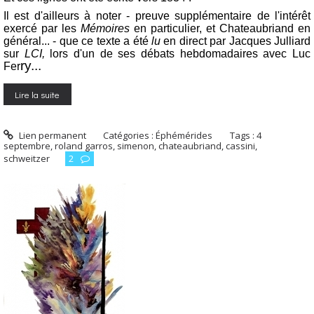
Il est d'ailleurs à noter - preuve supplémentaire de l'intérêt
exercé par les
Mémoires
en particulier, et Chateaubriand en
général... - que ce texte a été
lu
en direct par Jacques Julliard
sur
LCI,
lors d'un de ses débats hebdomadaires avec Luc
ry...
Fer
Lire la suite
Lien permanent
Catégories :
Éphémérides
Tags :
4
septembre
,
roland garros
,
simenon
,
chateaubriand
,
cassini
,
schweitzer
2