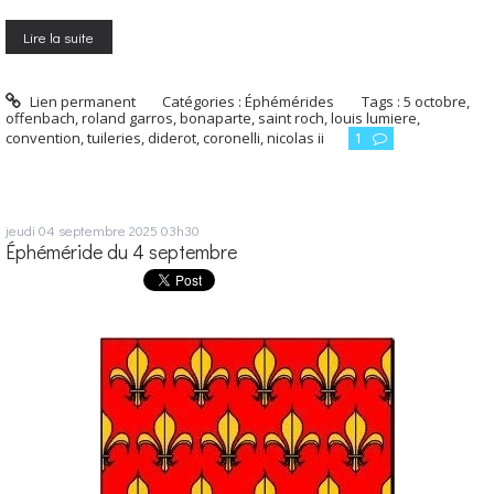
Lire la suite
Lien permanent
Catégories :
Éphémérides
Tags :
5 octobre
,
offenbach
,
roland garros
,
bonaparte
,
saint roch
,
louis lumiere
,
convention
,
tuileries
,
diderot
,
coronelli
,
nicolas ii
1
jeudi 04
septembre 2025
03h30
Éphéméride du 4 septembre