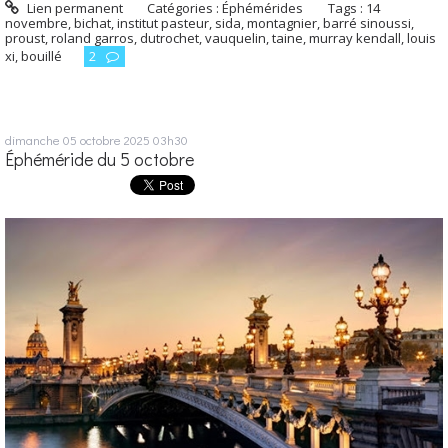
Lien permanent
Catégories :
Éphémérides
Tags :
14
novembre
,
bichat
,
institut pasteur
,
sida
,
montagnier
,
barré sinoussi
,
proust
,
roland garros
,
dutrochet
,
vauquelin
,
taine
,
murray kendall
,
louis
xi
,
bouillé
2
dimanche 05
octobre 2025
03h30
Éphéméride du 5 octobre