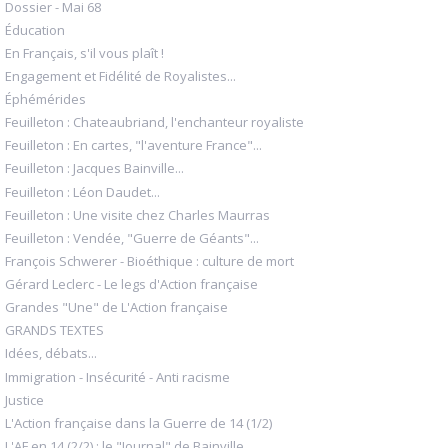
Dossier - Mai 68
Éducation
En Français, s'il vous plaît !
Engagement et Fidélité de Royalistes...
Éphémérides
Feuilleton : Chateaubriand, l'enchanteur royaliste
Feuilleton : En cartes, "l'aventure France"...
Feuilleton : Jacques Bainville...
Feuilleton : Léon Daudet...
Feuilleton : Une visite chez Charles Maurras
Feuilleton : Vendée, "Guerre de Géants"...
François Schwerer - Bioéthique : culture de mort
Gérard Leclerc - Le legs d'Action française
Grandes "Une" de L'Action française
GRANDS TEXTES
Idées, débats...
Immigration - Insécurité - Anti racisme
Justice
L'Action française dans la Guerre de 14 (1/2)
L'AF en 14 (2/2) : le "Journal" de Bainville