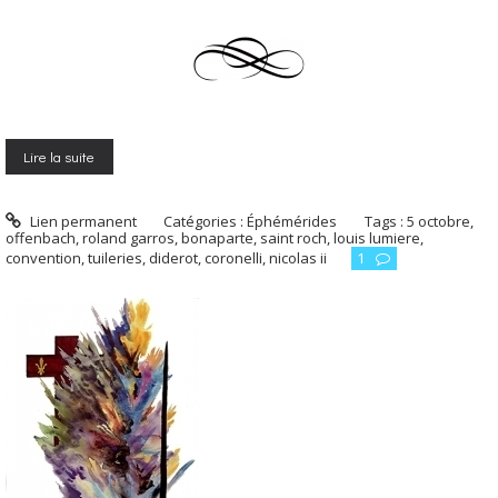
Lire la suite
Lien permanent
Catégories :
Éphémérides
Tags :
5 octobre
,
offenbach
,
roland garros
,
bonaparte
,
saint roch
,
louis lumiere
,
convention
,
tuileries
,
diderot
,
coronelli
,
nicolas ii
1