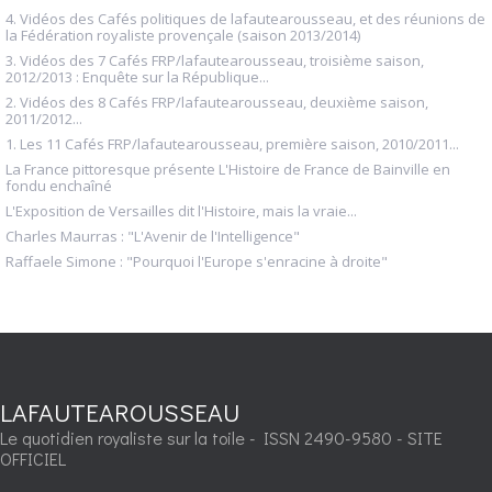
4. Vidéos des Cafés politiques de lafautearousseau, et des réunions de
la Fédération royaliste provençale (saison 2013/2014)
3. Vidéos des 7 Cafés FRP/lafautearousseau, troisième saison,
2012/2013 : Enquête sur la République...
2. Vidéos des 8 Cafés FRP/lafautearousseau, deuxième saison,
2011/2012...
1. Les 11 Cafés FRP/lafautearousseau, première saison, 2010/2011...
La France pittoresque présente L'Histoire de France de Bainville en
fondu enchaîné
L'Exposition de Versailles dit l'Histoire, mais la vraie...
Charles Maurras : "L'Avenir de l'Intelligence"
Raffaele Simone : "Pourquoi l'Europe s'enracine à droite"
LAFAUTEAROUSSEAU
Le quotidien royaliste sur la toile - ISSN 2490-9580 - SITE
OFFICIEL