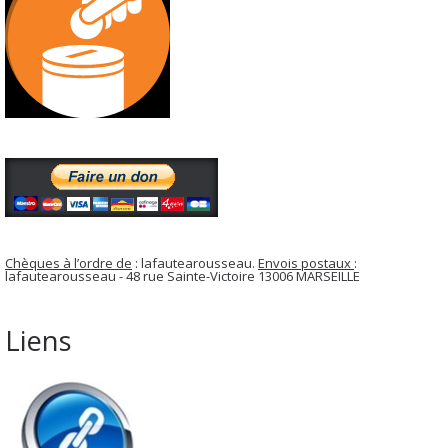
Chèques à l’ordre de
: lafautearousseau.
Envois postaux
:
lafautearousseau - 48 rue Sainte-Victoire 13006 MARSEILLE
Liens