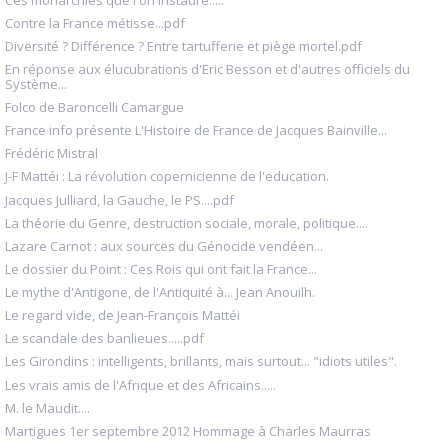
Contre la France métisse...pdf
Diversité ? Différence ? Entre tartufferie et piège mortel.pdf
En réponse aux élucubrations d'Eric Besson et d'autres officiels du
Système...
Folco de Baroncelli Camargue
France info présente L'Histoire de France de Jacques Bainville...
Frédéric Mistral
J-F Mattéi : La révolution copernicienne de l'education.
Jacques Julliard, la Gauche, le PS....pdf
La théorie du Genre, destruction sociale, morale, politique....
Lazare Carnot : aux sources du Génocide vendéen...
Le dossier du Point : Ces Rois qui ont fait la France...
Le mythe d'Antigone, de l'Antiquité à... Jean Anouilh.
Le regard vide, de Jean-François Mattéi
Le scandale des banlieues.....pdf
Les Girondins : intelligents, brillants, mais surtout... "idiots utiles".
Les vrais amis de l'Afrique et des Africains.....
M. le Maudit....
Martigues 1er septembre 2012 Hommage à Charles Maurras