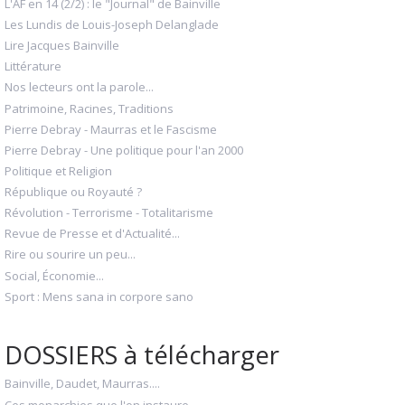
L'AF en 14 (2/2) : le "Journal" de Bainville
Les Lundis de Louis-Joseph Delanglade
Lire Jacques Bainville
Littérature
Nos lecteurs ont la parole...
Patrimoine, Racines, Traditions
Pierre Debray - Maurras et le Fascisme
Pierre Debray - Une politique pour l'an 2000
Politique et Religion
République ou Royauté ?
Révolution - Terrorisme - Totalitarisme
Revue de Presse et d'Actualité...
Rire ou sourire un peu...
Social, Économie...
Sport : Mens sana in corpore sano
DOSSIERS à télécharger
Bainville, Daudet, Maurras....
Ces monarchies que l'on instaure.....