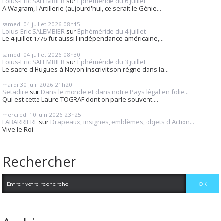
Loius-Eric SALEMBIER
sur
Éphéméride du 6 juillet
A Wagram, l'Artillerie (aujourd'hui, ce serait le Génie...
samedi 04
juillet 2026
08h45
Loius-Eric SALEMBIER
sur
Éphéméride du 4 juillet
Le 4 juillet 1776 fut aussi l'indépendance américaine,...
samedi 04
juillet 2026
08h30
Loius-Eric SALEMBIER
sur
Éphéméride du 3 juillet
Le sacre d'Hugues à Noyon inscrivit son règne dans la...
mardi 30
juin 2026
21h20
Setadire
sur
Dans le monde et dans notre Pays légal en folie...
Qui est cette Laure TOGRAF dont on parle souvent....
mercredi 10
juin 2026
23h25
LABARRIERE
sur
Drapeaux, insignes, emblèmes, objets d'Action...
Vive le Roi
Rechercher