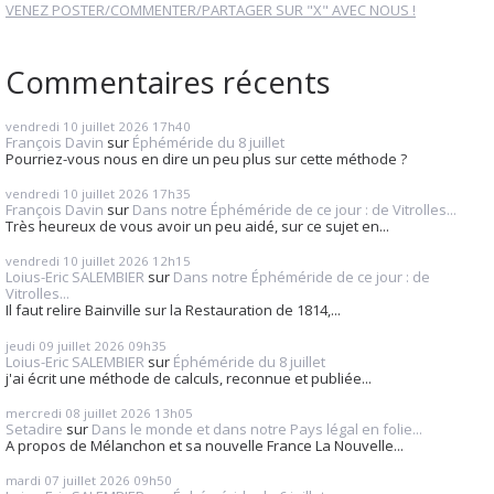
VENEZ POSTER/COMMENTER/PARTAGER SUR "X" AVEC NOUS !
Commentaires récents
vendredi 10
juillet 2026
17h40
François Davin
sur
Éphéméride du 8 juillet
Pourriez-vous nous en dire un peu plus sur cette méthode ?
vendredi 10
juillet 2026
17h35
François Davin
sur
Dans notre Éphéméride de ce jour : de Vitrolles...
Très heureux de vous avoir un peu aidé, sur ce sujet en...
vendredi 10
juillet 2026
12h15
Loius-Eric SALEMBIER
sur
Dans notre Éphéméride de ce jour : de
Vitrolles...
Il faut relire Bainville sur la Restauration de 1814,...
jeudi 09
juillet 2026
09h35
Loius-Eric SALEMBIER
sur
Éphéméride du 8 juillet
j'ai écrit une méthode de calculs, reconnue et publiée...
mercredi 08
juillet 2026
13h05
Setadire
sur
Dans le monde et dans notre Pays légal en folie...
A propos de Mélanchon et sa nouvelle France La Nouvelle...
mardi 07
juillet 2026
09h50