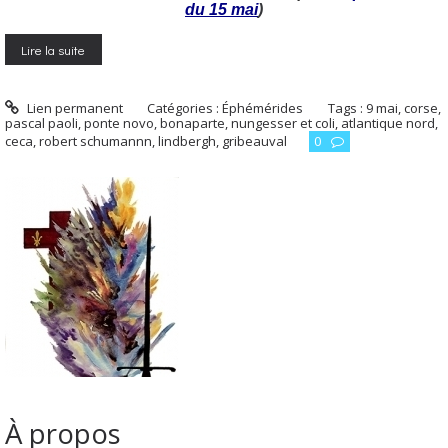
du 15 mai
)
Lire la suite
Lien permanent
Catégories :
Éphémérides
Tags :
9 mai
,
corse
,
pascal paoli
,
ponte novo
,
bonaparte
,
nungesser et coli
,
atlantique nord
,
ceca
,
robert schumannn
,
lindbergh
,
gribeauval
0
À propos