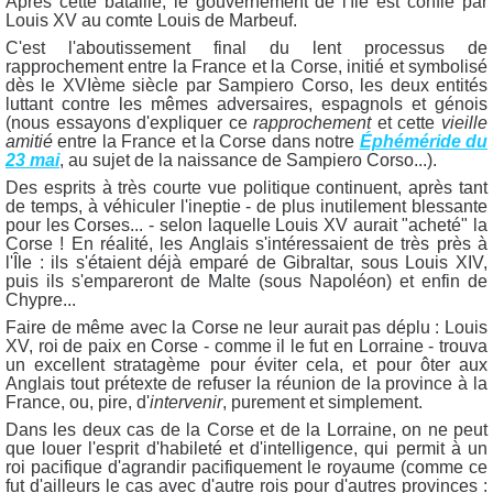
Après cette bataille, le gouvernement de l'île est confié par
Louis XV au comte Louis de Marbeuf.
C'est l'aboutissement final du lent processus de
rapprochement entre la France et la Corse, initié et symbolisé
dès le XVIème siècle par Sampiero Corso, les deux entités
luttant contre les mêmes adversaires, espagnols et génois
(nous essayons d'expliquer ce
rapprochement
et cette
vieille
amitié
entre la France et la Corse dans notre
Éphéméride du
23 mai
, au sujet de la naissance de Sampiero Corso...).
Des esprits à très courte vue politique continuent, après tant
de temps, à véhiculer l'ineptie - de plus inutilement blessante
pour les Corses... - selon laquelle Louis XV aurait "acheté" la
Corse ! En réalité, les Anglais s'intéressaient de très près à
l'Île : ils s'étaient déjà emparé de Gibraltar, sous Louis XIV,
puis ils s'empareront de Malte (sous Napoléon) et enfin de
Chypre...
Faire de même avec la Corse ne leur aurait pas déplu : Louis
XV, roi de paix en Corse - comme il le fut en Lorraine - trouva
un excellent stratagème pour éviter cela, et pour ôter aux
Anglais tout prétexte de refuser la réunion de la province à la
France, ou, pire, d'
intervenir
, purement et simplement.
Dans les deux cas de la Corse et de la Lorraine, on ne peut
que louer l'esprit d'habileté et d'intelligence, qui permit à un
roi pacifique d'agrandir pacifiquement le royaume (comme ce
fut d'ailleurs le cas avec d'autre rois pour d'autres provinces :