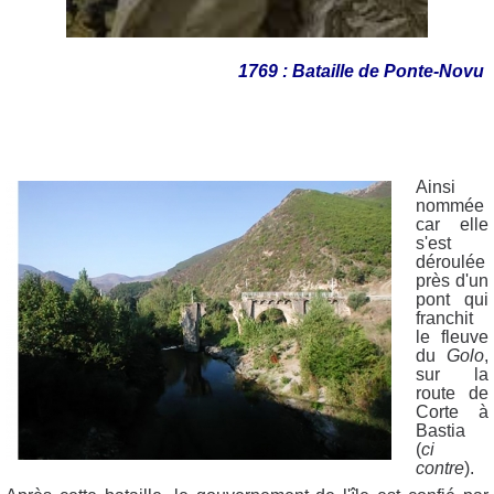
1769 : Bataille de Ponte-Novu
Ainsi
nommée
car elle
s'est
déroulée
près d'un
pont qui
franchit
le fleuve
du
Golo
,
sur la
route de
Corte à
Bastia
(
ci
contre
).