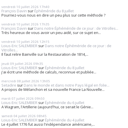
vendredi 10
juillet 2026
17h40
François Davin
sur
Éphéméride du 8 juillet
Pourriez-vous nous en dire un peu plus sur cette méthode ?
vendredi 10
juillet 2026
17h35
François Davin
sur
Dans notre Éphéméride de ce jour : de Vitrolles...
Très heureux de vous avoir un peu aidé, sur ce sujet en...
vendredi 10
juillet 2026
12h15
Loius-Eric SALEMBIER
sur
Dans notre Éphéméride de ce jour : de
Vitrolles...
Il faut relire Bainville sur la Restauration de 1814,...
jeudi 09
juillet 2026
09h35
Loius-Eric SALEMBIER
sur
Éphéméride du 8 juillet
j'ai écrit une méthode de calculs, reconnue et publiée...
mercredi 08
juillet 2026
13h05
Setadire
sur
Dans le monde et dans notre Pays légal en folie...
A propos de Mélanchon et sa nouvelle France La Nouvelle...
mardi 07
juillet 2026
09h50
Loius-Eric SALEMBIER
sur
Éphéméride du 6 juillet
A Wagram, l'Artillerie (aujourd'hui, ce serait le Génie...
samedi 04
juillet 2026
08h45
Loius-Eric SALEMBIER
sur
Éphéméride du 4 juillet
Le 4 juillet 1776 fut aussi l'indépendance américaine,...