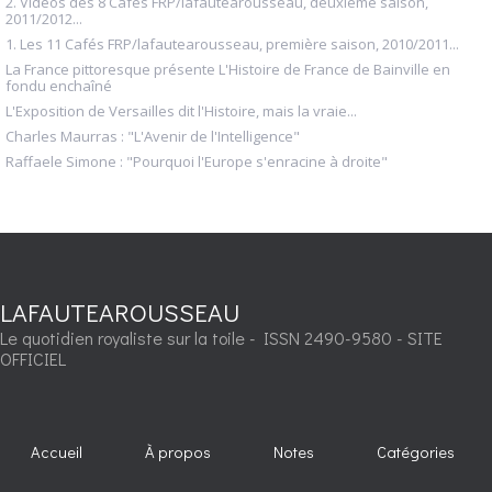
2. Vidéos des 8 Cafés FRP/lafautearousseau, deuxième saison,
2011/2012...
1. Les 11 Cafés FRP/lafautearousseau, première saison, 2010/2011...
La France pittoresque présente L'Histoire de France de Bainville en
fondu enchaîné
L'Exposition de Versailles dit l'Histoire, mais la vraie...
Charles Maurras : "L'Avenir de l'Intelligence"
Raffaele Simone : "Pourquoi l'Europe s'enracine à droite"
LAFAUTEAROUSSEAU
Le quotidien royaliste sur la toile - ISSN 2490-9580 - SITE
OFFICIEL
Accueil
À propos
Notes
Catégories