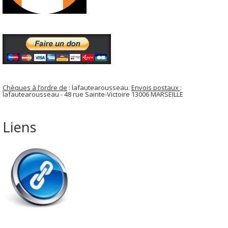
Chèques à l’ordre de
: lafautearousseau.
Envois postaux
:
lafautearousseau - 48 rue Sainte-Victoire 13006 MARSEILLE
Liens