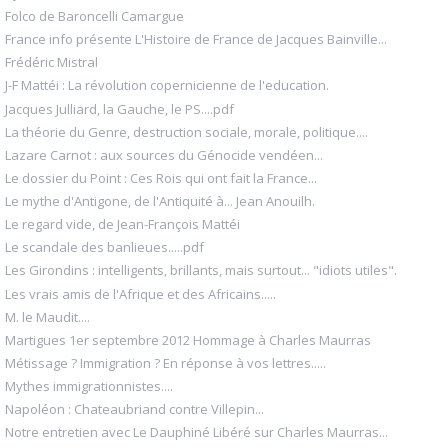
Folco de Baroncelli Camargue
France info présente L'Histoire de France de Jacques Bainville...
Frédéric Mistral
J-F Mattéi : La révolution copernicienne de l'education.
Jacques Julliard, la Gauche, le PS....pdf
La théorie du Genre, destruction sociale, morale, politique....
Lazare Carnot : aux sources du Génocide vendéen...
Le dossier du Point : Ces Rois qui ont fait la France...
Le mythe d'Antigone, de l'Antiquité à... Jean Anouilh.
Le regard vide, de Jean-François Mattéi
Le scandale des banlieues.....pdf
Les Girondins : intelligents, brillants, mais surtout... "idiots utiles".
Les vrais amis de l'Afrique et des Africains.....
M. le Maudit....
Martigues 1er septembre 2012 Hommage à Charles Maurras
Métissage ? Immigration ? En réponse à vos lettres.....
Mythes immigrationnistes....
Napoléon : Chateaubriand contre Villepin...
Notre entretien avec Le Dauphiné Libéré sur Charles Maurras...