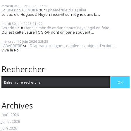
samedi 04
juillet 2026
08h30
Loius-Eric SALEMBIER
sur
Éphéméride du 3 juillet
Le sacre d'Hugues à Noyon inscrivit son règne dans la...
mardi 30
juin 2026
21h20
Setadire
sur
Dans le monde et dans notre Pays légal en folie...
Qui est cette Laure TOGRAF dont on parle souvent....
mercredi 10
juin 2026
23h25
LABARRIERE
sur
Drapeaux, insignes, emblèmes, objets d'Action...
Vive le Roi
Rechercher
Archives
août 2026
juillet 2026
juin 2026