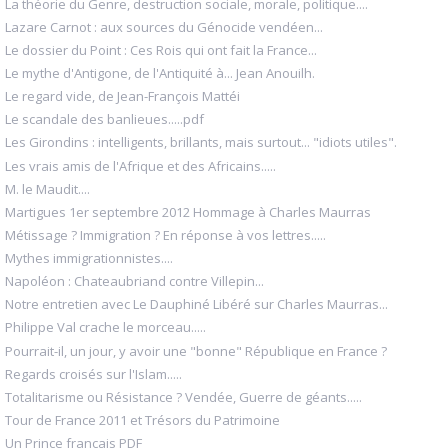
La théorie du Genre, destruction sociale, morale, politique....
Lazare Carnot : aux sources du Génocide vendéen...
Le dossier du Point : Ces Rois qui ont fait la France...
Le mythe d'Antigone, de l'Antiquité à... Jean Anouilh.
Le regard vide, de Jean-François Mattéi
Le scandale des banlieues.....pdf
Les Girondins : intelligents, brillants, mais surtout... "idiots utiles".
Les vrais amis de l'Afrique et des Africains.....
M. le Maudit....
Martigues 1er septembre 2012 Hommage à Charles Maurras
Métissage ? Immigration ? En réponse à vos lettres.....
Mythes immigrationnistes....
Napoléon : Chateaubriand contre Villepin...
Notre entretien avec Le Dauphiné Libéré sur Charles Maurras...
Philippe Val crache le morceau.....
Pourrait-il, un jour, y avoir une "bonne" République en France ?
Regards croisés sur l'Islam.....
Totalitarisme ou Résistance ? Vendée, Guerre de géants.....
Tour de France 2011 et Trésors du Patrimoine
Un Prince français PDF