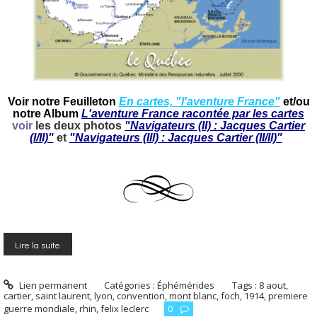
Voir notre Feuilleton
En cartes, "l'aventure France"
et/ou
notre Album
L'aventure France racontée par les cartes
voir
les deux photos
"Navigateurs (II) : Jacques Cartier
(I/II)"
et
"Navigateurs (III) : Jacques Cartier (II/II)"
Lire la suite
Lien permanent
Catégories :
Éphémérides
Tags :
8 aout
,
cartier
,
saint laurent
,
lyon
,
convention
,
mont blanc
,
foch
,
1914
,
premiere
guerre mondiale
,
rhin
,
felix leclerc
0