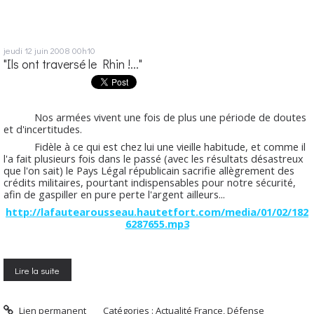
jeudi 12
juin 2008
00h10
"Ils ont traversé le Rhin !..."
Nos armées vivent une fois de plus une période de doutes
et d'incertitudes.
Fidèle à ce qui est chez lui une vieille habitude, et comme il
l'a fait plusieurs fois dans le passé (avec les résultats désastreux
que l'on sait) le Pays Légal républicain sacrifie allègrement des
crédits militaires, pourtant indispensables pour notre sécurité,
afin de gaspiller en pure perte l'argent ailleurs...
http://lafautearousseau.hautetfort.com/media/01/02/182
6287655.mp3
Lire la suite
Lien permanent
Catégories :
Actualité France
,
Défense