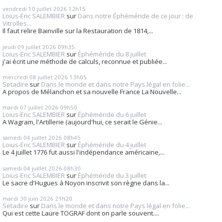
vendredi 10
juillet 2026
12h15
Loius-Eric SALEMBIER
sur
Dans notre Éphéméride de ce jour : de
Vitrolles...
Il faut relire Bainville sur la Restauration de 1814,...
jeudi 09
juillet 2026
09h35
Loius-Eric SALEMBIER
sur
Éphéméride du 8 juillet
j'ai écrit une méthode de calculs, reconnue et publiée...
mercredi 08
juillet 2026
13h05
Setadire
sur
Dans le monde et dans notre Pays légal en folie...
A propos de Mélanchon et sa nouvelle France La Nouvelle...
mardi 07
juillet 2026
09h50
Loius-Eric SALEMBIER
sur
Éphéméride du 6 juillet
A Wagram, l'Artillerie (aujourd'hui, ce serait le Génie...
samedi 04
juillet 2026
08h45
Loius-Eric SALEMBIER
sur
Éphéméride du 4 juillet
Le 4 juillet 1776 fut aussi l'indépendance américaine,...
samedi 04
juillet 2026
08h30
Loius-Eric SALEMBIER
sur
Éphéméride du 3 juillet
Le sacre d'Hugues à Noyon inscrivit son règne dans la...
mardi 30
juin 2026
21h20
Setadire
sur
Dans le monde et dans notre Pays légal en folie...
Qui est cette Laure TOGRAF dont on parle souvent....