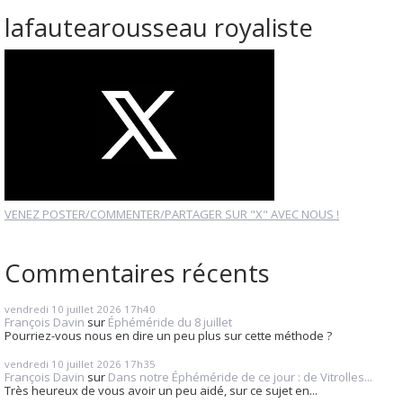
lafautearousseau royaliste
VENEZ POSTER/COMMENTER/PARTAGER SUR "X" AVEC NOUS !
Commentaires récents
vendredi 10
juillet 2026
17h40
François Davin
sur
Éphéméride du 8 juillet
Pourriez-vous nous en dire un peu plus sur cette méthode ?
vendredi 10
juillet 2026
17h35
François Davin
sur
Dans notre Éphéméride de ce jour : de Vitrolles...
Très heureux de vous avoir un peu aidé, sur ce sujet en...