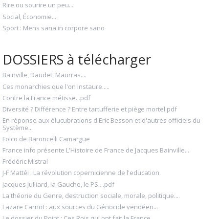
Rire ou sourire un peu...
Social, Économie...
Sport : Mens sana in corpore sano
DOSSIERS à télécharger
Bainville, Daudet, Maurras....
Ces monarchies que l'on instaure.....
Contre la France métisse...pdf
Diversité ? Différence ? Entre tartufferie et piège mortel.pdf
En réponse aux élucubrations d'Eric Besson et d'autres officiels du
Système...
Folco de Baroncelli Camargue
France info présente L'Histoire de France de Jacques Bainville...
Frédéric Mistral
J-F Mattéi : La révolution copernicienne de l'education.
Jacques Julliard, la Gauche, le PS....pdf
La théorie du Genre, destruction sociale, morale, politique....
Lazare Carnot : aux sources du Génocide vendéen...
Le dossier du Point : Ces Rois qui ont fait la France...