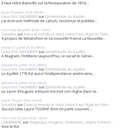
Il faut relire Bainville sur la Restauration de 1814,...
jeudi 09
juillet 2026
09h35
Loius-Eric SALEMBIER
sur
Éphéméride du 8 juillet
j'ai écrit une méthode de calculs, reconnue et publiée...
mercredi 08
juillet 2026
13h05
Setadire
sur
Dans le monde et dans notre Pays légal en folie...
A propos de Mélanchon et sa nouvelle France La Nouvelle...
mardi 07
juillet 2026
09h50
Loius-Eric SALEMBIER
sur
Éphéméride du 6 juillet
A Wagram, l'Artillerie (aujourd'hui, ce serait le Génie...
samedi 04
juillet 2026
08h45
Loius-Eric SALEMBIER
sur
Éphéméride du 4 juillet
Le 4 juillet 1776 fut aussi l'indépendance américaine,...
samedi 04
juillet 2026
08h30
Loius-Eric SALEMBIER
sur
Éphéméride du 3 juillet
Le sacre d'Hugues à Noyon inscrivit son règne dans la...
mardi 30
juin 2026
21h20
Setadire
sur
Dans le monde et dans notre Pays légal en folie...
Qui est cette Laure TOGRAF dont on parle souvent....
mercredi 10
juin 2026
23h25
LABARRIERE
sur
Drapeaux, insignes, emblèmes, objets d'Action...
Vive le Roi