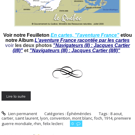
Voir notre Feuilleton
En cartes, "l'aventure France"
et/ou
notre Album
L'aventure France racontée par les cartes
voir
les deux photos
"Navigateurs (II) : Jacques Cartier
(I/II)"
et
"Navigateurs (III) : Jacques Cartier (II/II)"
Lire la suite
Lien permanent
Catégories :
Éphémérides
Tags :
8 aout
,
cartier
,
saint laurent
,
lyon
,
convention
,
mont blanc
,
foch
,
1914
,
premiere
guerre mondiale
,
rhin
,
felix leclerc
0