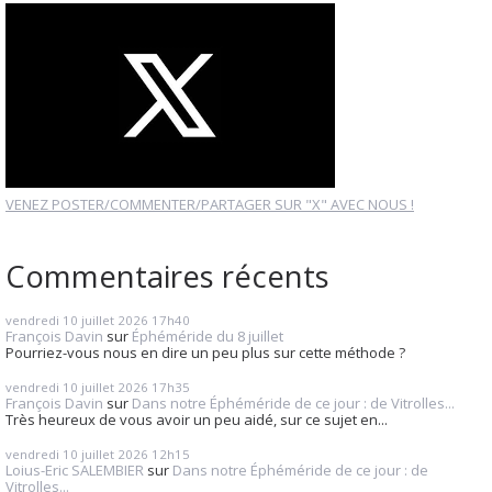
VENEZ POSTER/COMMENTER/PARTAGER SUR "X" AVEC NOUS !
Commentaires récents
vendredi 10
juillet 2026
17h40
François Davin
sur
Éphéméride du 8 juillet
Pourriez-vous nous en dire un peu plus sur cette méthode ?
vendredi 10
juillet 2026
17h35
François Davin
sur
Dans notre Éphéméride de ce jour : de Vitrolles...
Très heureux de vous avoir un peu aidé, sur ce sujet en...
vendredi 10
juillet 2026
12h15
Loius-Eric SALEMBIER
sur
Dans notre Éphéméride de ce jour : de
Vitrolles...