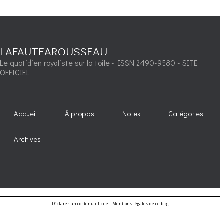
LAFAUTEAROUSSEAU
Le quotidien royaliste sur la toile - ISSN 2490-9580 - SITE
OFFICIEL
Accueil
À propos
Notes
Catégories
Archives
Déclarer un contenu illicite
|
Mentions légales de ce blog