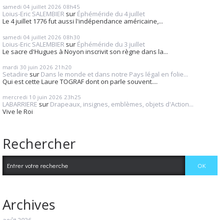
samedi 04
juillet 2026
08h45
Loius-Eric SALEMBIER
sur
Éphéméride du 4 juillet
Le 4 juillet 1776 fut aussi l'indépendance américaine,...
samedi 04
juillet 2026
08h30
Loius-Eric SALEMBIER
sur
Éphéméride du 3 juillet
Le sacre d'Hugues à Noyon inscrivit son règne dans la...
mardi 30
juin 2026
21h20
Setadire
sur
Dans le monde et dans notre Pays légal en folie...
Qui est cette Laure TOGRAF dont on parle souvent....
mercredi 10
juin 2026
23h25
LABARRIERE
sur
Drapeaux, insignes, emblèmes, objets d'Action...
Vive le Roi
Rechercher
Archives
août 2026