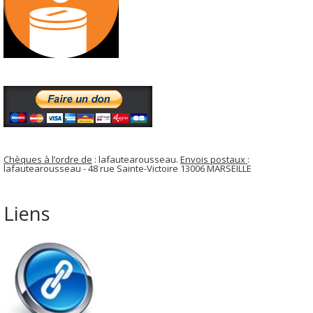
Chèques à l’ordre de
: lafautearousseau.
Envois postaux
:
lafautearousseau - 48 rue Sainte-Victoire 13006 MARSEILLE
Liens