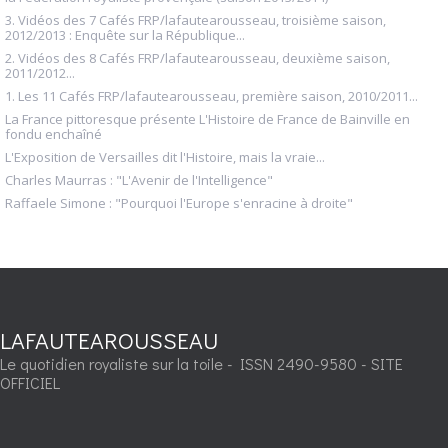
3. Vidéos des 7 Cafés FRP/lafautearousseau, troisième saison,
2012/2013 : Enquête sur la République...
2. Vidéos des 8 Cafés FRP/lafautearousseau, deuxième saison,
2011/2012...
1. Les 11 Cafés FRP/lafautearousseau, première saison, 2010/2011...
La France pittoresque présente L'Histoire de France de Bainville en
fondu enchaîné
L'Exposition de Versailles dit l'Histoire, mais la vraie...
Charles Maurras : "L'Avenir de l'Intelligence"
Raffaele Simone : "Pourquoi l'Europe s'enracine à droite"
LAFAUTEAROUSSEAU
Le quotidien royaliste sur la toile - ISSN 2490-9580 - SITE
OFFICIEL