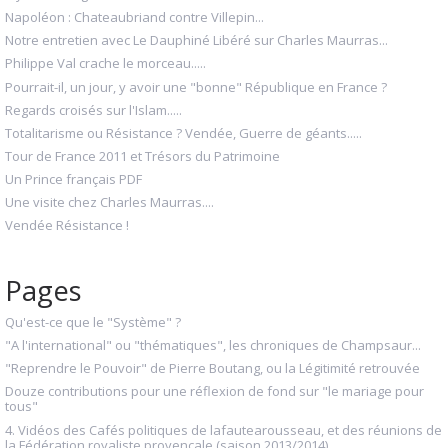
Napoléon : Chateaubriand contre Villepin...
Notre entretien avec Le Dauphiné Libéré sur Charles Maurras...
Philippe Val crache le morceau.....
Pourrait-il, un jour, y avoir une "bonne" République en France ?
Regards croisés sur l'Islam.....
Totalitarisme ou Résistance ? Vendée, Guerre de géants.....
Tour de France 2011 et Trésors du Patrimoine
Un Prince français PDF
Une visite chez Charles Maurras....
Vendée Résistance !
Pages
Qu'est-ce que le "Système" ?
"A l'international" ou "thématiques", les chroniques de Champsaur...
"Reprendre le Pouvoir" de Pierre Boutang, ou la Légitimité retrouvée
Douze contributions pour une réflexion de fond sur "le mariage pour
tous"
4. Vidéos des Cafés politiques de lafautearousseau, et des réunions de
la Fédération royaliste provençale (saison 2013/2014)