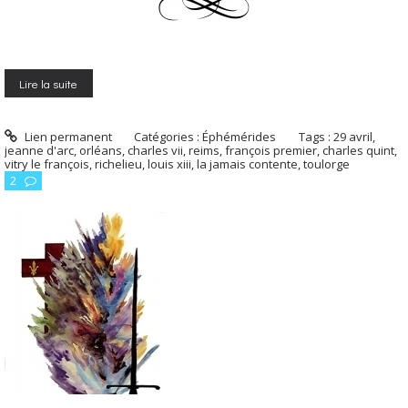
Lire la suite
Lien permanent
Catégories :
Éphémérides
Tags :
29 avril
,
jeanne d'arc
,
orléans
,
charles vii
,
reims
,
françois premier
,
charles quint
,
vitry le françois
,
richelieu
,
louis xiii
,
la jamais contente
,
toulorge
2