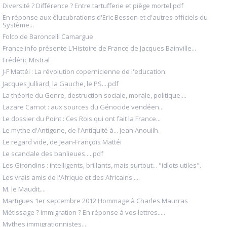
Diversité ? Différence ? Entre tartufferie et piège mortel.pdf
En réponse aux élucubrations d'Eric Besson et d'autres officiels du
Système...
Folco de Baroncelli Camargue
France info présente L'Histoire de France de Jacques Bainville...
Frédéric Mistral
J-F Mattéi : La révolution copernicienne de l'education.
Jacques Julliard, la Gauche, le PS....pdf
La théorie du Genre, destruction sociale, morale, politique....
Lazare Carnot : aux sources du Génocide vendéen...
Le dossier du Point : Ces Rois qui ont fait la France...
Le mythe d'Antigone, de l'Antiquité à... Jean Anouilh.
Le regard vide, de Jean-François Mattéi
Le scandale des banlieues.....pdf
Les Girondins : intelligents, brillants, mais surtout... "idiots utiles".
Les vrais amis de l'Afrique et des Africains.....
M. le Maudit....
Martigues 1er septembre 2012 Hommage à Charles Maurras
Métissage ? Immigration ? En réponse à vos lettres.....
Mythes immigrationnistes....