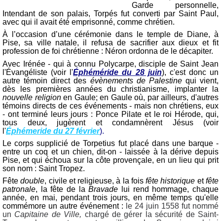
Garde personnelle,
Intendant de son palais, Torpés fut converti par Saint Paul,
avec qui il avait été emprisonné, comme chrétien.
À l’occasion d’une cérémonie dans le temple de Diane, à
Pise, sa ville natale, il refusa de sacrifier aux dieux et fit
profession de foi chrétienne : Néron ordonna de le décapiter.
Avec Irénée - qui à connu Polycarpe, disciple de Saint Jean
l'Évangéliste (voir l'
Éphéméride du 28 juin
), c'est donc un
autre témoin direct des
évènements de Palestine
qui vient,
dès les premières années du christianisme, implanter la
nouvelle religion
en Gaule; en Gaule où, par ailleurs, d'autres
témoins directs de ces événements - mais non chrétiens, eux
- ont terminé leurs jours : Ponce Pilate et le roi Hérode, qui,
tous deux, jugèrent et condamnèrent Jésus (voir
l'
Éphémeride du 27 février
).
Le corps supplicié de Torpetius fut placé dans une barque -
entre un coq et un chien, dit-on - laissée à la dérive depuis
Pise, et qui échoua sur la côte provençale, en un lieu qui prit
son nom : Saint Tropez.
Fête
double
, civile et religieuse, à la fois
fête historique
et
fête
patronale
, la fête de la
Bravade
lui rend hommage, chaque
année, en mai, pendant trois jours, en même temps qu'elle
commémore un autre événement :
le 24 juin 1558 fut nommé
un
Capitaine de Ville,
chargé de gérer la sécurité de Saint-