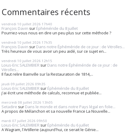
Commentaires récents
vendredi 10
juillet 2026
17h40
François Davin
sur
Éphéméride du 8 juillet
Pourriez-vous nous en dire un peu plus sur cette méthode ?
vendredi 10
juillet 2026
17h35
François Davin
sur
Dans notre Éphéméride de ce jour : de Vitrolles...
Très heureux de vous avoir un peu aidé, sur ce sujet en...
vendredi 10
juillet 2026
12h15
Loius-Eric SALEMBIER
sur
Dans notre Éphéméride de ce jour : de
Vitrolles...
Il faut relire Bainville sur la Restauration de 1814,...
jeudi 09
juillet 2026
09h35
Loius-Eric SALEMBIER
sur
Éphéméride du 8 juillet
j'ai écrit une méthode de calculs, reconnue et publiée...
mercredi 08
juillet 2026
13h05
Setadire
sur
Dans le monde et dans notre Pays légal en folie...
A propos de Mélanchon et sa nouvelle France La Nouvelle...
mardi 07
juillet 2026
09h50
Loius-Eric SALEMBIER
sur
Éphéméride du 6 juillet
A Wagram, l'Artillerie (aujourd'hui, ce serait le Génie...