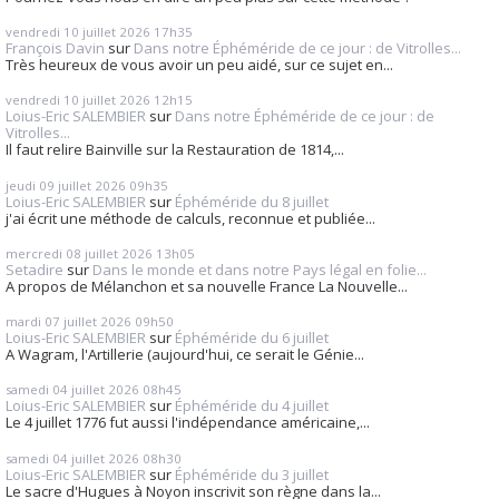
vendredi 10
juillet 2026
17h35
François Davin
sur
Dans notre Éphéméride de ce jour : de Vitrolles...
Très heureux de vous avoir un peu aidé, sur ce sujet en...
vendredi 10
juillet 2026
12h15
Loius-Eric SALEMBIER
sur
Dans notre Éphéméride de ce jour : de
Vitrolles...
Il faut relire Bainville sur la Restauration de 1814,...
jeudi 09
juillet 2026
09h35
Loius-Eric SALEMBIER
sur
Éphéméride du 8 juillet
j'ai écrit une méthode de calculs, reconnue et publiée...
mercredi 08
juillet 2026
13h05
Setadire
sur
Dans le monde et dans notre Pays légal en folie...
A propos de Mélanchon et sa nouvelle France La Nouvelle...
mardi 07
juillet 2026
09h50
Loius-Eric SALEMBIER
sur
Éphéméride du 6 juillet
A Wagram, l'Artillerie (aujourd'hui, ce serait le Génie...
samedi 04
juillet 2026
08h45
Loius-Eric SALEMBIER
sur
Éphéméride du 4 juillet
Le 4 juillet 1776 fut aussi l'indépendance américaine,...
samedi 04
juillet 2026
08h30
Loius-Eric SALEMBIER
sur
Éphéméride du 3 juillet
Le sacre d'Hugues à Noyon inscrivit son règne dans la...