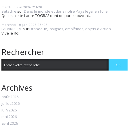
mardi 30
juin 2026
21h20
Setadire
sur
Dans le monde et dans notre Pays légal en folie...
Qui est cette Laure TOGRAF dont on parle souvent....
mercredi 10
juin 2026
23h25
LABARRIERE
sur
Drapeaux, insignes, emblèmes, objets d'Action...
Vive le Roi
Rechercher
Archives
août 2026
juillet 2026
juin 2026
mai 2026
avril 2026