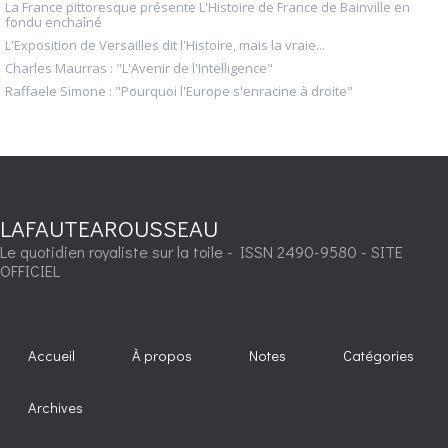
La France pittoresque présente L'Histoire de France de Bainville en
fondu enchaîné
L'Exposition de Versailles dit l'Histoire, mais la vraie...
Charles Maurras : "L'Avenir de l'Intelligence"
Raffaele Simone : "Pourquoi l'Europe s'enracine à droite"
LAFAUTEAROUSSEAU
Le quotidien royaliste sur la toile - ISSN 2490-9580 - SITE
OFFICIEL
Accueil
À propos
Notes
Catégories
Archives