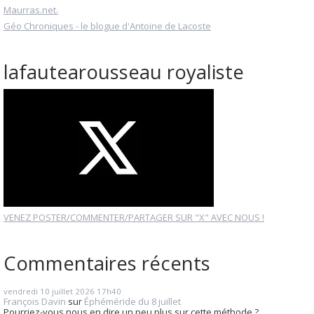
Maurras.net.
Géo Chroniques - le blogue d'Antoine de Lacoste
lafautearousseau royaliste
VENEZ POSTER/COMMENTER/PARTAGER SUR "X" AVEC NOUS !
Commentaires récents
vendredi 10
juillet 2026
17h40
François Davin
sur
Éphéméride du 8 juillet
Pourriez-vous nous en dire un peu plus sur cette méthode ?