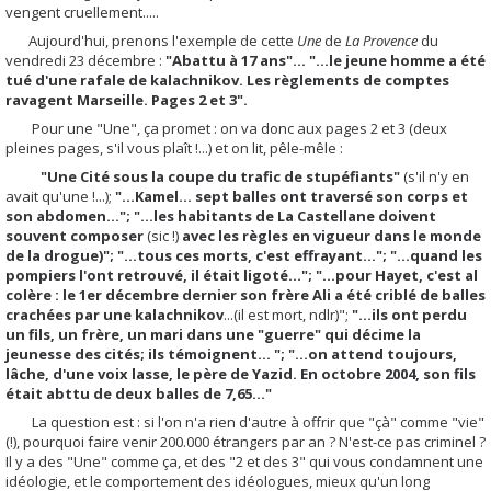
vengent cruellement.....
Aujourd'hui, prenons l'exemple de cette
Une
de
La Provence
du
vendredi 23 décembre :
"Abattu à 17 ans"... "...le jeune homme a été
tué d'une rafale de kalachnikov. Les règlements de comptes
ravagent Marseille. Pages 2 et 3".
Pour une "Une", ça promet : on va donc aux pages 2 et 3 (deux
pleines pages, s'il vous plaît !...) et on lit, pêle-mêle :
"Une Cité sous la coupe du trafic de stupéfiants"
(s'il n'y en
avait qu'une !...);
"...Kamel... sept balles ont traversé son corps et
son abdomen..."; "...les habitants de La Castellane doivent
souvent composer
(sic !)
avec les règles en vigueur dans le monde
de la drogue)"; "...tous ces morts, c'est effrayant..."; "...quand les
pompiers l'ont retrouvé, il était ligoté..."; "...pour Hayet, c'est al
colère : le 1er décembre dernier son frère Ali a été criblé de balles
crachées par une kalachnikov
...(il est mort, ndlr)";
"...ils ont perdu
un fils, un frère, un mari dans une "guerre" qui décime la
jeunesse des cités; ils témoignent... "; "...on attend toujours,
lâche, d'une voix lasse, le père de Yazid. En octobre 2004, son fils
était abttu de deux balles de 7,65..."
La question est : si l'on n'a rien d'autre à offrir que "çà" comme "vie"
(!), pourquoi faire venir 200.000 étrangers par an ? N'est-ce pas criminel ?
Il y a des "Une" comme ça, et des "2 et des 3" qui vous condamnent une
idéologie, et le comportement des idéologues, mieux qu'un long