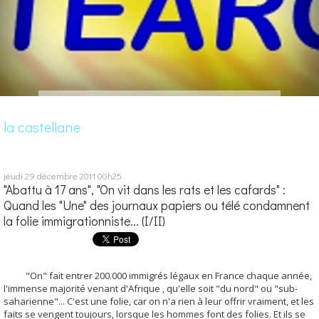
la castellane
jeudi 29
décembre 2011
00h25
"Abattu à 17 ans", "On vit dans les rats et les cafards" :
Quand les "Une" des journaux papiers ou télé condamnent
la folie immigrationniste... (I/II)
"On" fait entrer 200.000 immigrés légaux en France chaque année,
l'immense majorité venant d'Afrique , qu'elle soit "du nord" ou "sub-
saharienne"... C'est une folie, car on n'a rien à leur offrir vraiment, et les
faits se vengent toujours, lorsque les hommes font des folies. Et ils se