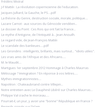
Frédéric Mistral
J-F Mattéi : La révolution copernicienne de l'education.
Jacques Julliard, la Gauche, le PS....pdf
La théorie du Genre, destruction sociale, morale, politique....
Lazare Carnot : aux sources du Génocide vendéen...
Le dossier du Point : Ces Rois qui ont fait la France...
Le mythe d'Antigone, de l'Antiquité à... Jean Anouilh.
Le regard vide, de Jean-François Mattéi
Le scandale des banlieues.....pdf
Les Girondins : intelligents, brillants, mais surtout... "idiots utiles".
Les vrais amis de l'Afrique et des Africains.....
M. le Maudit....
Martigues 1er septembre 2012 Hommage à Charles Maurras
Métissage ? Immigration ? En réponse à vos lettres.....
Mythes immigrationnistes....
Napoléon : Chateaubriand contre Villepin...
Notre entretien avec Le Dauphiné Libéré sur Charles Maurras...
Philippe Val crache le morceau.....
Pourrait-il, un jour, y avoir une "bonne" République en France ?
Regards croisés sur l'Islam.....