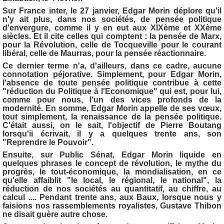
Sur France inter, le 27 janvier, Edgar Morin déplore qu'il
n'y ait plus, dans nos sociétés, de pensée politique
d'envergure, comme il y en eut aux XIXème et XXème
siècles. Et il cite celles qui comptent : la pensée de Marx,
pour la Révolution, celle de Tocqueville pour le courant
libéral, celle de Maurras, pour la pensée réactionnaire.
Ce dernier terme n'a, d'ailleurs, dans ce cadre, aucune
connotation péjorative. Simplement, pour Edgar Morin,
l'absence de toute pensée politique contribue à cette
"réduction du Politique à l'Economique" qui est, pour lui,
comme pour nous, l'un des vices profonds de la
modernité. En somme, Edgar Morin appelle de ses vœux,
tout simplement, la renaissance de la pensée politique.
C'était aussi, on le sait, l'objectif de Pierre Boutang
lorsqu'ii écrivait, il y a quelques trente ans, son
"Reprendre le Pouvoir".
Ensuite, sur Public Sénat, Edgar Morin liquide en
quelques phrases le concept de révolution, le mythe du
progrès, le tout-économique, la mondialisation, en ce
qu'elle affaiblit "le local, le régional, le national", la
réduction de nos sociétés au quantitatif, au chiffre, au
calcul .... Pendant trente ans, aux Baux, lorsque nous y
faisions nos rassemblements royalistes, Gustave Thibon
ne disait guère autre chose.