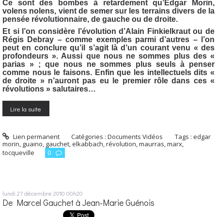
Ce sont des bombes à retardement qu’Edgar Morin,
volens nolens, vient de semer sur les terrains divers de la
pensée révolutionnaire, de gauche ou de droite.
Et si l’on considère l’évolution d’Alain Finkielkraut ou de
Régis Debray – comme exemples parmi d’autres – l’on
peut en conclure qu’il s’agit là d’un courant venu « des
profondeurs ». Aussi que nous ne sommes plus des «
parias » ; que nous ne sommes plus seuls à penser
comme nous le faisons. Enfin que les intellectuels dits «
de droite » n’auront pas eu le premier rôle dans ces «
révolutions » salutaires…
Lire la suite
Lien permanent
Catégories :
Documents Vidéos
Tags :
edgar
morin
,
guaino
,
gauchet
,
elkabbach
,
révolution
,
maurras
,
marx
,
tocqueville
0
lundi 27
décembre 2010
00h20
De Marcel Gauchet à Jean-Marie Guénois