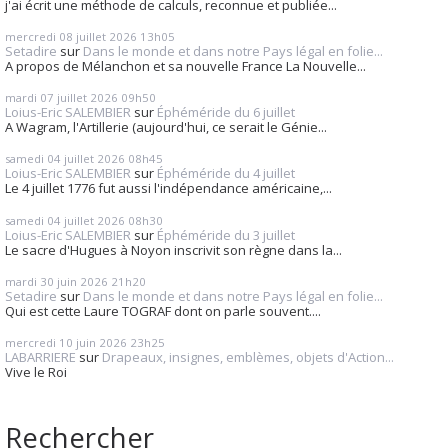
j'ai écrit une méthode de calculs, reconnue et publiée...
mercredi 08
juillet 2026
13h05
Setadire
sur
Dans le monde et dans notre Pays légal en folie...
A propos de Mélanchon et sa nouvelle France La Nouvelle...
mardi 07
juillet 2026
09h50
Loius-Eric SALEMBIER
sur
Éphéméride du 6 juillet
A Wagram, l'Artillerie (aujourd'hui, ce serait le Génie...
samedi 04
juillet 2026
08h45
Loius-Eric SALEMBIER
sur
Éphéméride du 4 juillet
Le 4 juillet 1776 fut aussi l'indépendance américaine,...
samedi 04
juillet 2026
08h30
Loius-Eric SALEMBIER
sur
Éphéméride du 3 juillet
Le sacre d'Hugues à Noyon inscrivit son règne dans la...
mardi 30
juin 2026
21h20
Setadire
sur
Dans le monde et dans notre Pays légal en folie...
Qui est cette Laure TOGRAF dont on parle souvent....
mercredi 10
juin 2026
23h25
LABARRIERE
sur
Drapeaux, insignes, emblèmes, objets d'Action...
Vive le Roi
Rechercher