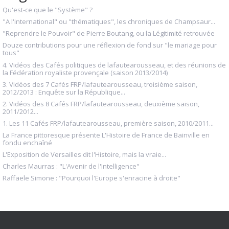
Qu'est-ce que le "Système" ?
"A l'international" ou "thématiques", les chroniques de Champsaur...
"Reprendre le Pouvoir" de Pierre Boutang, ou la Légitimité retrouvée
Douze contributions pour une réflexion de fond sur "le mariage pour
tous"
4. Vidéos des Cafés politiques de lafautearousseau, et des réunions de
la Fédération royaliste provençale (saison 2013/2014)
3. Vidéos des 7 Cafés FRP/lafautearousseau, troisième saison,
2012/2013 : Enquête sur la République...
2. Vidéos des 8 Cafés FRP/lafautearousseau, deuxième saison,
2011/2012...
1. Les 11 Cafés FRP/lafautearousseau, première saison, 2010/2011...
La France pittoresque présente L'Histoire de France de Bainville en
fondu enchaîné
L'Exposition de Versailles dit l'Histoire, mais la vraie...
Charles Maurras : "L'Avenir de l'Intelligence"
Raffaele Simone : "Pourquoi l'Europe s'enracine à droite"