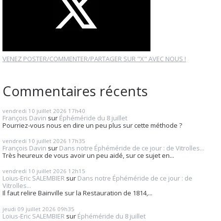
VENEZ POSTER/COMMENTER/PARTAGER SUR "X" AVEC NOUS !
Commentaires récents
vendredi 10
juillet 2026
17h40
François Davin
sur
Éphéméride du 8 juillet
Pourriez-vous nous en dire un peu plus sur cette méthode ?
vendredi 10
juillet 2026
17h35
François Davin
sur
Dans notre Éphéméride de ce jour : de Vitrolles...
Très heureux de vous avoir un peu aidé, sur ce sujet en...
vendredi 10
juillet 2026
12h15
Loius-Eric SALEMBIER
sur
Dans notre Éphéméride de ce jour : de
Vitrolles...
Il faut relire Bainville sur la Restauration de 1814,...
jeudi 09
juillet 2026
09h35
Loius-Eric SALEMBIER
sur
Éphéméride du 8 juillet