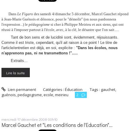
Dans
Le Figaro
des samedi 4/dimanche 5 décembre, Marcel Gauchet répond
à Jean-Marie Guénois et dénonce, pour le "démolir" (on nous pardonnera
l'expression...) le
pédagogisme
si cher à Philippe Meirieu et aux siens, qui ont
réussi à l'imposer partout à l'école, avec, à la clé, le désastre que l'on sait.....
Tant de bon sens et de lucidité sont, évidemment, réjouissants.
Comme il est triste, cependant, qu'il ait raison à ce point ! Le titre de
l'article/entretien est déjà, en soi, explicite :
"Dans les écoles, nous
n'apprenons pas, ni ne transmettons !".....
Extraits...
Lire la suite
Lien permanent
Catégories :
Éducation
Tags :
gauchet
,
guénois
,
pedagogisme
,
ecole
,
meirieu
2
mercredi 17
décembre 2008
00h10
Marcel Gauchet et "Les conditions de l'Education"...