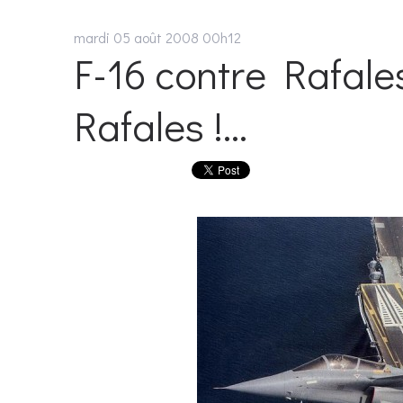
mardi 05
août 2008
00h12
F-16 contre Rafales
Rafales !...