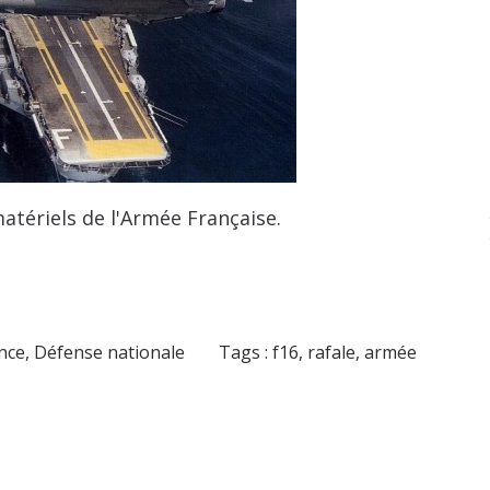
ériels de l'Armée Française.
ance
,
Défense nationale
Tags :
f16
,
rafale
,
armée