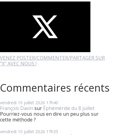
VENEZ POSTER/COMMENTER/PARTAGER SUR
"X" AVEC NOUS !
Commentaires récents
vendredi 10
juillet 2026
17h40
François Davin
sur
Éphéméride du 8 juillet
Pourriez-vous nous en dire un peu plus sur
cette méthode ?
vendredi 10
juillet 2026
17h35