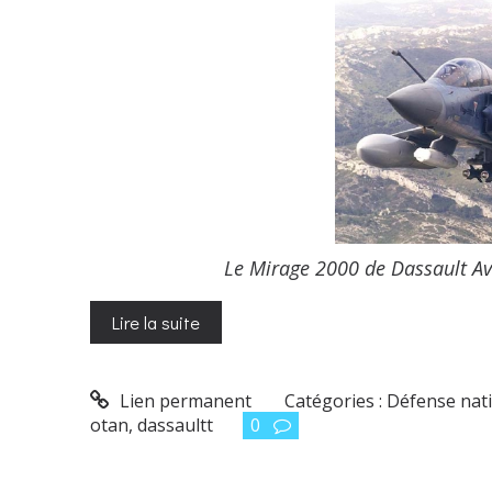
Le Mirage 2000 de Dassault Avi
Lire la suite
Lien permanent
Catégories :
Défense nat
otan
,
dassaultt
0