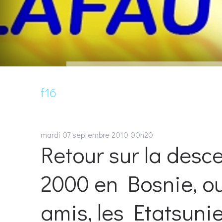
f16
mardi 07
septembre 2010
00h20
Retour sur la desc
2000 en Bosnie, ou 
amis, les Etatsunien