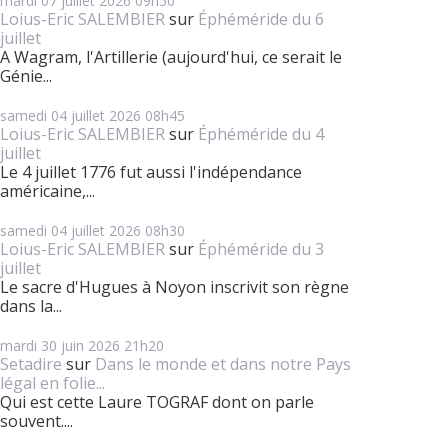
mardi 07
juillet 2026
09h50
Loius-Eric SALEMBIER
sur
Éphéméride du 6
juillet
A Wagram, l'Artillerie (aujourd'hui, ce serait le
Génie...
samedi 04
juillet 2026
08h45
Loius-Eric SALEMBIER
sur
Éphéméride du 4
juillet
Le 4 juillet 1776 fut aussi l'indépendance
américaine,...
samedi 04
juillet 2026
08h30
Loius-Eric SALEMBIER
sur
Éphéméride du 3
juillet
Le sacre d'Hugues à Noyon inscrivit son règne
dans la...
mardi 30
juin 2026
21h20
Setadire
sur
Dans le monde et dans notre Pays
légal en folie...
Qui est cette Laure TOGRAF dont on parle
souvent....