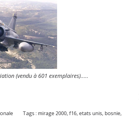
ation (vendu à 601 exemplaires).....
ionale
Tags :
mirage 2000
,
f16
,
etats unis
,
bosnie
,