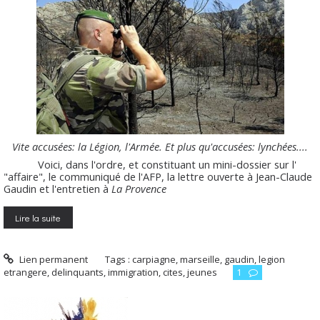
Vite accusées: la Légion, l'Armée. Et plus qu'accusées: lynchées....
Voici, dans l'ordre, et constituant un mini-dossier sur l'
"affaire", le communiqué de l'AFP, la lettre ouverte à Jean-Claude
Gaudin et l'entretien à
La Provence
Lire la suite
Lien permanent
Tags :
carpiagne
,
marseille
,
gaudin
,
legion
etrangere
,
delinquants
,
immigration
,
cites
,
jeunes
1