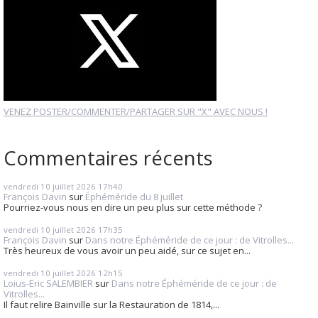
VENEZ POSTER/COMMENTER/PARTAGER SUR "X" AVEC NOUS !
Commentaires récents
vendredi 10
juillet 2026
17h40
François Davin
sur
Éphéméride du 8 juillet
Pourriez-vous nous en dire un peu plus sur cette méthode ?
vendredi 10
juillet 2026
17h35
François Davin
sur
Dans notre Éphéméride de ce jour : de Vitrolles...
Très heureux de vous avoir un peu aidé, sur ce sujet en...
vendredi 10
juillet 2026
12h15
Loius-Eric SALEMBIER
sur
Dans notre Éphéméride de ce jour : de
Vitrolles...
Il faut relire Bainville sur la Restauration de 1814,...