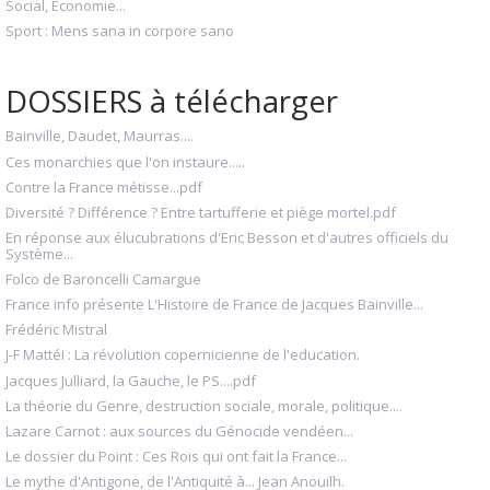
Social, Économie...
Sport : Mens sana in corpore sano
DOSSIERS à télécharger
Bainville, Daudet, Maurras....
Ces monarchies que l'on instaure.....
Contre la France métisse...pdf
Diversité ? Différence ? Entre tartufferie et piège mortel.pdf
En réponse aux élucubrations d'Eric Besson et d'autres officiels du
Système...
Folco de Baroncelli Camargue
France info présente L'Histoire de France de Jacques Bainville...
Frédéric Mistral
J-F Mattéi : La révolution copernicienne de l'education.
Jacques Julliard, la Gauche, le PS....pdf
La théorie du Genre, destruction sociale, morale, politique....
Lazare Carnot : aux sources du Génocide vendéen...
Le dossier du Point : Ces Rois qui ont fait la France...
Le mythe d'Antigone, de l'Antiquité à... Jean Anouilh.