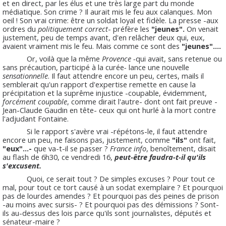
et en direct, par les élus et une très large part du monde
médiatique. Son crime ? Il aurait mis le feu aux calanques. Mon
oeil ! Son vrai crime: être un soldat loyal et fidèle. La presse -aux
ordres du
politiquement correct
- préfère les
"jeunes".
On venait
justement, peu de temps avant, d'en relâcher deux qui, eux,
avaient vraiment mis le feu. Mais comme ce sont des
"jeunes"....
Or, voilà que la même
Provence -
qui avait, sans retenue ou
sans précaution, participé à la curée
-
lance une nouvelle
sensationnelle
. Il faut attendre encore un peu, certes, mails il
semblerait qu'un rapport d'expertise remette en cause la
précipitation et la suprême injustice -coupable, évidemment,
forcément coupable
, comme dirait l'autre- dont ont fait preuve -
Jean-Claude Gaudin en tête- ceux qui ont hurlé à la mort contre
l'adjudant Fontaine.
Si le rapport s'avère vrai -répétons-le, il faut attendre
encore un peu, ne faisons pas, justement, comme
"ils"
ont fait,
"eux"...-
que va-t-il se passer ?
France info
, benoîtement, disait
au flash de 6h30, ce vendredi 16,
peut-être faudra-t-il qu'ils
s'excusent.
Quoi, ce serait tout ? De simples excuses ? Pour tout ce
mal, pour tout ce tort causé à un sodat exemplaire ? Et pourquoi
pas de lourdes amendes ? Et pourquoi pas des peines de prison
-au moins avec sursis- ? Et pourquoi pas des démissions ? Sont-
ils au-dessus des lois parce qu'ils sont journalistes, députés et
sénateur-maire ?