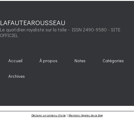
LAFAUTEAROUSSEAU
Le quotidien royaliste sur la toile - ISSN 2490-9580 - SITE
OFFICIEL
Accueil
À propos
Notes
Catégories
Archives
Déclarer un contenu illicite
|
Mentions légales de ce blog