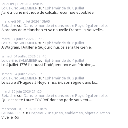
jeudi 09
juillet 2026
09h35
Loius-Eric SALEMBIER
sur
Éphéméride du 8 juillet
j'ai écrit une méthode de calculs, reconnue et publiée...
mercredi 08
juillet 2026
13h05
Setadire
sur
Dans le monde et dans notre Pays légal en folie...
A propos de Mélanchon et sa nouvelle France La Nouvelle...
mardi 07
juillet 2026
09h50
Loius-Eric SALEMBIER
sur
Éphéméride du 6 juillet
A Wagram, l'Artillerie (aujourd'hui, ce serait le Génie...
samedi 04
juillet 2026
08h45
Loius-Eric SALEMBIER
sur
Éphéméride du 4 juillet
Le 4 juillet 1776 fut aussi l'indépendance américaine,...
samedi 04
juillet 2026
08h30
Loius-Eric SALEMBIER
sur
Éphéméride du 3 juillet
Le sacre d'Hugues à Noyon inscrivit son règne dans la...
mardi 30
juin 2026
21h20
Setadire
sur
Dans le monde et dans notre Pays légal en folie...
Qui est cette Laure TOGRAF dont on parle souvent....
mercredi 10
juin 2026
23h25
LABARRIERE
sur
Drapeaux, insignes, emblèmes, objets d'Action...
Vive le Roi