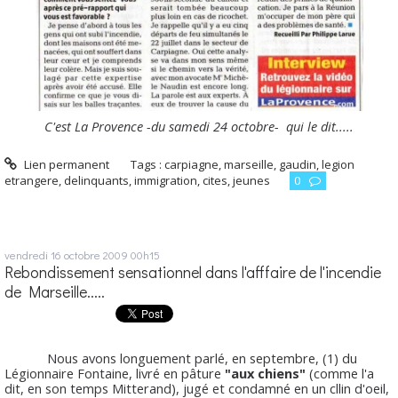
C'est La Provence -du samedi 24 octobre- qui le dit.....
Lien permanent
Tags :
carpiagne
,
marseille
,
gaudin
,
legion
etrangere
,
delinquants
,
immigration
,
cites
,
jeunes
0
vendredi 16
octobre 2009
00h15
Rebondissement sensationnel dans l'afffaire de l'incendie
de Marseille.....
Nous avons longuement parlé, en septembre, (1) du
Légionnaire Fontaine, livré en pâture
"aux chiens"
(comme l'a
dit, en son temps Mitterand), jugé et condamné en un cllin d'oeil,