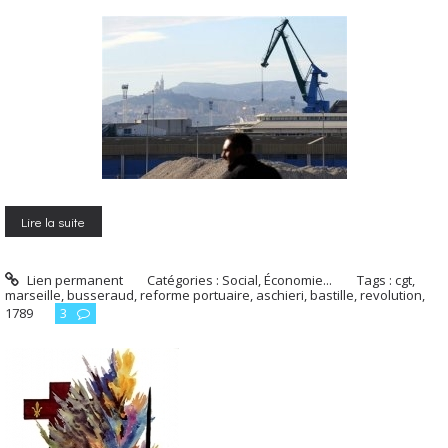
Lire la suite
Lien permanent
Catégories :
Social, Économie...
Tags :
cgt
,
marseille
,
busseraud
,
reforme portuaire
,
aschieri
,
bastille
,
revolution
,
1789
3