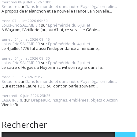
mercredi 08
juillet 2026
13h05
Setadire
sur
Dans le monde et dans notre Pays légal en folie...
A propos de Mélanchon et sa nouvelle France La Nouvelle...
mardi 07
juillet 2026
09h50
Loius-Eric SALEMBIER
sur
Éphéméride du 6 juillet
A Wagram, l'Artillerie (aujourd'hui, ce serait le Génie...
samedi 04
juillet 2026
08h45
Loius-Eric SALEMBIER
sur
Éphéméride du 4 juillet
Le 4 juillet 1776 fut aussi l'indépendance américaine,...
samedi 04
juillet 2026
08h30
Loius-Eric SALEMBIER
sur
Éphéméride du 3 juillet
Le sacre d'Hugues à Noyon inscrivit son règne dans la...
mardi 30
juin 2026
21h20
Setadire
sur
Dans le monde et dans notre Pays légal en folie...
Qui est cette Laure TOGRAF dont on parle souvent....
mercredi 10
juin 2026
23h25
LABARRIERE
sur
Drapeaux, insignes, emblèmes, objets d'Action...
Vive le Roi
Rechercher