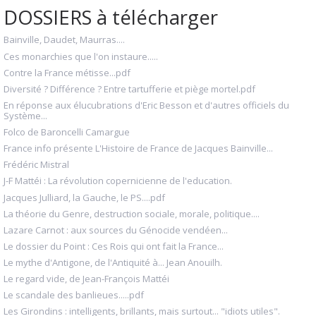
DOSSIERS à télécharger
Bainville, Daudet, Maurras....
Ces monarchies que l'on instaure.....
Contre la France métisse...pdf
Diversité ? Différence ? Entre tartufferie et piège mortel.pdf
En réponse aux élucubrations d'Eric Besson et d'autres officiels du
Système...
Folco de Baroncelli Camargue
France info présente L'Histoire de France de Jacques Bainville...
Frédéric Mistral
J-F Mattéi : La révolution copernicienne de l'education.
Jacques Julliard, la Gauche, le PS....pdf
La théorie du Genre, destruction sociale, morale, politique....
Lazare Carnot : aux sources du Génocide vendéen...
Le dossier du Point : Ces Rois qui ont fait la France...
Le mythe d'Antigone, de l'Antiquité à... Jean Anouilh.
Le regard vide, de Jean-François Mattéi
Le scandale des banlieues.....pdf
Les Girondins : intelligents, brillants, mais surtout... "idiots utiles".