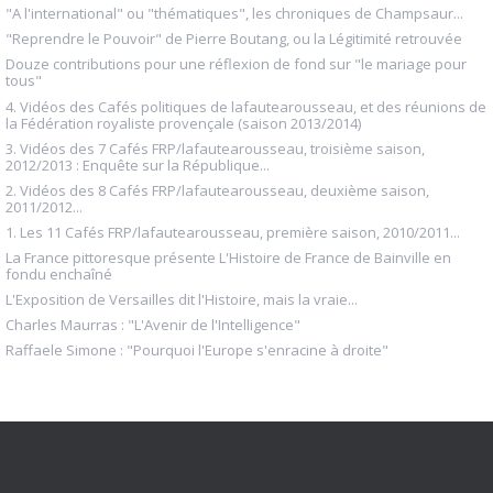
"A l'international" ou "thématiques", les chroniques de Champsaur...
"Reprendre le Pouvoir" de Pierre Boutang, ou la Légitimité retrouvée
Douze contributions pour une réflexion de fond sur "le mariage pour
tous"
4. Vidéos des Cafés politiques de lafautearousseau, et des réunions de
la Fédération royaliste provençale (saison 2013/2014)
3. Vidéos des 7 Cafés FRP/lafautearousseau, troisième saison,
2012/2013 : Enquête sur la République...
2. Vidéos des 8 Cafés FRP/lafautearousseau, deuxième saison,
2011/2012...
1. Les 11 Cafés FRP/lafautearousseau, première saison, 2010/2011...
La France pittoresque présente L'Histoire de France de Bainville en
fondu enchaîné
L'Exposition de Versailles dit l'Histoire, mais la vraie...
Charles Maurras : "L'Avenir de l'Intelligence"
Raffaele Simone : "Pourquoi l'Europe s'enracine à droite"