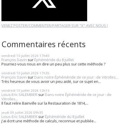
VENEZ POSTER/COMMENTER/PARTAGER SUR "X" AVEC NOUS !
Commentaires récents
vendredi 10
juillet 2026
17h40
François Davin
sur
Éphéméride du 8 juillet
Pourriez-vous nous en dire un peu plus sur cette méthode ?
vendredi 10
juillet 2026
17h35
François Davin
sur
Dans notre Éphéméride de ce jour : de Vitrolles...
Très heureux de vous avoir un peu aidé, sur ce sujet en...
vendredi 10
juillet 2026
12h15
Loius-Eric SALEMBIER
sur
Dans notre Éphéméride de ce jour : de
Vitrolles...
Il faut relire Bainville sur la Restauration de 1814,...
jeudi 09
juillet 2026
09h35
Loius-Eric SALEMBIER
sur
Éphéméride du 8 juillet
j'ai écrit une méthode de calculs, reconnue et publiée...