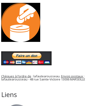
Chèques à l’ordre de
: lafautearousseau.
Envois postaux
:
lafautearousseau - 48 rue Sainte-Victoire 13006 MARSEILLE
Liens