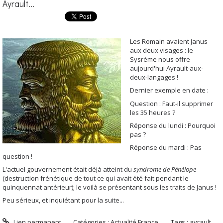
Ayrault...
Les Romain avaient Janus
aux deux visages : le
Sysrème nous offre
aujourd'hui Ayrault-aux-
deux-langages !
Dernier exemple en date :
Question : Faut-il supprimer
les 35 heures ?
Réponse du lundi : Pourquoi
pas ?
Réponse du mardi : Pas
question !
L'actuel gouvernement était déjà atteint du
syndrome de Pénélope
(destruction frénétique de tout ce qui avait été fait pendant le
quinquennat antérieur); le voilà se présentant sous les traits de Janus !
Peu sérieux, et inquiétant pour la suite...
Lien permanent
Catégories :
Actualité France
Tags :
ayrault
,