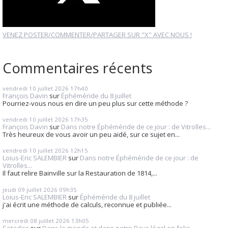
VENEZ POSTER/COMMENTER/PARTAGER SUR "X" AVEC NOUS !
Commentaires récents
vendredi 10
juillet 2026
17h40
François Davin
sur
Éphéméride du 8 juillet
Pourriez-vous nous en dire un peu plus sur cette méthode ?
vendredi 10
juillet 2026
17h35
François Davin
sur
Dans notre Éphéméride de ce jour : de Vitrolles...
Très heureux de vous avoir un peu aidé, sur ce sujet en...
vendredi 10
juillet 2026
12h15
Loius-Eric SALEMBIER
sur
Dans notre Éphéméride de ce jour : de
Vitrolles...
Il faut relire Bainville sur la Restauration de 1814,...
jeudi 09
juillet 2026
09h35
Loius-Eric SALEMBIER
sur
Éphéméride du 8 juillet
j'ai écrit une méthode de calculs, reconnue et publiée...
mercredi 08
juillet 2026
13h05
Setadire
sur
Dans le monde et dans notre Pays légal en folie...