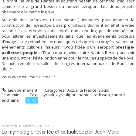
le diront : la ville de Nantes avait grand besoin de cet hôtel chic. Tout
comme elle a grand besoin du nouvel aéroport. Les deux projets
obéissent à la même logique."
Au delà des prétextes ("tous bidons") invoqués pour imposer la
construction de l'ayraultport, ses promoteurs donnent en effet la vraie
raison : "Les territoires sont entrés dans une logique de compétition
pour attirer les investissements ainsi que les événements porteurs
d'image et de retombées économiques tels que les congrès, salons ou
événements culturels majeurs." D'où l'idée d'un aéroport
prestige-
paillettes-people
: "D'un coup d'avion, faire Nantes-Berlin pour voir
une expo, attirer l'élite londonienne pour le nouveau spectacle de Royal
DeLuxe, remplir les salles de congrès internationaux et le Radisson
Blu..."
Vous avez dit : "socialistes" ?
Lien permanent
Catégories :
Actualité France
,
Social,
Économie...
Tags :
ayrault
,
ayraultport
,
nantes
,
radisson
,
canard
enchainé
1
mercredi 31
octobre 2012
07h32
La mythologie revisitée et actualisée par Jean-Marc