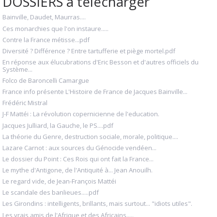
DOSSIERS à télécharger
Bainville, Daudet, Maurras....
Ces monarchies que l'on instaure.....
Contre la France métisse...pdf
Diversité ? Différence ? Entre tartufferie et piège mortel.pdf
En réponse aux élucubrations d'Eric Besson et d'autres officiels du
Système...
Folco de Baroncelli Camargue
France info présente L'Histoire de France de Jacques Bainville...
Frédéric Mistral
J-F Mattéi : La révolution copernicienne de l'education.
Jacques Julliard, la Gauche, le PS....pdf
La théorie du Genre, destruction sociale, morale, politique....
Lazare Carnot : aux sources du Génocide vendéen...
Le dossier du Point : Ces Rois qui ont fait la France...
Le mythe d'Antigone, de l'Antiquité à... Jean Anouilh.
Le regard vide, de Jean-François Mattéi
Le scandale des banlieues.....pdf
Les Girondins : intelligents, brillants, mais surtout... "idiots utiles".
Les vrais amis de l'Afrique et des Africains.....