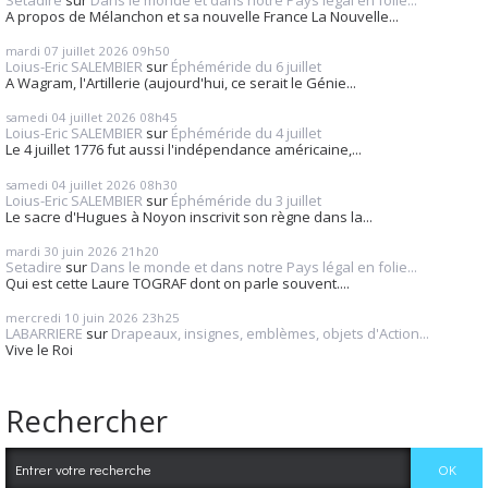
A propos de Mélanchon et sa nouvelle France La Nouvelle...
mardi 07
juillet 2026
09h50
Loius-Eric SALEMBIER
sur
Éphéméride du 6 juillet
A Wagram, l'Artillerie (aujourd'hui, ce serait le Génie...
samedi 04
juillet 2026
08h45
Loius-Eric SALEMBIER
sur
Éphéméride du 4 juillet
Le 4 juillet 1776 fut aussi l'indépendance américaine,...
samedi 04
juillet 2026
08h30
Loius-Eric SALEMBIER
sur
Éphéméride du 3 juillet
Le sacre d'Hugues à Noyon inscrivit son règne dans la...
mardi 30
juin 2026
21h20
Setadire
sur
Dans le monde et dans notre Pays légal en folie...
Qui est cette Laure TOGRAF dont on parle souvent....
mercredi 10
juin 2026
23h25
LABARRIERE
sur
Drapeaux, insignes, emblèmes, objets d'Action...
Vive le Roi
Rechercher