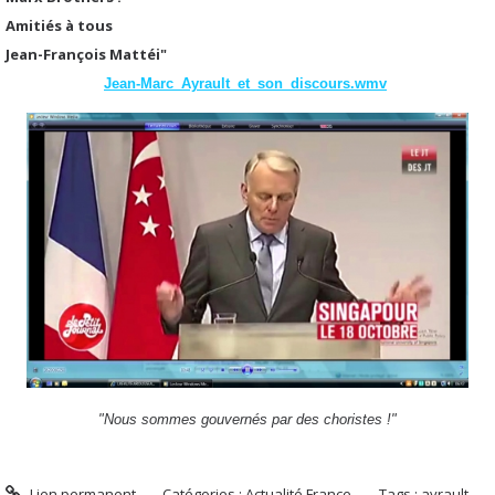
Amitiés à tous
Jean-François Mattéi"
Jean-Marc_Ayrault_et_son_discours.wmv
"Nous sommes gouvernés par des choristes !"
Lien permanent
Catégories :
Actualité France
Tags :
ayrault
,