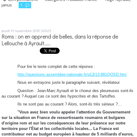
janus
1
jeudi 11
novembre 2010
00h25
Roms : on en apprend de belles, dans la réponse de
Lellouche à Ayrault.....
Pour lire le texte complet de cette réponse :
http://questions.assemblee-nationale.fr/q13/13-881QOSD.htm
Nous en extrayons juste le paragraphe suivant, révélateur.
Question : Jean-Marc Ayrault et le choeur des pleureuses sont-ils
au courant ? Auquel cas ce sont des hypocrites et des Tartuffes.
Ils ne sont pas au courant ? Alors, sont-ils très
sérieux
?...
"Vous avez bien voulu appeler l'attention du Gouvernement
sur la situation en France de ressortissants roumains et bulgares
d'origine rom et sur les conséquences de leur présence sur notre
territoire pour l'État et les collectivités locales... La France est
contributeur net au budget européen à hauteur de 5 milliards d'euros,