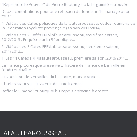
"Reprendre le Pouvoir" de Pierre Boutang, ou la Légitimité retrouvée
Douze contributions pour une réflexion de fond sur "le mariage pour
tous"
4. Vidéos des Cafés politiques de lafautearousseau, et des réunions de
la Fédération royaliste provençale (saison 2013/2014)
3. Vidéos des 7 Cafés FRP/lafautearousseau, troisième saison,
2012/2013 : Enquête sur la République...
2. Vidéos des 8 Cafés FRP/lafautearousseau, deuxième saison,
2011/2012...
1. Les 11 Cafés FRP/lafautearousseau, première saison, 2010/2011...
La France pittoresque présente L'Histoire de France de Bainville en
fondu enchaîné
L'Exposition de Versailles dit l'Histoire, mais la vraie...
Charles Maurras : "L'Avenir de l'Intelligence"
Raffaele Simone : "Pourquoi l'Europe s'enracine à droite"
LAFAUTEAROUSSEAU