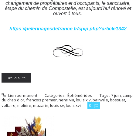
changement de propriétaires et d'occupants, le sanctuaire,
étape du chemin de Compostelle, est aujourd'hui rénové et
ouvert à tous.
https://pelerinagesdefrance.fr/spip.php?article1342
Lire la suite
Lien permanent
Catégories :
Éphémérides
Tags :
7 juin
,
camp
du drap d'or
,
francois premier
,
henri viii
,
louis xiv
,
bainville
,
bossuet
,
voltaire
,
molière
,
mazarin
,
louis xv
,
louis xvi
0