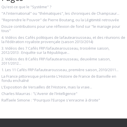
Qu'est-ce que le "Système" ?
"A l'international" ou "thématiques", les chroniques de Champsaur...
"Reprendre le Pouvoir" de Pierre Boutang, ou la Légitimité retrouvée
Douze contributions pour une réflexion de fond sur "le mariage pour
tous"
4. Vidéos des Cafés politiques de lafautearousseau, et des réunions de
la Fédération royaliste provençale (saison 2013/2014)
3. Vidéos des 7 Cafés FRP/lafautearousseau, troisième saison,
2012/2013 : Enquête sur la République...
2. Vidéos des 8 Cafés FRP/lafautearousseau, deuxième saison,
2011/2012...
1. Les 11 Cafés FRP/lafautearousseau, première saison, 2010/2011...
La France pittoresque présente L'Histoire de France de Bainville en
fondu enchaîné
L'Exposition de Versailles dit l'Histoire, mais la vraie...
Charles Maurras : "L'Avenir de l'Intelligence"
Raffaele Simone : "Pourquoi l'Europe s'enracine à droite"