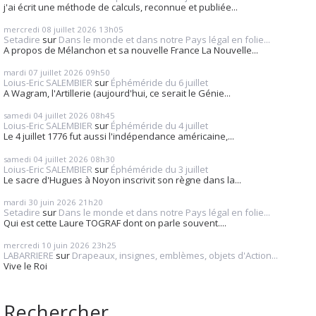
j'ai écrit une méthode de calculs, reconnue et publiée...
mercredi 08
juillet 2026
13h05
Setadire
sur
Dans le monde et dans notre Pays légal en folie...
A propos de Mélanchon et sa nouvelle France La Nouvelle...
mardi 07
juillet 2026
09h50
Loius-Eric SALEMBIER
sur
Éphéméride du 6 juillet
A Wagram, l'Artillerie (aujourd'hui, ce serait le Génie...
samedi 04
juillet 2026
08h45
Loius-Eric SALEMBIER
sur
Éphéméride du 4 juillet
Le 4 juillet 1776 fut aussi l'indépendance américaine,...
samedi 04
juillet 2026
08h30
Loius-Eric SALEMBIER
sur
Éphéméride du 3 juillet
Le sacre d'Hugues à Noyon inscrivit son règne dans la...
mardi 30
juin 2026
21h20
Setadire
sur
Dans le monde et dans notre Pays légal en folie...
Qui est cette Laure TOGRAF dont on parle souvent....
mercredi 10
juin 2026
23h25
LABARRIERE
sur
Drapeaux, insignes, emblèmes, objets d'Action...
Vive le Roi
Rechercher